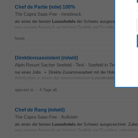
Chef de Partie (m/w) 100%
The Capra Saas-Fee
-
Innsbruck
als eines der besten
Luxushotels
der Schweiz ausgezeichnet. Zuletz
was unseren Anspruch an höchste Qualität und Exzellenz unterstreich
heute
Direktionsassistent (m/w/d)
Alpin Resort Sacher Seefeld - Tirol
-
Seefeld in Tirol
nur eines Jobs. • Direkte Zusammenarbeit mit der Hoteldirektion un
Arbeitsplatz in einem der renommiertesten
Luxushotels
Österreichs 
appcast.io
-
4 Tage alt
Chef de Rang (m/w/d)
The Capra Saas-Fee
-
Kufstein
als eines der besten
Luxushotels
der Schweiz ausgezeichnet. Zuletz
was unseren Anspruch an höchste Qualität und Exzellenz unterstreich