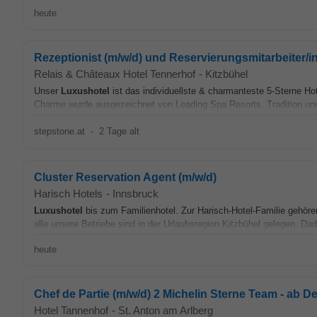
heute
Rezeptionist (m/w/d) und Reservierungsmitarbeiter/i
Relais & Châteaux Hotel Tennerhof
-
Kitzbühel
Unser
Luxushotel
ist das individuellste & charmanteste 5-Sterne Ho
Charme wurde ausgezeichnet von Leading Spa Resorts. Tradition und 
stepstone.at
-
2 Tage alt
Cluster Reservation Agent (m/w/d)
Harisch Hotels
-
Innsbruck
Luxushotel
bis zum Familienhotel. Zur Harisch-Hotel-Familie gehöre
alle unsere Betriebe sind in der Urlaubsregion Kitzbühel gelegen. Dad
heute
Chef de Partie (m/w/d) 2 Michelin Sterne Team - ab 
Hotel Tannenhof
-
St. Anton am Arlberg