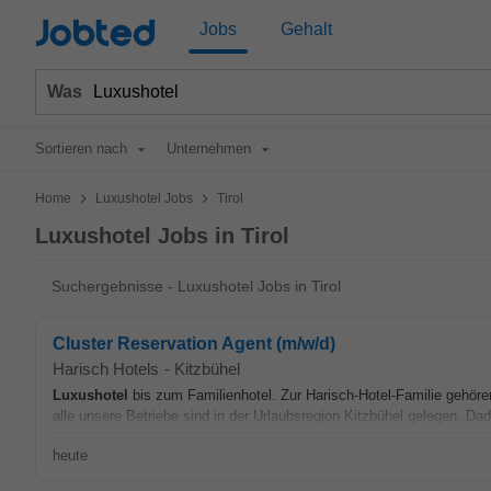
Jobted
Jobs
Gehalt
Was
Sortieren nach
Unternehmen
>
>
Home
Luxushotel Jobs
Tirol
Luxushotel Jobs in Tirol
Suchergebnisse - Luxushotel Jobs in Tirol
Cluster Reservation Agent (m/w/d)
Harisch Hotels
-
Kitzbühel
Luxushotel
bis zum Familienhotel. Zur Harisch-Hotel-Familie gehöre
alle unsere Betriebe sind in der Urlaubsregion Kitzbühel gelegen. Dad
heute