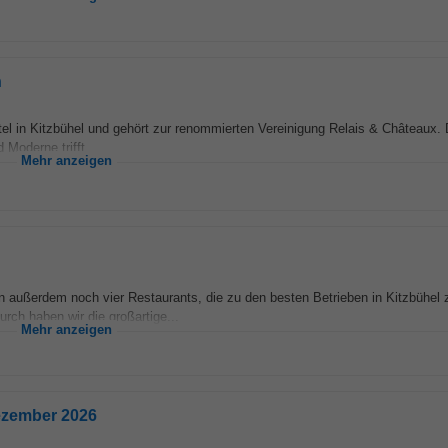
n
tel in Kitzbühel und gehört zur renommierten Vereinigung Relais & Châteaux.
Moderne trifft...
Mehr anzeigen
n außerdem noch vier Restaurants, die zu den besten Betrieben in Kitzbühel 
urch haben wir die großartige...
Mehr anzeigen
Dezember 2026