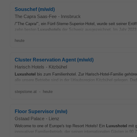
Souschef (m/w/d)
The Capra Saas-Fee
-
Innsbruck
/"The Capra/", ein Fünf-Sterne-Superior-Hotel, wurde seit seiner Er
zehn besten
Luxushotels
der Schweiz ausgezeichnet. Im Jahr 2023 
heute
Cluster Reservation Agent (m/w/d)
Harisch Hotels
-
Kitzbühel
Luxushotel
bis zum Familienhotel. Zur Harisch-Hotel-Familie gehöre
alle unsere Betriebe sind in der Urlaubsregion Kitzbühel gelegen. Dad
stepstone.at
-
heute
Floor Supervisor (m/w)
Gstaad Palace
-
Lienz
Welcome to one of Europe's top Resort Hotels! Ein
Luxushotel
mit g
innovativer Familienbetrieb, der seinen internationalen Gästen in 90 