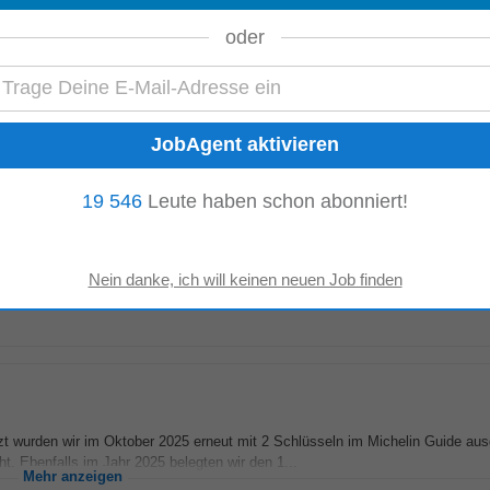
oder
t wurden wir im Oktober 2025 erneut mit 2 Schlüsseln im Michelin Guide aus
t. Ebenfalls im Jahr 2025 belegten wir den 1...
Mehr anzeigen
19 546
Leute haben schon abonniert!
d tiefe Einblicke in sämtliche Managementbereiche eines 5 Sterne Superior H
und Mitglied von The Leading Hotels of the...
Mehr anzeigen
t wurden wir im Oktober 2025 erneut mit 2 Schlüsseln im Michelin Guide aus
t. Ebenfalls im Jahr 2025 belegten wir den 1...
Mehr anzeigen