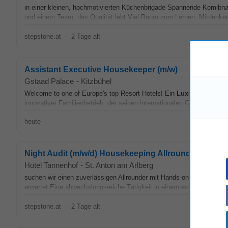
in einer kleinen, hochmotivierten Küchenbrigade Spannende Komibna
und einem Team, das Qualität lebt Viel Raum zum Lernen, Mitdenken
stepstone.at
-
2 Tage alt
Assistant Executive Housekeeper (m/w)
Gstaad Palace
-
Kitzbühel
Welcome to one of Europe's top Resort Hotels! Ein
Luxushotel
mit g
innovativer Familienbetrieb, der seinen internationalen Gästen in 90 
heute
Night Audit (m/w/d) Housekeeping Allrounder
Hotel Tannenhof
-
St. Anton am Arlberg
suchen wir einen zuverlässigen Allrounder mit Hands-on-Mentalität, d
erwartet Eine abwechslungsreiche Tätigkeit in einem exklusiven
Lux
stepstone.at
-
2 Tage alt