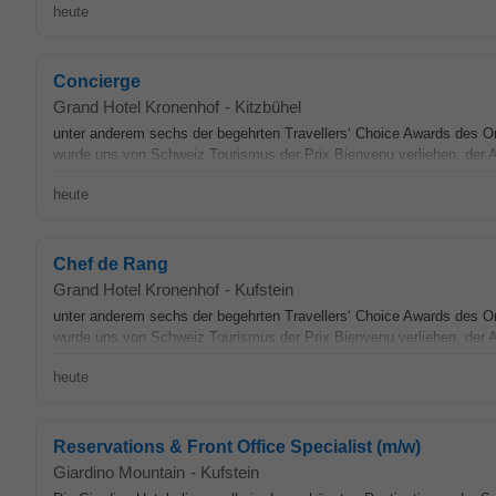
heute
Concierge
Grand Hotel Kronenhof
-
Kitzbühel
unter anderem sechs der begehrten Travellers‘ Choice Awards des O
wurde uns von Schweiz Tourismus der Prix Bienvenu verliehen, der 
heute
Chef de Rang
Grand Hotel Kronenhof
-
Kufstein
unter anderem sechs der begehrten Travellers‘ Choice Awards des O
wurde uns von Schweiz Tourismus der Prix Bienvenu verliehen, der 
heute
Reservations & Front Office Specialist (m/w)
Giardino Mountain
-
Kufstein