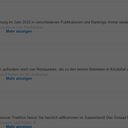
öffnung im Jahr 2015 in verschiedenen Publikationen und Rankings immer wiede
wurde es von TripAdvisor...
Mehr anzeigen
n außerdem noch vier Restaurants, die zu den besten Betrieben in Kitzbühel 
urch haben wir die großartige...
Mehr anzeigen
rosser Tradition heisst Sie herzlich willkommen im Saanenland! Das Gstaad P
Zimmern und Suiten, 5...
Mehr anzeigen