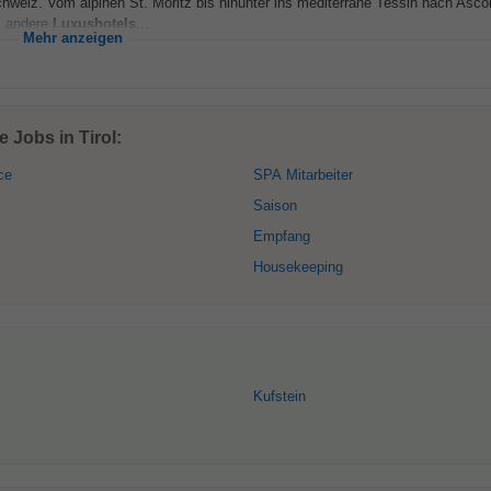
Schweiz. Vom alpinen St. Moritz bis hinunter ins mediterrane Tessin nach Asc
s andere
Luxushotels
...
Mehr anzeigen
 Jobs in Tirol:
ce
SPA Mitarbeiter
Saison
Empfang
Housekeeping
Kufstein