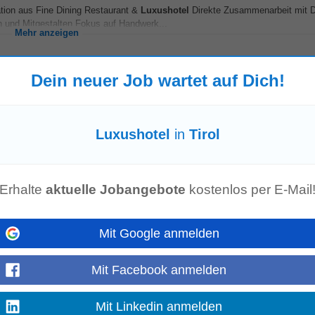
tion aus Fine Dining Restaurant &
Luxushotel
Direkte Zusammenarbeit mit De
 und Mitgestalten Fokus auf Handwerk...
Mehr anzeigen
Dein neuer Job wartet auf Dich!
rosser Tradition heisst Sie herzlich willkommen im Saanenland! Das Gstaad P
Luxushotel
in
Tirol
Zimmern und Suiten, 5...
Mehr anzeigen
Erhalte
aktuelle Jobangebote
kostenlos per E-Mail
Mit Google anmelden
er unser Team als Housekeeping Allrounder / Night Audit unterstützt. Was dic
ushotel
mit internationalem...
Mit Facebook anmelden
Mehr anzeigen
Mit Linkedin anmelden