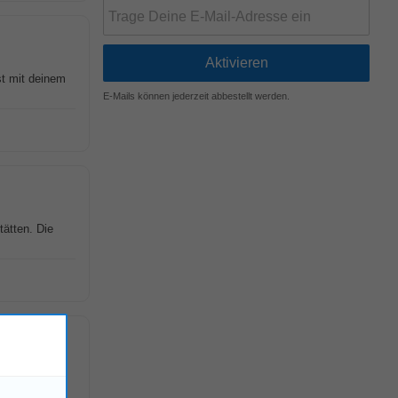
st mit deinem
E-Mails können jederzeit abbestellt werden.
tätten. Die
ung Profil