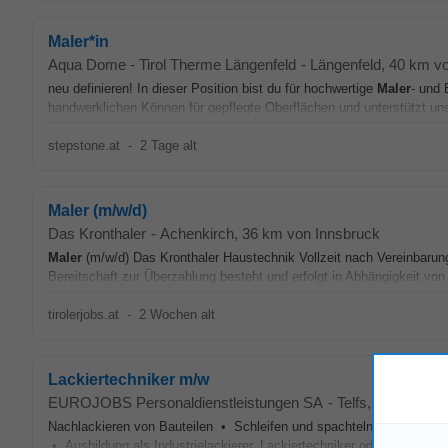
Maler*in
Aqua Dome - Tirol Therme Längenfeld
-
Längenfeld
, 40 km v
neu definieren! In dieser Position bist du für hochwertige
Maler
- und 
handwerklichen Können für gepflegte Oberflächen und unterstützt un
stepstone.at
-
2 Tage alt
Maler (m/w/d)
Das Kronthaler
-
Achenkirch
, 36 km von Innsbruck
Maler
(m/w/d) Das Kronthaler Haustechnik Vollzeit nach Vereinbarung
Bereitschaft zur Überzahlung besteht und erfolgt in Abhängigkeit von I
tirolerjobs.at
-
2 Wochen alt
Lackiertechniker m/w
EUROJOBS Personaldienstleistungen SA
-
Telfs
, 22 km von
Nachlackieren von Bauteilen • Schleifen und spachteln der Untergrü
• Ausbildung als Industrielackierer, Lackiertechniker oder
Maler
- un