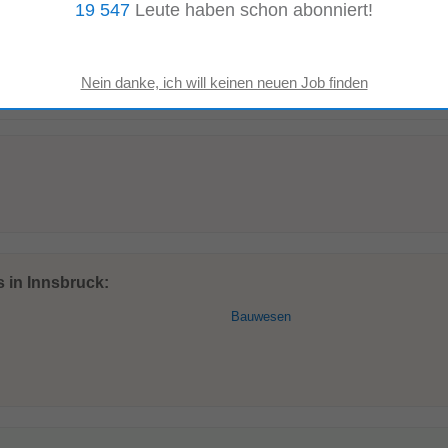
19 547
Leute haben schon abonniert!
on Innsbruck
lnahme an Bereitschafts- und Wochenenddiensten im geregelten Rahmen Prof
eil (z.B. Elektriker, Installateur,
Maler
, Schlosser...
Mehr anzeigen
s in Innsbruck:
Bauwesen