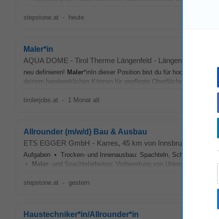
stepstone.at
-
heute
Maler*in
AQUA DOME - Tirol Therme Längenfeld
-
Längenfeld
, 40 km
neu definieren!
Maler
*inIn dieser Position bist du für hochwertige
Mal
deinem handwerklichen Können für gepflegte Oberflächen und unterst
tirolerjobs.at
-
1 Monat alt
Allrounder (m/w/d) Bau & Ausbau
ETS EGGER GmbH
-
Karres
, 45 km von Innsbruck
Aufgaben • Trocken- und Innenausbau: Spachteln, Schleifen, Grun
•
Maler
- und Spachtelarbeiten: Vorbereitung von Untergründen Anb
stepstone.at
-
gestern
Haustechniker*in/Allrounder*in