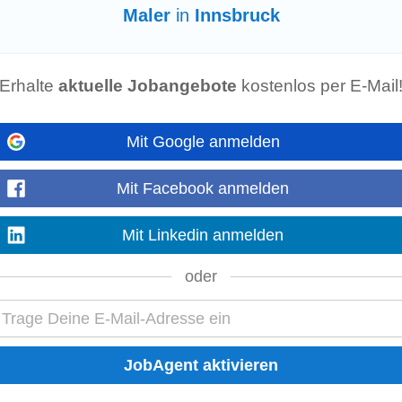
Mehr anzeigen
Maler
in
Innsbruck
Erhalte
aktuelle Jobangebote
kostenlos per E-Mail
 von Innsbruck
er
- und Beschichtungsarbeiten im Hotel- und Thermenbereich verantwortlich. 
Mit Google anmelden
ützt unser Technikteam...
Mehr anzeigen
Mit Facebook anmelden
Mit Linkedin anmelden
oder
dieren Montage von Gipskartonwänden und -decken Einziehen kleinerer Zwis
ringen von Wand- und Deckenanstrichen...
Mehr anzeigen