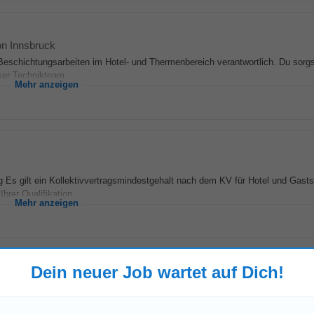
on Innsbruck
Beschichtungsarbeiten im Hotel- und Thermenbereich verantwortlich. Du sorg
ser Technikteam...
Mehr anzeigen
 Es gilt ein Kollektivvertragsmindestgehalt nach dem KV für Hotel und Gasts
hrer Qualifikation...
Mehr anzeigen
Dein neuer Job wartet auf Dich!
 Innsbruck
nde • Waschen, Reinigen und Maskieren der Bauteile für die weitere Bearbeit
d Beschichtungstechniker • Sicherer...