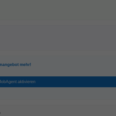
enangebot mehr!
n