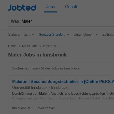
Jobted
Jobs
Gehalt
Was
Sortieren nach
Genauer Standort
Unternehmen
Zeitinte
>
>
Home
Maler Jobs
Innsbruck
Maler Jobs in Innsbruck
Suchergebnisse - Maler Jobs in Innsbruck
Maler:in | Beschichtungstechniker:in [Chiffre PERS.
Universität Innsbruck
-
Innsbruck
Durchführung von
Maler
-, Anstrich- und Beschichtungsarbeiten in G
Untergründen wie Putz, Beton, Trockenbau, Holz und Metall Spachtel-
tirolerjobs.at
-
2 Wochen alt