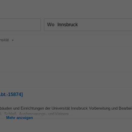
Wo
nsität
Abt.-15874]
ebäuden und Einrichtungen der Universität Innsbruck Vorbereitung und Bearbe
, Schleif-, Ausbesserungs- und kleinere...
Mehr anzeigen