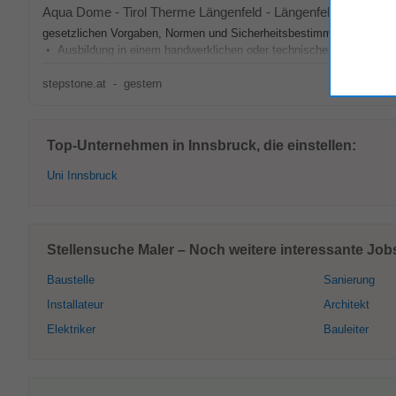
Aqua Dome - Tirol Therme Längenfeld
-
Längenfeld
, 40 km v
gesetzlichen Vorgaben, Normen und Sicherheitsbestimmungen • Tei
• Ausbildung in einem handwerklichen oder technischen Beruf von Vort
stepstone.at
-
gestern
Top-Unternehmen in Innsbruck, die einstellen:
Uni Innsbruck
Stellensuche Maler – Noch weitere interessante Job
Baustelle
Sanierung
Installateur
Architekt
Elektriker
Bauleiter