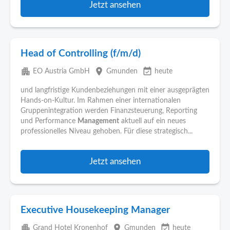
Jetzt ansehen
Head of Controlling (f/m/d)
apartment
place
event_available
EO Austria GmbH
Gmunden
heute
und langfristige Kundenbeziehungen mit einer ausgeprägten
Hands-on-Kultur. Im Rahmen einer internationalen
Gruppenintegration werden Finanzsteuerung, Reporting
und Performance
Management
aktuell auf ein neues
professionelles Niveau gehoben. Für diese strategisch...
Jetzt ansehen
Executive Housekeeping Manager
apartment
place
event_available
Grand Hotel Kronenhof
Gmunden
heute