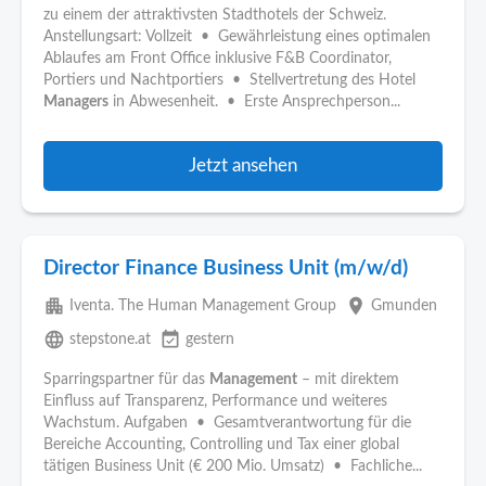
zu einem der attraktivsten Stadthotels der Schweiz.
Anstellungsart: Vollzeit • Gewährleistung eines optimalen
Ablaufes am Front Office inklusive F&B Coordinator,
Portiers und Nachtportiers • Stellvertretung des Hotel
Managers
in Abwesenheit. • Erste Ansprechperson...
Jetzt ansehen
Director Finance Business Unit (m/w/d)
apartment
place
Iventa. The Human Management Group
Gmunden
language
event_available
stepstone.at
gestern
Sparringspartner für das
Management
– mit direktem
Einfluss auf Transparenz, Performance und weiteres
Wachstum. Aufgaben • Gesamtverantwortung für die
Bereiche Accounting, Controlling und Tax einer global
tätigen Business Unit (€ 200 Mio. Umsatz) • Fachliche...