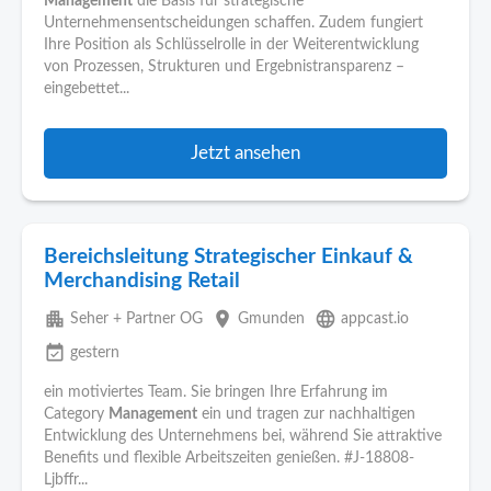
Management
die Basis für strategische
Unternehmensentscheidungen schaffen. Zudem fungiert
Ihre Position als Schlüsselrolle in der Weiterentwicklung
von Prozessen, Strukturen und Ergebnistransparenz –
eingebettet...
Jetzt ansehen
Bereichsleitung Strategischer Einkauf &
Merchandising Retail
apartment
place
language
Seher + Partner OG
Gmunden
appcast.io
event_available
gestern
ein motiviertes Team. Sie bringen Ihre Erfahrung im
Category
Management
ein und tragen zur nachhaltigen
Entwicklung des Unternehmens bei, während Sie attraktive
Benefits und flexible Arbeitszeiten genießen. #J-18808-
Ljbffr...