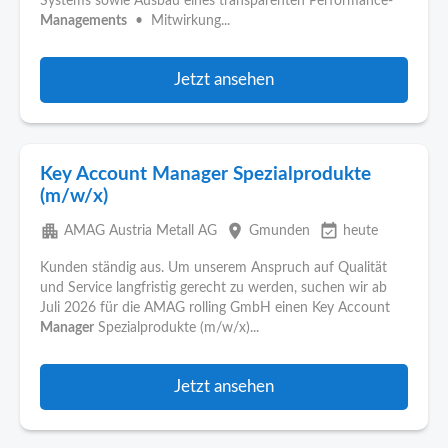
Systems sowie Ausbau eines transparenten Performance-
Managements
• Mitwirkung...
Jetzt ansehen
Key Account Manager Spezialprodukte
(m/w/x)
apartment
place
event_available
AMAG Austria Metall AG
Gmunden
heute
Kunden ständig aus. Um unserem Anspruch auf Qualität
und Service langfristig gerecht zu werden, suchen wir ab
Juli 2026 für die AMAG rolling GmbH einen Key Account
Manager
Spezialprodukte (m/w/x)...
Jetzt ansehen