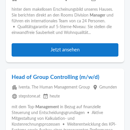
hinter dem makellosen Erscheinungsbild unseres Hauses.
Sie berichten direkt an den Rooms Division
Manager
und
führen ein internationales Team von ca 24 Personen.
• Qualitätsgarantie auf 5-Sterne-Niveau: Sie stellen die
einwandfreie Sauberkeit und Wohnqualität...
Jetzt ansehen
Head of Group Controlling (m/w/d)
apartment
place
Iventa. The Human Management Group
Gmunden
language
event_available
stepstone.at
heute
mit dem Top-
Management
in Bezug auf finanzielle
Steuerung und Entscheidungsgrundlagen • Aktive
Mitgestaltung von Kalkulation- und
Kostenrechnungsprozessen • Weiterentwicklung des KPI-