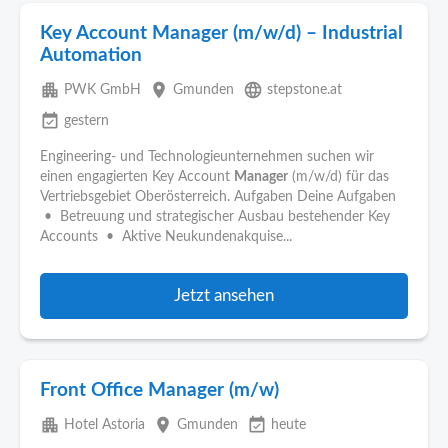
Key Account Manager (m/w/d) – Industrial
Automation
apartment
place
language
PWK GmbH
Gmunden
stepstone.at
event_available
gestern
Engineering- und Technologieunternehmen suchen wir
einen engagierten Key Account
Manager
(m/w/d) für das
Vertriebsgebiet Oberösterreich. Aufgaben Deine Aufgaben
• Betreuung und strategischer Ausbau bestehender Key
Accounts • Aktive Neukundenakquise...
Jetzt ansehen
Front Office Manager (m/w)
apartment
place
event_available
Hotel Astoria
Gmunden
heute