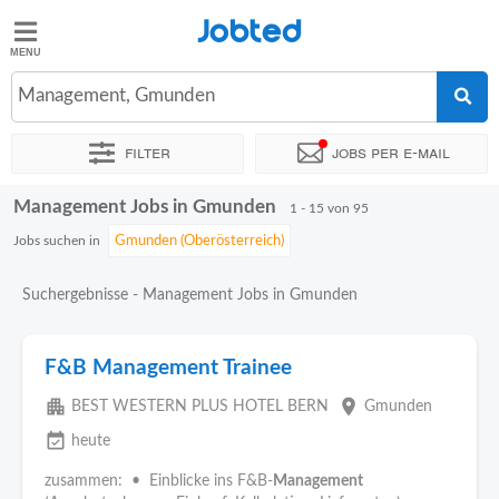
Jobted
Jobted
Jobs
Management, Gmunden
Filter
Jobs per e-mail
Gehalt
Management Jobs in Gmunden
Sortieren nach
Genauer Standort
Unternehmen
Personald
1 - 15 von 95
Jobs suchen in
Suchergebnisse - Management Jobs in Gmunden
F&B Management Trainee
apartment
place
BEST WESTERN PLUS HOTEL BERN
Gmunden
event_available
heute
zusammen: • Einblicke ins F&B-
Management