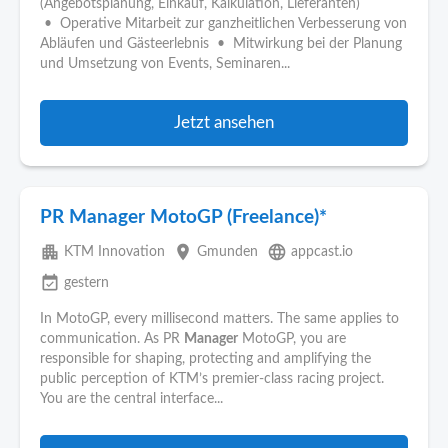
(Angebotsplanung, Einkauf, Kalkulation, Lieferanten)
• Operative Mitarbeit zur ganzheitlichen Verbesserung von
Abläufen und Gästeerlebnis • Mitwirkung bei der Planung
und Umsetzung von Events, Seminaren...
Jetzt ansehen
PR Manager MotoGP (Freelance)*
apartment
place
language
KTM Innovation
Gmunden
appcast.io
event_available
gestern
In MotoGP, every millisecond matters. The same applies to
communication. As PR
Manager
MotoGP, you are
responsible for shaping, protecting and amplifying the
public perception of KTM’s premier‑class racing project.
You are the central interface...