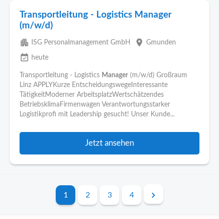
Transportleitung - Logistics Manager
(m/w/d)
apartment
place
ISG Personalmanagement GmbH
Gmunden
event_available
heute
Transportleitung - Logistics
Manager
(m/w/d) Großraum
Linz APPLYKurze EntscheidungswegeInteressante
TätigkeitModerner ArbeitsplatzWertschätzendes
BetriebsklimaFirmenwagen Verantwortungsstarker
Logistikprofi mit Leadership gesucht! Unser Kunde...
Jetzt ansehen
1
2
3
4