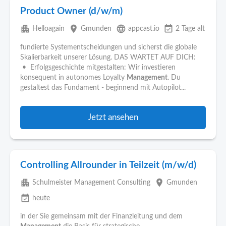
Product Owner (d/w/m)
apartment
place
language
event_available
Helloagain
Gmunden
appcast.io
2 Tage alt
fundierte Systementscheidungen und sicherst die globale
Skalierbarkeit unserer Lösung. DAS WARTET AUF DICH:
• Erfolgsgeschichte mitgestalten: Wir investieren
konsequent in autonomes Loyalty
Management
. Du
gestaltest das Fundament - beginnend mit Autopilot...
Jetzt ansehen
Controlling Allrounder in Teilzeit (m/w/d)
apartment
place
Schulmeister Management Consulting
Gmunden
event_available
heute
in der Sie gemeinsam mit der Finanzleitung und dem