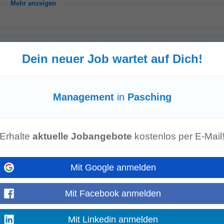
Mehr anzeigen
Dein neuer Job wartet auf Dich!
&BEAR store in Linz (Plus City), we are currently looking for DEPUTY
MANA
 what's happening, making...
Mehr anzeigen
Management
in
Pasching
Erhalte
aktuelle Jobangebote
kostenlos per E-Mail
nz
, 9 km von Pasching
wie klarer Ausrichtung auf Qualität, Innovation und langfristigen Partne
. Aufgaben In dieser Schlüsselrolle übernehmen Sie die operative...
Mit Google anmelden
Mehr anzeigen
Mit Facebook anmelden
Mit Linkedin anmelden