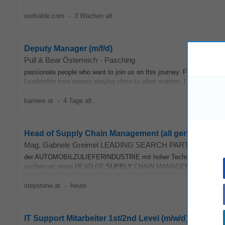
workable.com
-
3 Wochen alt
Deputy Manager (m/f/d)
Pull & Bear Österreich
-
Pasching
passionate people who want to join us on this journey. For our PULL
Leadership here means staying close to what matters. Understanding
karriere.at
-
4 Tage alt
Head of Supply Chain Management (all gender)
Mag. Gabriele Greimel LEADING SEARCH PARTNERS
-
Li
der AUTOMOBILZULIEFERINDUSTRIE mit hoher Technologiekompetenz so
suchen wir einen HEAD OF
SUPPLY
CHAIN MANAGEMENT (all gender)
stepstone.at
-
heute
IT Support Mitarbeiter 1st/2nd Level (m/w/d)