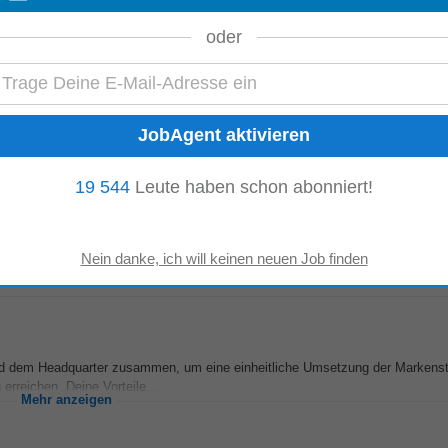
erwaltung und Weiterentwicklung unserer Mobile-Device-
Management
-Umgeb
oder
eit bei kleineren internen IT-Projekten...
Mehr anzeigen
ching
19 544
Leute haben schon abonniert!
nkauf, Kalkulation, Lieferanten) • Operative Mitarbeit zur ganzheitlichen V
tzung von Events, Seminaren...
Mehr anzeigen
nd dem Headquarter zusammen, um eine einheitliche Umsetzung der Markenst
erreichen. Deine Vorteile...
Mehr anzeigen