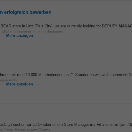
 erfolgreich bewerben
&BEAR store in Linz (Plus City), we are currently looking for DEPUTY
MANA
 what’s happening, making decisions...
Mehr anzeigen
ehmen mit rund 19.000 Mitarbeitenden an 71 Standorten weltweit suchen wir 
Teamgeists...
Mehr anzeigen
ity) suchen wir ab Oktober eine:n Store Manager:in / Filialleiter: in (w/m/d) 
es Store
Management
Teams...