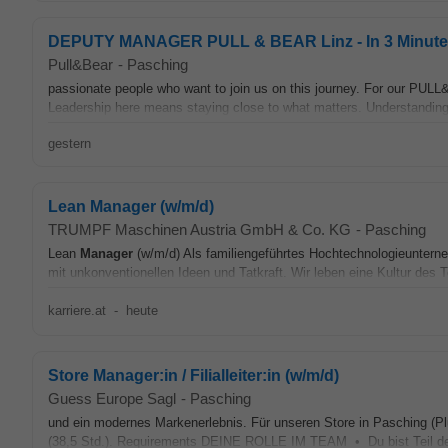
DEPUTY MANAGER PULL & BEAR Linz - In 3 Minuten
Pull&Bear
-
Pasching
passionate people who want to join us on this journey. For our PULL
Leadership here means staying close to what matters. Understanding
gestern
Lean Manager (w/m/d)
TRUMPF Maschinen Austria GmbH & Co. KG
-
Pasching
Lean
Manager
(w/m/d) Als familiengeführtes Hochtechnologieuntern
mit unkonventionellen Ideen und Tatkraft. Wir leben eine Kultur des 
karriere.at
-
heute
Store Manager:in / Filialleiter:in (w/m/d)
Guess Europe Sagl
-
Pasching
und ein modernes Markenerlebnis. Für unseren Store in Pasching (PlusC
(38,5 Std.). Requirements DEINE ROLLE IM TEAM • Du bist Teil d