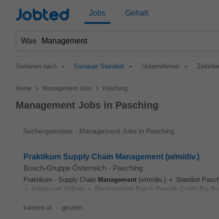
Jobted
Jobs
Gehalt
Was
Sortieren nach
Genauer Standort
Unternehmen
Zeitinte
>
>
Home
Management Jobs
Pasching
Management Jobs in Pasching
Suchergebnisse - Management Jobs in Pasching
Praktikum Supply Chain Management (w/m/div.)
Bosch-Gruppe Österreich
-
Pasching
Praktikum - Supply Chain
Management
(w/m/div.) • Standort Pasch
• Arbeitszeit Vollzeit • Rechtseinheit Bosch Rexroth GmbH Bei Bos
karriere.at
-
gestern