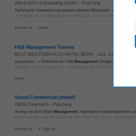
Atikon EDV & Marketing GmbH
-
Pasching
Technische Unterstützung unserer internen Mitarbeiter • Wartung, V
• Verwaltung und Betreuung von Windows- und macOS-Clients • Mitarb
karriere.at
-
heute
F&B Management Trainee
BEST WESTERN PLUS HOTEL BERN
-
Linz
, 9 km von Pas
zusammen: • Einblicke ins F&B-
Management
(Angebotsplanung, Ei
Abläufen und Gästeerlebnis • Mitwirkung bei der Planung und Umse
heute
Visual Commercial (m/w/d)
ZARA Österreich
-
Pasching
du eng mit dem Store
Management
, regionalen Ansprechpartnern u
sicherzustellen und die kommerziellen Ziele des Stores nachhaltig zu 
karriere.at
-
4 Tage alt