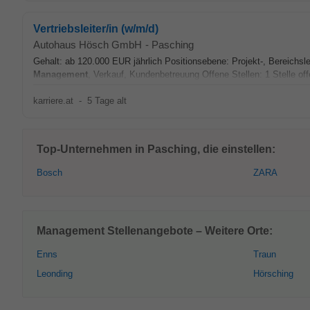
Vertriebsleiter/in (w/m/d)
Autohaus Hösch GmbH
-
Pasching
Gehalt: ab 120.000 EUR jährlich Positionsebene: Projekt-, Bereichsle
Management
, Verkauf, Kundenbetreuung Offene Stellen: 1 Stelle off
karriere.at
-
5 Tage alt
Top-Unternehmen in Pasching, die einstellen:
Bosch
ZARA
Management Stellenangebote – Weitere Orte:
Enns
Traun
Leonding
Hörsching