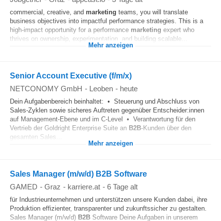
commercial, creative, and
marketing
teams, you will translate
business objectives into impactful performance strategies. This is a
high-impact opportunity for a performance
marketing
expert who
thrives on ownership, experimentation, and building scalable...
Mehr anzeigen
Senior Account Executive (f/m/x)
NETCONOMY GmbH
-
Leoben
-
heute
Dein Aufgabenbereich beinhaltet: • Steuerung und Abschluss von
Sales-Zyklen sowie sicheres Auftreten gegenüber Entscheider:innen
auf Management-Ebene und im C-Level • Verantwortung für den
Vertrieb der Goldright Enterprise Suite an
B2B
-Kunden über den
gesamten Sales...
Mehr anzeigen
Sales Manager (m/w/d) B2B Software
GAMED
-
Graz
-
karriere.at
-
6 Tage alt
für Industrieunternehmen und unterstützen unsere Kunden dabei, ihre
Produktion effizienter, transparenter und zukunftssicher zu gestalten.
Sales Manager (m/w/d)
B2B
Software Deine Aufgaben in unserem