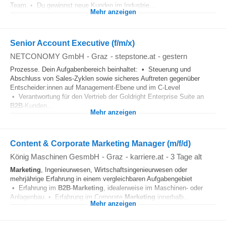
Team • Du gewinnst neue Kunden im Industrie...
Mehr anzeigen
Senior Account Executive (f/m/x)
NETCONOMY GmbH
-
Graz
-
stepstone.at
-
gestern
Prozesse. Dein Aufgabenbereich beinhaltet: • Steuerung und
Abschluss von Sales-Zyklen sowie sicheres Auftreten gegenüber
Entscheider:innen auf Management-Ebene und im C-Level
• Verantwortung für den Vertrieb der Goldright Enterprise Suite an
B2B
-Kunden...
Mehr anzeigen
Content & Corporate Marketing Manager (m/f/d)
König Maschinen GesmbH
-
Graz
-
karriere.at
-
3 Tage alt
Marketing
, Ingenieurwesen, Wirtschaftsingenieurwesen oder
mehrjährige Erfahrung in einem vergleichbaren Aufgabengebiet
• Erfahrung im
B2B
-
Marketing
, idealerweise im Maschinen- oder
Anlagenbau • Erfahrung im Corporate
Marketing
innerhalb...
Mehr anzeigen