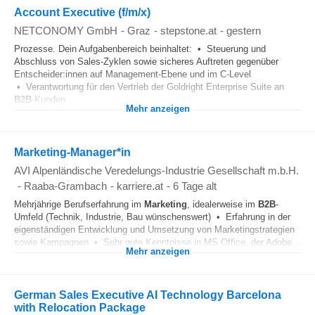
Account Executive (f/m/x)
NETCONOMY GmbH
-
Graz
-
stepstone.at
-
gestern
Prozesse. Dein Aufgabenbereich beinhaltet: • Steuerung und
Abschluss von Sales-Zyklen sowie sicheres Auftreten gegenüber
Entscheider:innen auf Management-Ebene und im C-Level
• Verantwortung für den Vertrieb der Goldright Enterprise Suite an
B2B
-Kunden...
Mehr anzeigen
Marketing-Manager*in
AVI Alpenländische Veredelungs-Industrie Gesellschaft m.b.H.
-
Raaba-Grambach
-
karriere.at
-
6 Tage alt
Mehrjährige Berufserfahrung im
Marketing
, idealerweise im
B2B
-
Umfeld (Technik, Industrie, Bau wünschenswert) • Erfahrung in der
eigenständigen Entwicklung und Umsetzung von Marketingstrategien
sowie Kampagnen • Sehr gute Kenntnisse in MS Office, der Adobe...
Mehr anzeigen
German Sales Executive AI Technology Barcelona
with Relocation Package