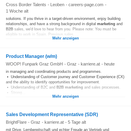
Cross Border Talents
-
Leoben
-
careers-page.com
-
1 Woche alt
solutions. If you thrive in a target-driven environment, enjoy building
relationships, and have a strong background in digital
marketing
and
B2B
sales, we'd love to hear from you. Please note: You must be
eligible to work in Spain. Previous sales...
Mehr anzeigen
Product Manager (w/m)
WOOP! Funpark Graz GmbH
-
Graz
-
karriere.at
-
heute
in managing and coordinating products and programmes.
• Understanding of Customer journey and Customer Experience (CX)
and the ability to identify opportunities for improvement.
• Understanding of B2C and
B2B
marketing
and sales processes.
• Strong...
Mehr anzeigen
Sales Development Representative (SDR)
BrightFlare
-
Graz
-
karriere.at
-
5 Tage alt
mit Drive, Lernbereitschaft und echter Freude an Vertrieb und