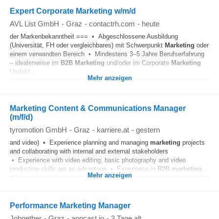
Expert Corporate Marketing w/m/d
AVL List GmbH
-
Graz
-
contactrh.com
-
heute
der Markenbekanntheit === • Abgeschlossene Ausbildung
(Universität, FH oder vergleichbares) mit Schwerpunkt
Marketing
oder
einem verwandten Bereich • Mindestens 3–5 Jahre Berufserfahrung
– idealerweise im
B2B
Marketing
und/oder im Corporate
Marketing
Umfeld...
Mehr anzeigen
Marketing Content & Communications Manager
(m/f/d)
tyromotion GmbH
-
Graz
-
karriere.at
-
gestern
and video) • Experience planning and managing
marketing
projects
and collaborating with internal and external stakeholders
• Experience with video editing; basic photography and video
production skills are an advantage • Experience in
B2B
marketing
...
Mehr anzeigen
Performance Marketing Manager
Jobgether
-
Graz
-
appcast.io
-
3 Tage alt