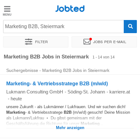
Jobted
Jobted
Jobs
Marketing B2B, Steiermark
Filter
Jobs per e-mail
Gehalt
Sortieren nach
Unternehmen
Vertragsart
Zeitintensität
Marketing B2B Jobs in Steiermark
1 - 14 von 14
Suchergebnisse - Marketing B2B Jobs in Steiermark
Marketing- & Vertriebsstratege B2B (m/w/d)
Lukmann Consulting GmbH
-
Söding-St. Johann
-
karriere.at
-
heute
unsere Zukunft - als Lukmänner / Lukfrauen. Und wir suchen dich!
Marketing
- & Vertriebsstratege
B2B
(m/w/d) gesucht! Deine Mission
als Lukmann/Lukfrau • Du gibst gemeinsam mit der
Geschäftsführung die Richtung für unser
Marketing
...
Mehr anzeigen