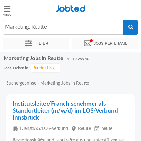
Jobted
Jobted
Jobs
Marketing, Reutte
Filter
Jobs per e-mail
Gehalt
Marketing Jobs in Reutte
Sortieren nach
Genauer Standort
Unternehmen
Zeitintens
1 - 10 von 10
Jobs suchen in
Suchergebnisse - Marketing Jobs in Reutte
Institutsleiter/Franchisenehmer als
Standortleiter (m/w/d) im LOS-Verbund
Innsbruck
apartment
place
event_available
Dienst!AG/LOS-Verbund
Reutte
heute
Rezeptionskräfte und Lehrkräfte aus und unterstützen sie