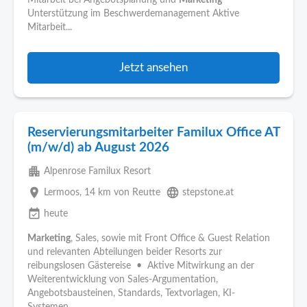
Mitarbeit bei Angebotsplanung und
Marketing
Unterstützung im Beschwerdemanagement Aktive
Mitarbeit...
Jetzt ansehen
Reservierungsmitarbeiter Familux Office AT
(m/w/d) ab August 2026
apartment
Alpenrose Familux Resort
place
language
Lermoos
, 14 km von Reutte
stepstone.at
event_available
heute
Marketing
, Sales, sowie mit Front Office & Guest Relation
und relevanten Abteilungen beider Resorts zur
reibungslosen Gästereise • Aktive Mitwirkung an der
Weiterentwicklung von Sales-Argumentation,
Angebotsbausteinen, Standards, Textvorlagen, KI-