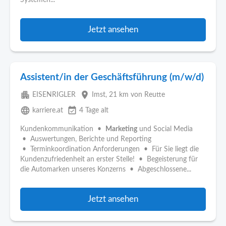
Systemen...
Jetzt ansehen
Assistent/in der Geschäftsführung (m/w/d)
apartment
place
EISENRIGLER
Imst
, 21 km von Reutte
language
event_available
karriere.at
4 Tage alt
Kundenkommunikation •
Marketing
und Social Media
• Auswertungen, Berichte und Reporting
• Terminkoordination Anforderungen • Für Sie liegt die
Kundenzufriedenheit an erster Stelle! • Begeisterung für
die Automarken unseres Konzerns • Abgeschlossene...
Jetzt ansehen