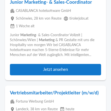
Junior Marketing- & Sales-Coordinator
apartment
CASABLANCA hotelsoftware GmbH
place
language
Schönwies
, 28 km von Reutte
tirolerjobs.at
event_available
1 Woche alt
Junior
Marketing
- & Sales-Coordinator Vollzeit |
Schönwies/Wien |
Marketing
& PR Gestalte mit uns die
Hospitality von morgen Wir bei CASABLANCA
hotelsoftware machen 5-Sterne-Erlebnisse für mehr
Menschen auf der Welt zugänglich. Mit intelligenten...
Jetzt ansehen
Vertriebsmitarbeiter/Projektleiter (m/w/d)
apartment
Fortuna Werbung GmbH
place
event_available
Landeck
, 38 km von Reutte
heute