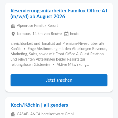
Reservierungsmitarbeiter Familux Office AT
(m/w/d) ab August 2026
apartment
Alpenrose Familux Resort
place
event_available
Lermoos
, 14 km von Reutte
heute
Erreichbarkeit und Tonalität auf Premium-Niveau über alle
Kanäle • Enge Abstimmung mit den Abteilungen Revenue,
Marketing
, Sales, sowie mit Front Office & Guest Relation
und relevanten Abteilungen beider Resorts zur
reibungslosen Gästereise • Aktive Mitwirkung...
Jetzt ansehen
Koch/Köchin | all genders
apartment
CASABLANCA hotelsoftware GmbH