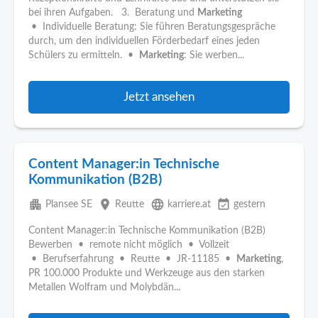
bei ihren Aufgaben. 3. Beratung und
Marketing
• Individuelle Beratung: Sie führen Beratungsgespräche
durch, um den individuellen Förderbedarf eines jeden
Schülers zu ermitteln. •
Marketing
: Sie werben...
Jetzt ansehen
Content Manager:in Technische
Kommunikation (B2B)
apartment
place
language
event_available
Plansee SE
Reutte
karriere.at
gestern
Content Manager:in Technische Kommunikation (B2B)
Bewerben • remote nicht möglich • Vollzeit
• Berufserfahrung • Reutte • JR-11185 •
Marketing
,
PR 100.000 Produkte und Werkzeuge aus den starken
Metallen Wolfram und Molybdän...