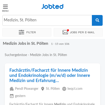
Jobted
Jobted
Jobs
Medizin, St. Pölten
Filter
Jobs per e-mail
Gehalt
Medizin Jobs in St. Pölten
Sortieren nach
Genauer Standort
Unternehmen
Personald
1 - 15 von 106
Suchergebnisse - Medizin Jobs in St. Pölten
Fachärztin/Facharzt für Innere Medizin
und Endokrinologie (m/w/d) oder Innere
Medizin und Erfahrung...
apartment
place
language
Pendl Piswanger
St. Pölten
lwqct.com
event_available
gestern
Fachärztin/Facharzt für Innere
Medizin
und Endokrinologie