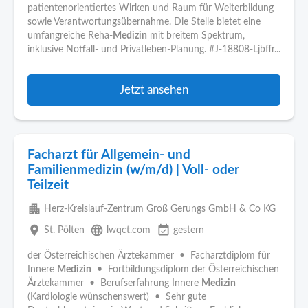
patientenorientiertes Wirken und Raum für Weiterbildung
sowie Verantwortungsübernahme. Die Stelle bietet eine
umfangreiche Reha-
Medizin
mit breitem Spektrum,
inklusive Notfall- und Privatleben-Planung. #J-18808-Ljbffr...
Jetzt ansehen
Facharzt für Allgemein- und
Familienmedizin (w/m/d) | Voll- oder
Teilzeit
apartment
Herz-Kreislauf-Zentrum Groß Gerungs GmbH & Co KG
place
language
event_available
St. Pölten
lwqct.com
gestern
der Österreichischen Ärztekammer • Facharztdiplom für
Innere
Medizin
• Fortbildungsdiplom der Österreichischen
Ärztekammer • Berufserfahrung Innere
Medizin
(Kardiologie wünschenswert) • Sehr gute