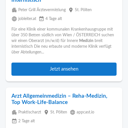
internistisch
apartment
place
Peter Grill Ärztevermittlung
St. Pölten
language
event_available
jobleiter.at
4 Tage alt
Für eine Klinik einer kommunalen Krankenhausgruppe mit
über 350 Betten südlich von Wien / ÖSTERREICH suchen
wir einen Oberarzt (m/w/d) für Innere
Medizin
breit
internistisch Die neu erbaute und moderne Klinik verfügt
über Abteilungen...
Jetzt ansehen
Arzt Allgemeinmedizin – Reha-Medizin,
Top Work-Life-Balance
apartment
place
language
Praktischarzt
St. Pölten
appcast.io
event_available
2 Tage alt