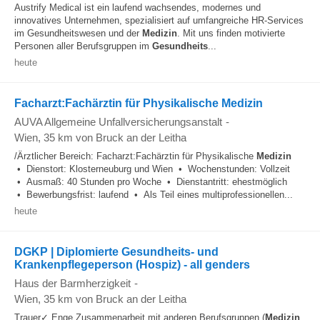
Austrify Medical ist ein laufend wachsendes, modernes und
innovatives Unternehmen, spezialisiert auf umfangreiche HR-Services
im Gesundheitswesen und der
Medizin
. Mit uns finden motivierte
Personen aller Berufsgruppen im
Gesundheits
...
heute
Facharzt:Fachärztin für Physikalische Medizin
AUVA Allgemeine Unfallversicherungsanstalt
-
Wien
, 35 km von Bruck an der Leitha
/Ärztlicher Bereich: Facharzt:Fachärztin für Physikalische
Medizin
• Dienstort: Klosterneuburg und Wien • Wochenstunden: Vollzeit
• Ausmaß: 40 Stunden pro Woche • Dienstantritt: ehestmöglich
• Bewerbungsfrist: laufend • Als Teil eines multiprofessionellen...
heute
DGKP | Diplomierte Gesundheits- und
Krankenpflegeperson (Hospiz) - all genders
Haus der Barmherzigkeit
-
Wien
, 35 km von Bruck an der Leitha
Trauer✓ Enge Zusammenarbeit mit anderen Berufsgruppen (
Medizin
,