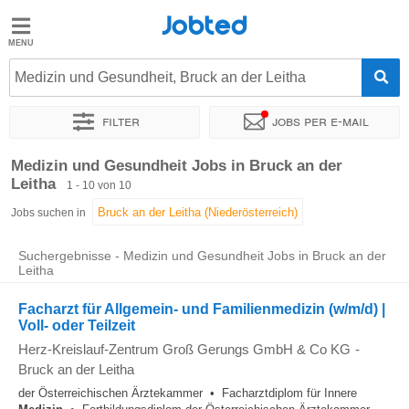
Jobted
Jobted
Jobs
Medizin und Gesundheit, Bruck an der Leitha
Filter
Jobs per e-mail
Gehalt
Sortieren nach
Genauer Standort
Medizin und Gesundheit Jobs in Bruck an der
Leitha
1 - 10 von 10
Jobs suchen in
Suchergebnisse - Medizin und Gesundheit Jobs in Bruck an der
Leitha
Facharzt für Allgemein- und Familienmedizin (w/m/d) |
Voll- oder Teilzeit
Herz-Kreislauf-Zentrum Groß Gerungs GmbH & Co KG
-
Bruck an der Leitha
der Österreichischen Ärztekammer • Facharztdiplom für Innere