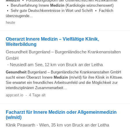
Medizin
• Fortbildungsdiplom der Österreichischen Ärztekammer
• Berufserfahrung Innere
Medizin
(Kardiologie wünschenswert)
• Sehr gute Deutschkenntnisse in Wort und Schrift • Fachlich
überzeugende...
heute
Oberarzt Innere Medizin – Vielfältige Klinik,
Weiterbildung
Gesundheit Burgenland – Burgenländische Krankenanstalten
GmbH
-
Neusiedl am See
, 12 km von Bruck an der Leitha
Gesundheit
Burgenland – Burgenländische Krankenanstalten GmbH
sucht einen Oberarzt Innere
Medizin
(m/w/d) für ihre Klinik in Kittsee.
Sie erwartet ein freundliches Arbeitsumfeld und die Möglichkeit zur
interdisziplinären Zusammenarbeit...
appcast.io
-
4 Tage alt
Facharzt für Innere Medizin oder Allgemeinmedizin
(w/m/d)
Klinik Pirawarth
-
Wien
, 35 km von Bruck an der Leitha