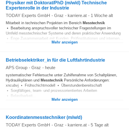
Physiker mit Doktorat/PhD (m/w/d) Technische
Expertenrolle in der Industrie
TODAY Experts GmbH
-
Graz
-
karriere.at
-
1 Woche alt
Mitarbeit in technischen Projekten im Bereich
Messtechnik
• Bearbeitung anspruchsvoller technischer Fragestellungen im
Umfeld messtechnischer Systeme und deren praktischer Anwendung
• Enge Zusammenarbeit mit Kunden, Prüfinstitutionen und internen...
Mehr anzeigen
Betriebselektriker_in für die Luftfahrtindustrie
APS Group
-
Graz
-
heute
systematischer Fehlersuche unter Zuhilfenahme von Schaltplänen,
Hydraulikplänen und
Messtechnik
Persönliche Anforderungen:
xncubvj • Frühschichtmodell • Überstundenbereitschaft
• Sorgfältiges, team- und prozessorientiertes Arbeiten
• Belastbarkeit...
Mehr anzeigen
Koordinatenmesstechniker (m/w/d)
TODAY Experts GmbH
-
Graz
-
karriere.at
-
5 Tage alt