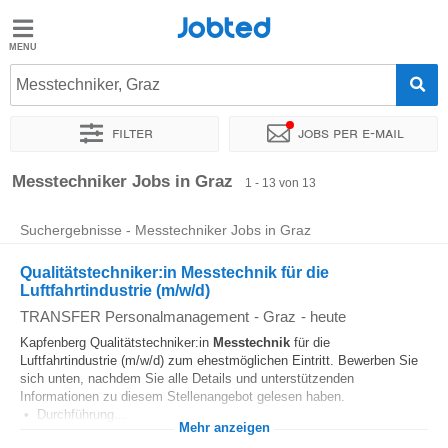
Jobted
Jobted
Jobs
Messtechniker, Graz
Filter
Jobs per e-mail
Gehalt
Sortieren nach
Genauer Standort
Unternehmen
Personald
Messtechniker Jobs in Graz
1 - 13 von 13
Suchergebnisse - Messtechniker Jobs in Graz
Qualitätstechniker:in Messtechnik für die
Luftfahrtindustrie (m/w/d)
TRANSFER Personalmanagement
-
Graz
-
heute
Kapfenberg Qualitätstechniker:in
Messtechnik
für die
Luftfahrtindustrie (m/w/d) zum ehestmöglichen Eintritt. Bewerben Sie
sich unten, nachdem Sie alle Details und unterstützenden
Informationen zu diesem Stellenangebot gelesen haben.
• Durchführung...
Mehr anzeigen