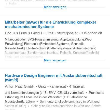
• Hohe...
Mehr anzeigen
Mitarbeiter (m/w/d) für die Entwicklung komplexer
mechatronischer Systeme
Doculus Lumus GmbH
-
Graz
-
steirerjobs.at
-
3 Wochen alt
Mikrocontroller, SPS-Programmierung, App-Entwicklung,Web-
Entwicklung) Elektronik (Embedded Systems, Sensorik,
Messtechnik
) Elektrotechnik (Batteriesysteme, Antriebstechnik)
Maschinenbau (Sondermaschinenbau, Robotik, Kunststofftechnik)
Optik und Kamerasysteme...
Mehr anzeigen
Hardware Design Engineer mit Auslandsbereitschaft
(w/m/d)
Anton Paar GmbH
-
Graz
-
karriere.at
-
4 Tage alt
und Normanforderungen (z. B. EMV, CE, UL) vorteilhaft • Praktische
Erfahrung im Labor und in der Werkstatt (z. B. elektrische
Messtechnik
, Löten) • Sehr gute Englischkenntnisse in Wort und
Schrift (C1/C2) • Sehr gute Deutschkenntnisse in Wort und Schrift