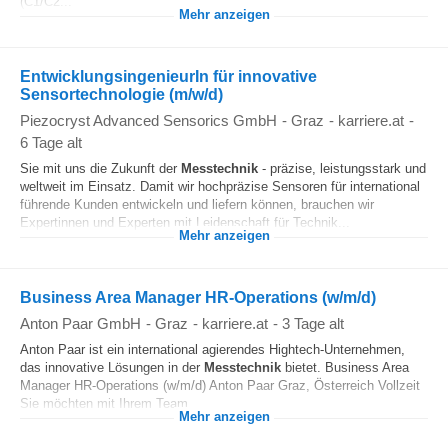
(C1/C2...
Mehr anzeigen
EntwicklungsingenieurIn für innovative
Sensortechnologie (m/w/d)
Piezocryst Advanced Sensorics GmbH
-
Graz
-
karriere.at
-
6 Tage alt
Sie mit uns die Zukunft der
Messtechnik
- präzise, leistungsstark und
weltweit im Einsatz. Damit wir hochpräzise Sensoren für international
führende Kunden entwickeln und liefern können, brauchen wir
Expertinnen und Experten mit Leidenschaft für Technik...
Mehr anzeigen
Business Area Manager HR-Operations (w/m/d)
Anton Paar GmbH
-
Graz
-
karriere.at
-
3 Tage alt
Anton Paar ist ein international agierendes Hightech-Unternehmen,
das innovative Lösungen in der
Messtechnik
bietet. Business Area
Manager HR-Operations (w/m/d) Anton Paar Graz, Österreich Vollzeit
Sie möchten mit Ihrem Team...
Mehr anzeigen