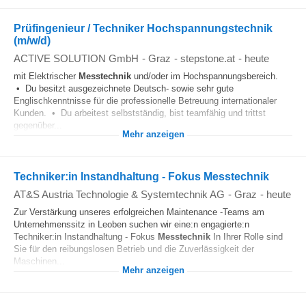
Prüfingenieur / Techniker Hochspannungstechnik
(m/w/d)
ACTIVE SOLUTION GmbH
-
Graz
-
stepstone.at
-
heute
mit Elektrischer
Messtechnik
und/oder im Hochspannungsbereich.
• Du besitzt ausgezeichnete Deutsch- sowie sehr gute
Englischkenntnisse für die professionelle Betreuung internationaler
Kunden. • Du arbeitest selbstständig, bist teamfähig und trittst
gegenüber...
Mehr anzeigen
Techniker:in Instandhaltung - Fokus Messtechnik
AT&S Austria Technologie & Systemtechnik AG
-
Graz
-
heute
Zur Verstärkung unseres erfolgreichen Maintenance -Teams am
Unternehmenssitz in Leoben suchen wir eine:n engagierte:n
Techniker:in Instandhaltung - Fokus
Messtechnik
In Ihrer Rolle sind
Sie für den reibungslosen Betrieb und die Zuverlässigkeit der
Maschinen...
Mehr anzeigen