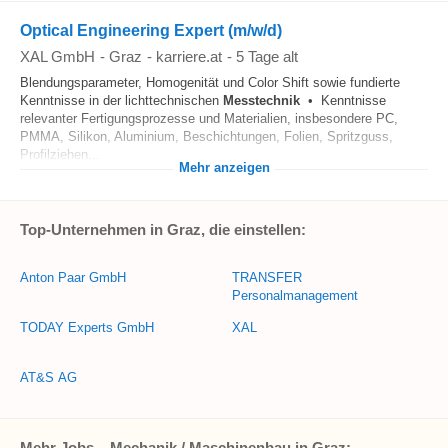
Optical Engineering Expert (m/w/d)
XAL GmbH
-
Graz
-
karriere.at
-
5 Tage alt
Blendungsparameter, Homogenität und Color Shift sowie fundierte
Kenntnisse in der lichttechnischen
Messtechnik
• Kenntnisse
relevanter Fertigungsprozesse und Materialien, insbesondere PC,
PMMA, Silikon, Aluminium, Beschichtungen, Folien, Spritzguss,
Profilziehen...
Mehr anzeigen
Top-Unternehmen in Graz, die einstellen:
Anton Paar GmbH
TRANSFER
Personalmanagement
TODAY Experts GmbH
XAL
AT&S AG
Mehr Jobs – Mechanik / Maschinenbau in Graz: