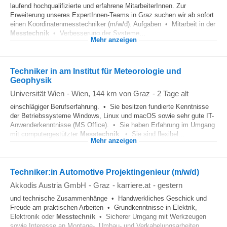
laufend hochqualifizierte und erfahrene MitarbeiterInnen. Zur
Erweiterung unseres ExpertInnen-Teams in Graz suchen wir ab sofort
einen Koordinatenmesstechniker (m/w/d). Aufgaben • Mitarbeit in der
Messtechnik
• Verbesserung der Systeme...
Mehr anzeigen
Techniker in am Institut für Meteorologie und
Geophysik
Universität Wien
-
Wien
, 144 km von Graz
-
2 Tage alt
einschlägiger Berufserfahrung. • Sie besitzen fundierte Kenntnisse
der Betriebssysteme Windows, Linux und macOS sowie sehr gute IT-
Anwenderkenntnisse (MS Office). • Sie haben Erfahrung im Umgang
mit computergestützter
Messtechnik
. • Sie sind flexibel...
Mehr anzeigen
Techniker:in Automotive Projektingenieur (m/w/d)
Akkodis Austria GmbH
-
Graz
-
karriere.at
-
gestern
und technische Zusammenhänge • Handwerkliches Geschick und
Freude am praktischen Arbeiten • Grundkenntnisse in Elektrik,
Elektronik oder
Messtechnik
• Sicherer Umgang mit Werkzeugen
sowie Interesse an Montage-, Umbau- und Verkabelungsarbeiten