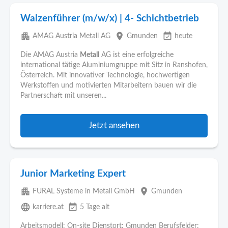
Walzenführer (m/w/x) | 4- Schichtbetrieb
apartment
place
event_available
AMAG Austria Metall AG
Gmunden
heute
Die AMAG Austria
Metall
AG ist eine erfolgreiche
international tätige Aluminiumgruppe mit Sitz in Ranshofen,
Österreich. Mit innovativer Technologie, hochwertigen
Werkstoffen und motivierten Mitarbeitern bauen wir die
Partnerschaft mit unseren...
Jetzt ansehen
Junior Marketing Expert
apartment
place
FURAL Systeme in Metall GmbH
Gmunden
language
event_available
karriere.at
5 Tage alt
Arbeitsmodell: On-site Dienstort: Gmunden Berufsfelder: