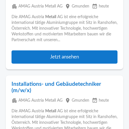
apartment
place
event_available
AMAG Austria Metall AG
Gmunden
heute
Die AMAG Austria
Metall
AG ist eine erfolgreiche
international tätige Aluminiumgruppe mit Sitz in Ranshofen,
Österreich. Mit innovativer Technologie, hochwertigen
Werkstoffen und motivierten Mitarbeitern bauen wir die
Partnerschaft mit unseren...
Jetzt ansehen
Installations- und Gebäudetechniker
(m/w/x)
apartment
place
event_available
AMAG Austria Metall AG
Gmunden
heute
Die AMAG Austria
Metall
AG ist eine erfolgreiche
international tätige Aluminiumgruppe mit Sitz in Ranshofen,
Österreich. Mit innovativer Technologie, hochwertigen
Werkstoffen und motivierten Mitarbeitern bauen wir die