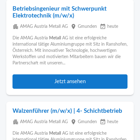
Betriebsingenieur mit Schwerpunkt
Elektrotechnik (m/w/x)
apartment
place
event_available
AMAG Austria Metall AG
Gmunden
heute
Die AMAG Austria
Metall
AG ist eine erfolgreiche
international tätige Aluminiumgruppe mit Sitz in Ranshofen,
Österreich. Mit innovativer Technologie, hochwertigen
Werkstoffen und motivierten Mitarbeitern bauen wir die
Partnerschaft mit unseren...
Jetzt ansehen
Walzenführer (m/w/x) | 4- Schichtbetrieb
apartment
place
event_available
AMAG Austria Metall AG
Gmunden
heute
Die AMAG Austria
Metall
AG ist eine erfolgreiche
international tätige Aluminiumgruppe mit Sitz in Ranshofen,