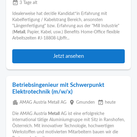
event_available
3 Tage alt
Idealerweise hat der/die Kandidat*in Erfahrung mit
Kabelfertigung / Kabelstrang Bereich, ansonsten
"Längenfertigung" bzw. Erfahrung aus der "Mill Industrie"
(
Metall
, Papier, Kabel, usw.) Benefits Home-Office flexible
Arbeitszeiten #J-18808-Ljbffr...
Jetzt ansehen
Betriebsingenieur mit Schwerpunkt
Elektrotechnik (m/w/x)
apartment
place
event_available
AMAG Austria Metall AG
Gmunden
heute
Die AMAG Austria
Metall
AG ist eine erfolgreiche
international tätige Aluminiumgruppe mit Sitz in Ranshofen,
Österreich. Mit innovativer Technologie, hochwertigen
Werkstoffen und motivierten Mitarbeitern bauen wir die