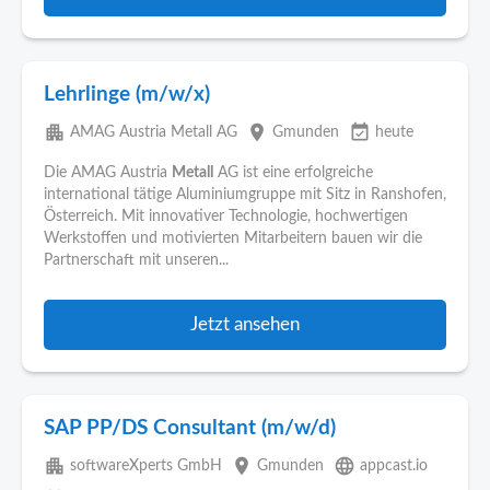
Lehrlinge (m/w/x)
apartment
place
event_available
AMAG Austria Metall AG
Gmunden
heute
Die AMAG Austria
Metall
AG ist eine erfolgreiche
international tätige Aluminiumgruppe mit Sitz in Ranshofen,
Österreich. Mit innovativer Technologie, hochwertigen
Werkstoffen und motivierten Mitarbeitern bauen wir die
Partnerschaft mit unseren...
Jetzt ansehen
SAP PP/DS Consultant (m/w/d)
apartment
place
language
softwareXperts GmbH
Gmunden
appcast.io