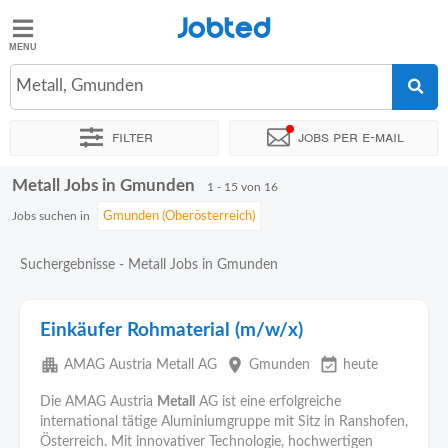
Jobted
Jobted
Jobs
Metall, Gmunden
Filter
Jobs per e-mail
Gehalt
Metall Jobs in Gmunden
Sortieren nach
Genauer Standort
Unternehmen
Personald
1 - 15 von 16
Jobs suchen in
Suchergebnisse - Metall Jobs in Gmunden
Einkäufer Rohmaterial (m/w/x)
apartment
place
event_available
AMAG Austria Metall AG
Gmunden
heute
Die AMAG Austria
Metall
AG ist eine erfolgreiche
international tätige Aluminiumgruppe mit Sitz in Ranshofen,
Österreich. Mit innovativer Technologie, hochwertigen