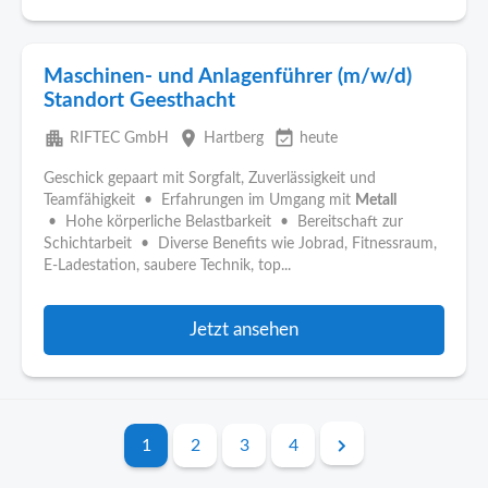
Maschinen- und Anlagenführer (m/w/d)
Standort Geesthacht
apartment
place
event_available
RIFTEC GmbH
Hartberg
heute
Geschick gepaart mit Sorgfalt, Zuverlässigkeit und
Teamfähigkeit • Erfahrungen im Umgang mit
Metall
• Hohe körperliche Belastbarkeit • Bereitschaft zur
Schichtarbeit • Diverse Benefits wie Jobrad, Fitnessraum,
E-Ladestation, saubere Technik, top...
Jetzt ansehen
1
2
3
4