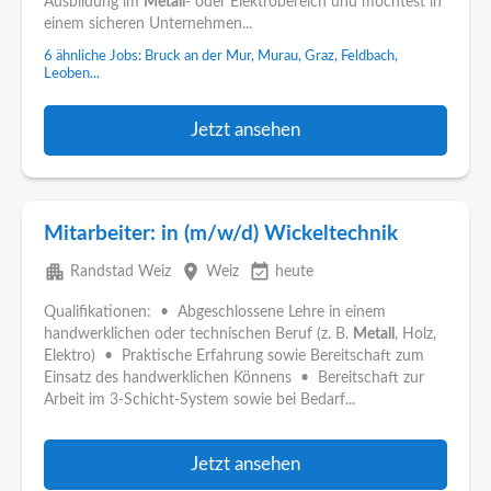
Ausbildung im
Metall
- oder Elektrobereich und möchtest in
einem sicheren Unternehmen...
6 ähnliche Jobs: Bruck an der Mur, Murau, Graz, Feldbach,
Leoben...
Jetzt ansehen
Mitarbeiter: in (m/w/d) Wickeltechnik
apartment
place
event_available
Randstad Weiz
Weiz
heute
Qualifikationen: • Abgeschlossene Lehre in einem
handwerklichen oder technischen Beruf (z. B.
Metall
, Holz,
Elektro) • Praktische Erfahrung sowie Bereitschaft zum
Einsatz des handwerklichen Könnens • Bereitschaft zur
Arbeit im 3-Schicht-System sowie bei Bedarf...
Jetzt ansehen