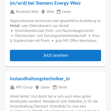
(m/w/d) bei Siemens Energy Weiz
apartment
place
event_available
Randstad Weiz
Weiz
heute
Abgeschlossene technische oder gewerbliche Ausbildung im
Metall
- oder Elektrobereich von Vorteil
• Schichtbereitschaft (Früh- und Nachmittagsschicht)
• Überstunden- und Samstagsarbeitsbereitschaft • Kran-
& Staplerschein mit Praxis • gute MS Office Kenntnisse...
Jetzt ansehen
Instandhaltungstechniker_in
apartment
place
event_available
APS Group
Liezen
heute
Arbeit leistet. Und damit hat er sich auch einen guten
Arbeitsplatz verdient. Metallprofi oder Elektriker_in für die
Instandhaltung Dienstort: Knittelfeld Du hast eine