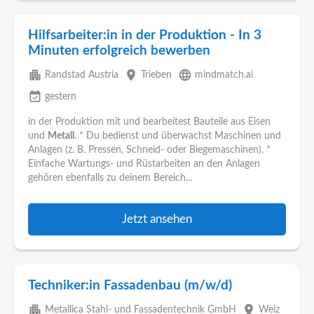
Hilfsarbeiter:in in der Produktion - In 3
Minuten erfolgreich bewerben
apartment
place
language
Randstad Austria
Trieben
mindmatch.ai
event_available
gestern
in der Produktion mit und bearbeitest Bauteile aus Eisen
und
Metall
. * Du bedienst und überwachst Maschinen und
Anlagen (z. B. Pressen, Schneid- oder Biegemaschinen). *
Einfache Wartungs- und Rüstarbeiten an den Anlagen
gehören ebenfalls zu deinem Bereich...
Jetzt ansehen
Techniker:in Fassadenbau (m/w/d)
apartment
place
Metallica Stahl- und Fassadentechnik GmbH
Weiz