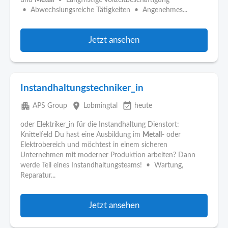
und
Metall
• Langfristige Vollzeitbeschäftigung
• Abwechslungsreiche Tätigkeiten • Angenehmes...
Jetzt ansehen
Instandhaltungstechniker_in
apartment
place
event_available
APS Group
Lobmingtal
heute
oder Elektriker_in für die Instandhaltung Dienstort:
Knittelfeld Du hast eine Ausbildung im
Metall
- oder
Elektrobereich und möchtest in einem sicheren
Unternehmen mit moderner Produktion arbeiten? Dann
werde Teil eines Instandhaltungsteams! • Wartung,
Reparatur...
Jetzt ansehen