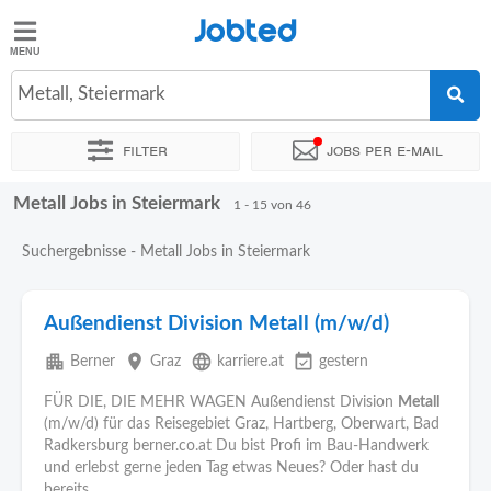
Jobted
Jobted
Jobs
Metall, Steiermark
Filter
Jobs per e-mail
Gehalt
Metall Jobs in Steiermark
Sortieren nach
Unternehmen
Personaldienstleister
Zeitin
1 - 15 von 46
Suchergebnisse - Metall Jobs in Steiermark
Außendienst Division Metall (m/w/d)
apartment
place
language
event_available
Berner
Graz
karriere.at
gestern
FÜR DIE, DIE MEHR WAGEN Außendienst Division
Metall
(m/w/d) für das Reisegebiet Graz, Hartberg, Oberwart, Bad
Radkersburg berner.co.at Du bist Profi im Bau-Handwerk
und erlebst gerne jeden Tag etwas Neues? Oder hast du
bereits...