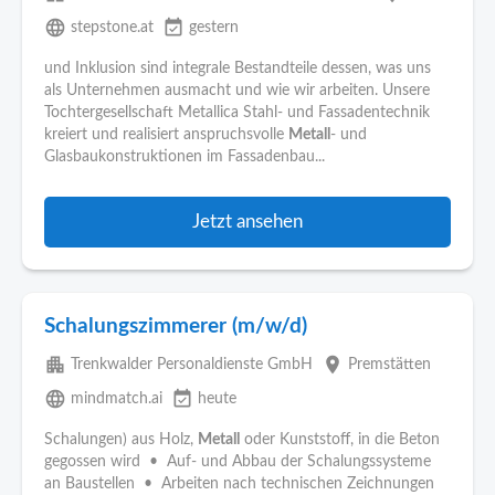
language
event_available
stepstone.at
gestern
und Inklusion sind integrale Bestandteile dessen, was uns
als Unternehmen ausmacht und wie wir arbeiten. Unsere
Tochtergesellschaft Metallica Stahl- und Fassadentechnik
kreiert und realisiert anspruchsvolle
Metall
- und
Glasbaukonstruktionen im Fassadenbau...
Jetzt ansehen
Schalungszimmerer (m/w/d)
apartment
place
Trenkwalder Personaldienste GmbH
Premstätten
language
event_available
mindmatch.ai
heute
Schalungen) aus Holz,
Metall
oder Kunststoff, in die Beton
gegossen wird • Auf- und Abbau der Schalungssysteme
an Baustellen • Arbeiten nach technischen Zeichnungen