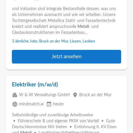
und Inklusion sind integrale Bestandteile dessen, was uns
als Unternehmen ausmacht und wie wir arbeiten. Unsere
Tochtergesellschaft Metallica Stahl- und Fassadentechnik
kreiert und realisiert anspruchsvolle
Metall
- und
Glasbaukonstruktionen im Fassadenbau...
3 ähnliche Jobs: Bruck an der Mur, Liezen, Leoben
Jetzt ansehen
Elektriker (m/w/d)
apartment
place
W & W Verwaltungs GmbH
Bruck an der Mur
language
event_available
mindmatch.ai
heute
Selbstständige und zuverlässige Arbeitsweise
• Führerschein B und eigener PKW von Vorteil • Gute
Deutschkenntnisse Wir bieten • Entlohnung lt. KV Eisen