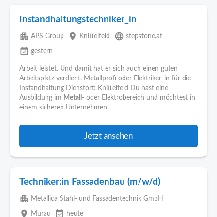
Instandhaltungstechniker_in
apartment
place
language
APS Group
Knittelfeld
stepstone.at
event_available
gestern
Arbeit leistet. Und damit hat er sich auch einen guten
Arbeitsplatz verdient. Metallprofi oder Elektriker_in für die
Instandhaltung Dienstort: Knittelfeld Du hast eine
Ausbildung im
Metall
- oder Elektrobereich und möchtest in
einem sicheren Unternehmen...
Jetzt ansehen
Techniker:in Fassadenbau (m/w/d)
apartment
Metallica Stahl- und Fassadentechnik GmbH
place
event_available
Murau
heute