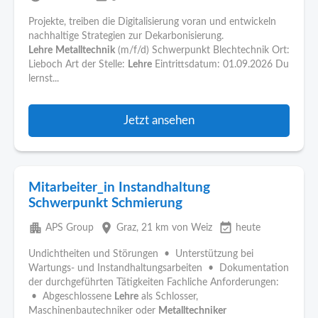
Projekte, treiben die Digitalisierung voran und entwickeln
nachhaltige Strategien zur Dekarbonisierung.
Lehre
Metalltechnik
(m/f/d) Schwerpunkt Blechtechnik Ort:
Lieboch Art der Stelle:
Lehre
Eintrittsdatum: 01.09.2026 Du
lernst...
Jetzt ansehen
Mitarbeiter_in Instandhaltung
Schwerpunkt Schmierung
apartment
place
event_available
APS Group
Graz
, 21 km von Weiz
heute
Undichtheiten und Störungen • Unterstützung bei
Wartungs- und Instandhaltungsarbeiten • Dokumentation
der durchgeführten Tätigkeiten Fachliche Anforderungen:
• Abgeschlossene
Lehre
als Schlosser,
Maschinenbautechniker oder
Metalltechniker