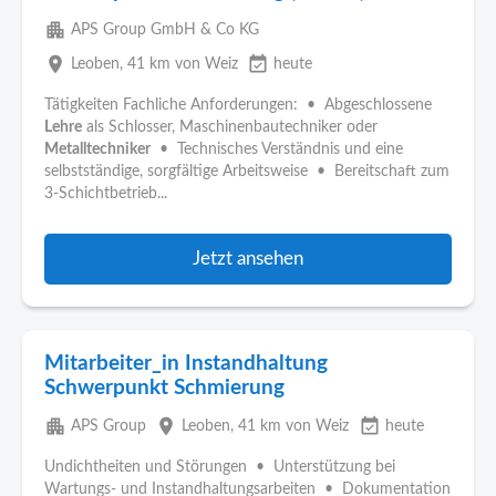
apartment
APS Group GmbH & Co KG
place
event_available
Leoben
, 41 km von Weiz
heute
Tätigkeiten Fachliche Anforderungen: • Abgeschlossene
Lehre
als Schlosser, Maschinenbautechniker oder
Metalltechniker
• Technisches Verständnis und eine
selbstständige, sorgfältige Arbeitsweise • Bereitschaft zum
3-Schichtbetrieb...
Jetzt ansehen
Mitarbeiter_in Instandhaltung
Schwerpunkt Schmierung
apartment
place
event_available
APS Group
Leoben
, 41 km von Weiz
heute
Undichtheiten und Störungen • Unterstützung bei
Wartungs- und Instandhaltungsarbeiten • Dokumentation