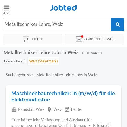
Jobted
Jobted
Jobs
Metalltechniker Lehre, Weiz
Filter
Jobs per e-mail
Gehalt
Metalltechniker Lehre Jobs in Weiz
Sortieren nach
Genauer Standort
Personaldienstleister
1 - 10 von 10
Jobs suchen in
Suchergebnisse - Metalltechniker Lehre Jobs in Weiz
Maschinenbautechniker: in (m/w/d) für die
Elektroindustrie
apartment
place
event_available
Randstad Weiz
Weiz
heute
Gute körperliche Verfassung und Ausdauer für
anspruchsvolle Tätigkeiten Qualifikationen: • Erfolgreich