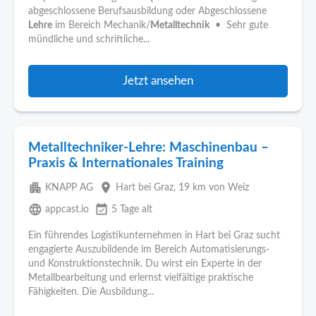
abgeschlossene Berufsausbildung oder Abgeschlossene
Lehre
im Bereich Mechanik/
Metalltechnik
• Sehr gute
mündliche und schriftliche...
Jetzt ansehen
Metalltechniker-Lehre: Maschinenbau –
Praxis & Internationales Training
apartment
place
KNAPP AG
Hart bei Graz
, 19 km von Weiz
language
event_available
appcast.io
5 Tage alt
Ein führendes Logistikunternehmen in Hart bei Graz sucht
engagierte Auszubildende im Bereich Automatisierungs-
und Konstruktionstechnik. Du wirst ein Experte in der
Metallbearbeitung und erlernst vielfältige praktische
Fähigkeiten. Die Ausbildung...