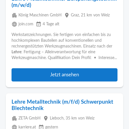
(m/w/d)
apartment
place
König Maschinen GmbH
Graz
, 21 km von Weiz
language
event_available
join.com
4 Tage alt
Werkstattzeichnungen. Sie fertigen von einfachen bis zu
hochkomplexen Bauteilen auf konventionellen und
rechnergestützten Werkzeugmaschinen. Einsatz nach der
Lehre
: Fertigung – Alleinverantwortung für eine
Werkzeugmaschine. Qualifikation Dein Profil: • Interesse...
Jetzt ansehen
Lehre Metalltechnik (m/f/d) Schwerpunkt
Blechtechnik
apartment
place
ZETA GmbH
Lieboch
, 35 km von Weiz
language
event_available
karriere.at
gestern