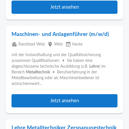
Jetzt ansehen
Maschinen- und Anlagenführer (m/w/d)
apartment
place
event_available
Randstad Weiz
Weiz
heute
mit der Instandhaltung und der Qualitätssicherung
zusammen Qualifikationen: • Sie haben eine
abgeschlossene technische Ausbildung (z.B.
Lehre
) im
Bereich
Metalltechnik
• Berufserfahrung in der
Metallbearbeitung oder als Maschinenbediener ist
wünschenswert...
Jetzt ansehen
Lehre Metalltechniker Zerspanungstechnik