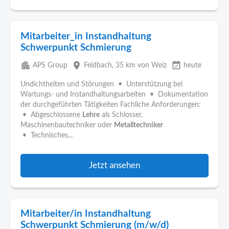
Mitarbeiter_in Instandhaltung
Schwerpunkt Schmierung
apartment
place
event_available
APS Group
Feldbach
, 35 km von Weiz
heute
Undichtheiten und Störungen • Unterstützung bei
Wartungs- und Instandhaltungsarbeiten • Dokumentation
der durchgeführten Tätigkeiten Fachliche Anforderungen:
• Abgeschlossene
Lehre
als Schlosser,
Maschinenbautechniker oder
Metalltechniker
• Technisches...
Jetzt ansehen
Mitarbeiter/in Instandhaltung
Schwerpunkt Schmierung (m/w/d)