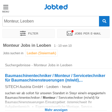
Jobted
Jobted
Jobs
Monteur, Leoben
Filter
Jobs per e-mail
Gehalt
Sortieren nach
Genauer Standort
Personaldienstleister
Monteur Jobs in Leoben
1 - 10 von 10
Jobs suchen in
Suchergebnisse - Monteur Jobs in Leoben
Baumaschinentechniker / Monteur / Servicetechniker
für Baumaschinensteuerungen (m/w/d),...
SITECH Austria GmbH
-
Leoben
-
heute
suchen wir ab sofort für unseren Standort in Steyr eine/n engagierte/n
Baumaschinentechniker /
Monteur
/ Servicetechniker (m/w/d) für
Baumaschinensteuerungen Einsatzgebiet: österreichweit Ihr
Aufgabenbereich: • Eigenverantwortliche Montage, Service...
Mehr anzeigen