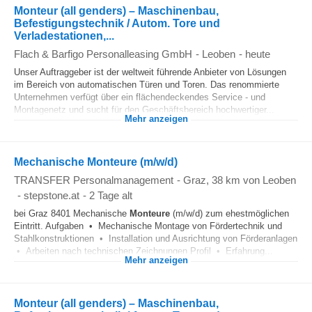
Monteur (all genders) – Maschinenbau,
Befestigungstechnik / Autom. Tore und
Verladestationen,...
Flach & Barfigo Personalleasing GmbH
-
Leoben
-
heute
Unser Auftraggeber ist der weltweit führende Anbieter von Lösungen
im Bereich von automatischen Türen und Toren. Das renommierte
Unternehmen verfügt über ein flächendeckendes Service - und
Montagenetz und sucht für den Geschäftsbereich hochwertiger...
Mehr anzeigen
Mechanische Monteure (m/w/d)
TRANSFER Personalmanagement
-
Graz
, 38 km von Leoben
-
stepstone.at
-
2 Tage alt
bei Graz 8401 Mechanische
Monteure
(m/w/d) zum ehestmöglichen
Eintritt. Aufgaben • Mechanische Montage von Fördertechnik und
Stahlkonstruktionen • Installation und Ausrichtung von Förderanlagen
• Arbeiten nach technischen Zeichnungen Profil • Erfahrung...
Mehr anzeigen
Monteur (all genders) – Maschinenbau,