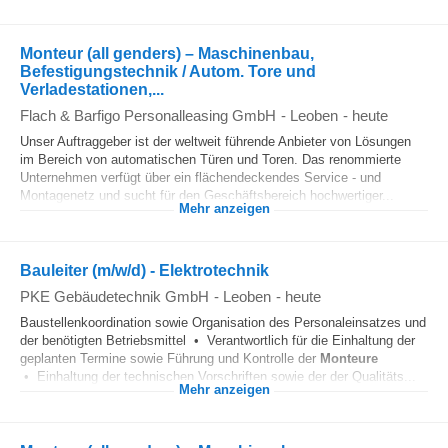
Monteur (all genders) – Maschinenbau,
Befestigungstechnik / Autom. Tore und
Verladestationen,...
Flach & Barfigo Personalleasing GmbH
-
Leoben
-
heute
Unser Auftraggeber ist der weltweit führende Anbieter von Lösungen
im Bereich von automatischen Türen und Toren. Das renommierte
Unternehmen verfügt über ein flächendeckendes Service - und
Montagenetz und sucht für den Geschäftsbereich hochwertiger...
Mehr anzeigen
Bauleiter (m/w/d) - Elektrotechnik
PKE Gebäudetechnik GmbH
-
Leoben
-
heute
Baustellenkoordination sowie Organisation des Personaleinsatzes und
der benötigten Betriebsmittel • Verantwortlich für die Einhaltung der
geplanten Termine sowie Führung und Kontrolle der
Monteure
• Einhaltung der technischen Vorschriften sowie der der Qualitäts...
Mehr anzeigen