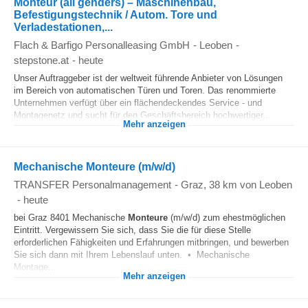
Monteur (all genders) – Maschinenbau,
Befestigungstechnik / Autom. Tore und
Verladestationen,...
Flach & Barfigo Personalleasing GmbH
-
Leoben
-
stepstone.at
-
heute
Unser Auftraggeber ist der weltweit führende Anbieter von Lösungen
im Bereich von automatischen Türen und Toren. Das renommierte
Unternehmen verfügt über ein flächendeckendes Service - und
Montagenetz und sucht für den Geschäftsbereich hochwertiger...
Mehr anzeigen
Mechanische Monteure (m/w/d)
TRANSFER Personalmanagement
-
Graz
, 38 km von Leoben
-
heute
bei Graz 8401 Mechanische
Monteure
(m/w/d) zum ehestmöglichen
Eintritt. Vergewissern Sie sich, dass Sie die für diese Stelle
erforderlichen Fähigkeiten und Erfahrungen mitbringen, und bewerben
Sie sich dann mit Ihrem Lebenslauf unten. • Mechanische
Montage...
Mehr anzeigen