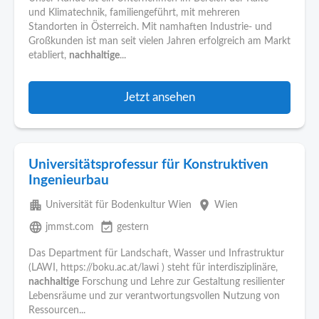
und Klimatechnik, familiengeführt, mit mehreren
Standorten in Österreich. Mit namhaften Industrie- und
Großkunden ist man seit vielen Jahren erfolgreich am Markt
etabliert,
nachhaltige
...
Jetzt ansehen
Universitätsprofessur für Konstruktiven
Ingenieurbau
apartment
place
Universität für Bodenkultur Wien
Wien
language
event_available
jmmst.com
gestern
Das Department für Landschaft, Wasser und Infrastruktur
(LAWI, https://boku.ac.at/lawi ) steht für interdisziplinäre,
nachhaltige
Forschung und Lehre zur Gestaltung resilienter
Lebensräume und zur verantwortungsvollen Nutzung von
Ressourcen...