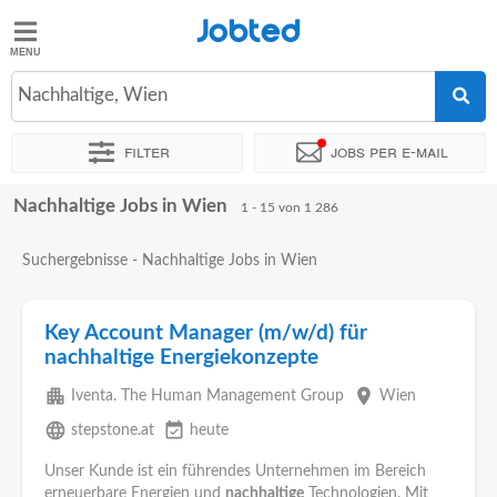
Jobted
Jobted
Jobs
Nachhaltige, Wien
Filter
Jobs per e-mail
Gehalt
Nachhaltige Jobs in Wien
Sortieren nach
Genauer Standort
Unternehmen
Personald
1 - 15 von 1 286
Suchergebnisse - Nachhaltige Jobs in Wien
Key Account Manager (m/w/d) für
nachhaltige Energiekonzepte
apartment
place
Iventa. The Human Management Group
Wien
language
event_available
stepstone.at
heute
Unser Kunde ist ein führendes Unternehmen im Bereich
erneuerbare Energien und
nachhaltige
Technologien. Mit