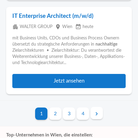
IT Enterprise Architect (m/w/d)
apartment
place
event_available
WALTER GROUP
Wien
heute
mit Business Units, CDOs und Business Process Ownern
übersetzt du strategische Anforderungen in
nachhaltige
Zielarchitekturen • Zielarchitektur: Du verantwortest die
Weiterentwicklung unserer Business-, Daten-, Applikations-
und Technologiearchitektur...
Jetzt ansehen
1
2
3
4
Top-Unternehmen in Wien, die einstellen: