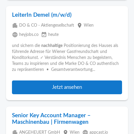
LeiterIn Demel (m/w/d)
apartment
place
DO & CO - Aktiengesellschaft
Wien
language
event_available
heyjobs.co
heute
und sichern die
nachhaltige
Positionierung des Hauses als
führende Adresse für Wiener Gastfreundschaft und
Konditorkunst. ✓ Verständnis Menschen zu begeistern,
Teams zu inspirieren und die Marke DO & CO authentisch
zu repräsentieren • Gesamtverantwortung...
Jetzt ansehen
Senior Key Account Manager –
Maschinenbau | Firmenwagen
apartment
place
language
ANGEHEUERT GmbH
Wien
appcast.io