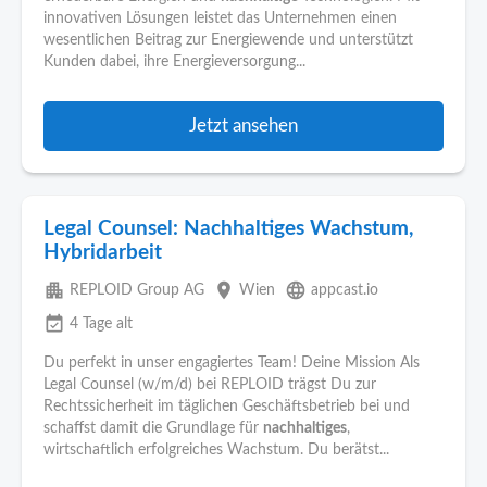
innovativen Lösungen leistet das Unternehmen einen
wesentlichen Beitrag zur Energiewende und unterstützt
Kunden dabei, ihre Energieversorgung...
Jetzt ansehen
Legal Counsel: Nachhaltiges Wachstum,
Hybridarbeit
apartment
place
language
REPLOID Group AG
Wien
appcast.io
event_available
4 Tage alt
Du perfekt in unser engagiertes Team! Deine Mission Als
Legal Counsel (w/m/d) bei REPLOID trägst Du zur
Rechtssicherheit im täglichen Geschäftsbetrieb bei und
schaffst damit die Grundlage für
nachhaltiges
,
wirtschaftlich erfolgreiches Wachstum. Du berätst...