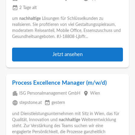
event_available
2 Tage alt
um
nachhaltige
Lösungen für Schlüsselkunden zu
realisieren. Sie profitieren von viel Gestaltungsspielraum,
moderatem Reiseanteil, Mobile Office, Essenszuschuss und
Gesundheitsangeboten. #J-18808-Ljbffr...
Jetzt ansehen
Process Excellence Manager (m/w/d)
apartment
place
ISG Personalmanagement GmbH
Wien
language
event_available
stepstone.at
gestern
und Dienstleistungsunternehmen mit Sitz in Wien, das für
Qualität, Innovation und
nachhaltige
Weiterentwicklung
steht. Zur Verstärkung des Teams suchen wir eine
engagierte Persönlichkeit, die Prozesse ganzheitlich