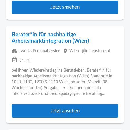
Jetzt ansehen
Berater*in für nachhaltige
Arbeitsmarktintegration (Wien)
apartment
place
language
itworks Personalservice
Wien
stepstone.at
event_available
gestern
bei Ihrem Wiedereinstieg ins Berufsleben. Berater*in für
nachhaltige
Arbeitsmarktintegration (Wien) Standorte in
1020, 1100, 1200 & 1210 Wien, ab sofort Vollzeit (38
Wochenstunden) Aufgaben • Du übernimmst die
intensive Sozial- und berufspädagogische Beratung...
Jetzt ansehen