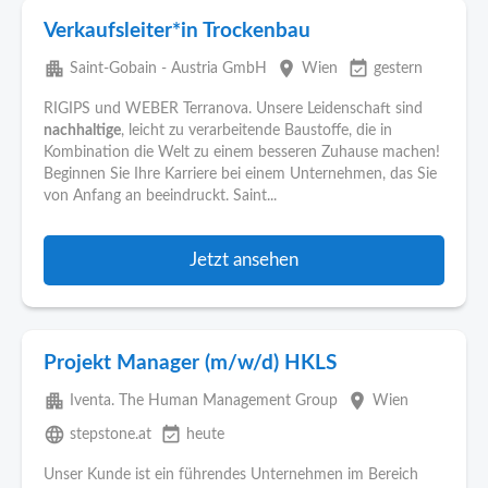
Verkaufsleiter*in Trockenbau
apartment
place
event_available
Saint-Gobain - Austria GmbH
Wien
gestern
RIGIPS und WEBER Terranova. Unsere Leidenschaft sind
nachhaltige
, leicht zu verarbeitende Baustoffe, die in
Kombination die Welt zu einem besseren Zuhause machen!
Beginnen Sie Ihre Karriere bei einem Unternehmen, das Sie
von Anfang an beeindruckt. Saint...
Jetzt ansehen
Projekt Manager (m/w/d) HKLS
apartment
place
Iventa. The Human Management Group
Wien
language
event_available
stepstone.at
heute
Unser Kunde ist ein führendes Unternehmen im Bereich