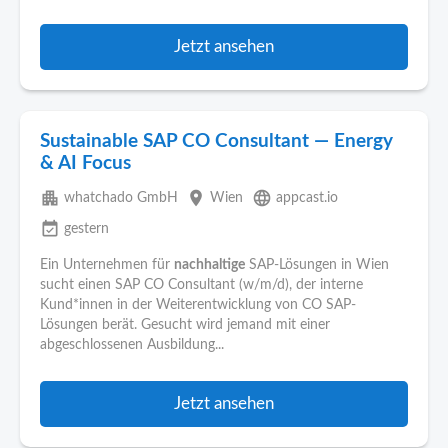
Jetzt ansehen
Sustainable SAP CO Consultant — Energy
& AI Focus
apartment
place
language
whatchado GmbH
Wien
appcast.io
event_available
gestern
Ein Unternehmen für
nachhaltige
SAP-Lösungen in Wien
sucht einen SAP CO Consultant (w/m/d), der interne
Kund*innen in der Weiterentwicklung von CO SAP-
Lösungen berät. Gesucht wird jemand mit einer
abgeschlossenen Ausbildung...
Jetzt ansehen