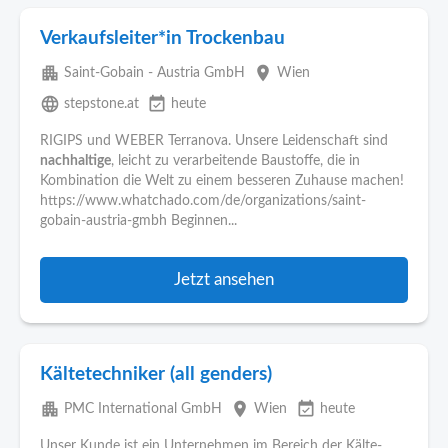
Verkaufsleiter*in Trockenbau
apartment
place
Saint-Gobain - Austria GmbH
Wien
language
event_available
stepstone.at
heute
RIGIPS und WEBER Terranova. Unsere Leidenschaft sind
nachhaltige
, leicht zu verarbeitende Baustoffe, die in
Kombination die Welt zu einem besseren Zuhause machen!
https://www.whatchado.com/de/organizations/saint-
gobain-austria-gmbh Beginnen...
Jetzt ansehen
Kältetechniker (all genders)
apartment
place
event_available
PMC International GmbH
Wien
heute
Unser Kunde ist ein Unternehmen im Bereich der Kälte-