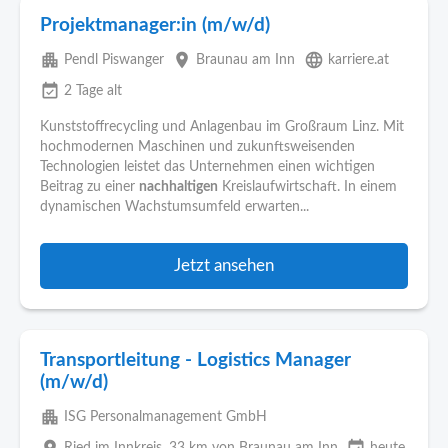
Projektmanager:in (m/w/d)
apartment
place
language
Pendl Piswanger
Braunau am Inn
karriere.at
event_available
2 Tage alt
Kunststoffrecycling und Anlagenbau im Großraum Linz. Mit
hochmodernen Maschinen und zukunftsweisenden
Technologien leistet das Unternehmen einen wichtigen
Beitrag zu einer
nachhaltigen
Kreislaufwirtschaft. In einem
dynamischen Wachstumsumfeld erwarten...
Jetzt ansehen
Transportleitung - Logistics Manager
(m/w/d)
apartment
ISG Personalmanagement GmbH