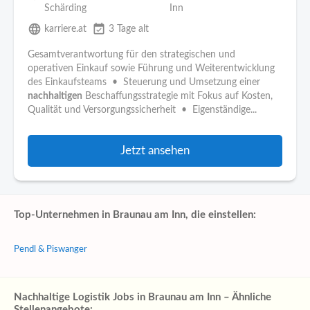
Schärding
Inn
language
event_available
karriere.at
3 Tage alt
Gesamtverantwortung für den strategischen und
operativen Einkauf sowie Führung und Weiterentwicklung
des Einkaufsteams • Steuerung und Umsetzung einer
nachhaltigen
Beschaffungsstrategie mit Fokus auf Kosten,
Qualität und Versorgungssicherheit • Eigenständige...
Jetzt ansehen
Top-Unternehmen in Braunau am Inn, die einstellen:
Pendl & Piswanger
Nachhaltige Logistik Jobs in Braunau am Inn – Ähnliche
Stellenangebote: