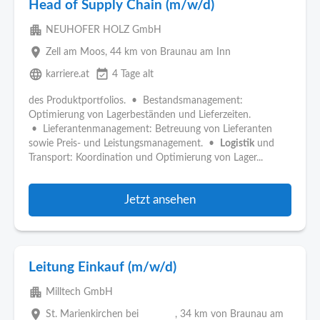
Head of Supply Chain (m/w/d)
apartment
NEUHOFER HOLZ GmbH
place
Zell am Moos
, 44 km von Braunau am Inn
language
event_available
karriere.at
4 Tage alt
des Produktportfolios. • Bestandsmanagement:
Optimierung von Lagerbeständen und Lieferzeiten.
• Lieferantenmanagement: Betreuung von Lieferanten
sowie Preis- und Leistungsmanagement. •
Logistik
und
Transport: Koordination und Optimierung von Lager...
Jetzt ansehen
Leitung Einkauf (m/w/d)
apartment
Milltech GmbH
place
St. Marienkirchen bei
, 34 km von Braunau am