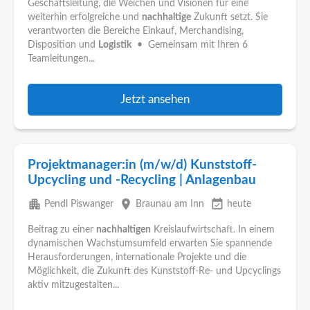
Geschäftsleitung, die Weichen und Visionen für eine
weiterhin erfolgreiche und
nachhaltige
Zukunft setzt. Sie
verantworten die Bereiche Einkauf, Merchandising,
Disposition und
Logistik
• Gemeinsam mit Ihren 6
Teamleitungen...
Jetzt ansehen
Projektmanager:in (m/w/d) Kunststoff-
Upcycling und -Recycling | Anlagenbau
apartment
place
event_available
Pendl Piswanger
Braunau am Inn
heute
Beitrag zu einer
nachhaltigen
Kreislaufwirtschaft. In einem
dynamischen Wachstumsumfeld erwarten Sie spannende
Herausforderungen, internationale Projekte und die
Möglichkeit, die Zukunft des Kunststoff-Re- und Upcyclings
aktiv mitzugestalten...