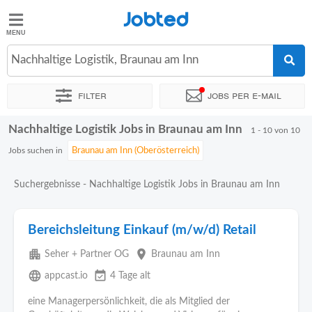
Jobted
Jobted
Jobs
Nachhaltige Logistik, Braunau am Inn
Filter
Jobs per e-mail
Gehalt
Nachhaltige Logistik Jobs in Braunau am Inn
Sortieren nach
Genauer Standort
Unternehmen
Personald
1 - 10 von 10
Jobs suchen in
Suchergebnisse - Nachhaltige Logistik Jobs in Braunau am Inn
Bereichsleitung Einkauf (m/w/d) Retail
apartment
place
Seher + Partner OG
Braunau am Inn
language
event_available
appcast.io
4 Tage alt
eine Managerpersönlichkeit, die als Mitglied der