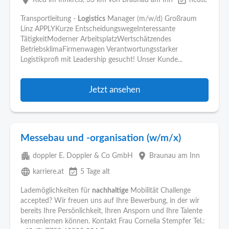
place
event_available
Ried im Innkreis
, 33 km von Braunau am Inn
heute
Transportleitung -
Logistics
Manager (m/w/d) Großraum
Linz APPLYKurze EntscheidungswegeInteressante
TätigkeitModerner ArbeitsplatzWertschätzendes
BetriebsklimaFirmenwagen Verantwortungsstarker
Logistikprofi mit Leadership gesucht! Unser Kunde...
Jetzt ansehen
Messebau und -organisation (w/m/x)
apartment
place
doppler E. Doppler & Co GmbH
Braunau am Inn
language
event_available
karriere.at
5 Tage alt
Lademöglichkeiten für
nachhaltige
Mobilität Challenge
accepted? Wir freuen uns auf Ihre Bewerbung, in der wir
bereits Ihre Persönlichkeit, Ihren Ansporn und Ihre Talente
kennenlernen können. Kontakt Frau Cornelia Stempfer Tel.: