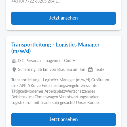
+43 (0) 7722 63205 204 E...
Jetzt ansehen
Transportleitung - Logistics Manager
(m/w/d)
apartment
ISG Personalmanagement GmbH
place
event_available
Schärding
, 36 km von Braunau am Inn
heute
Transportleitung -
Logistics
Manager (m/w/d) Großraum
Linz APPLYKurze EntscheidungswegeInteressante
TätigkeitModerner ArbeitsplatzWertschätzendes
BetriebsklimaFirmenwagen Verantwortungsstarker
Logistikprofi mit Leadership gesucht! Unser Kunde...
Jetzt ansehen