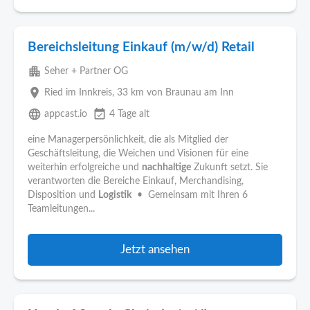
Bereichsleitung Einkauf (m/w/d) Retail
apartment
Seher + Partner OG
place
Ried im Innkreis
, 33 km von Braunau am Inn
language
event_available
appcast.io
4 Tage alt
eine Managerpersönlichkeit, die als Mitglied der
Geschäftsleitung, die Weichen und Visionen für eine
weiterhin erfolgreiche und
nachhaltige
Zukunft setzt. Sie
verantworten die Bereiche Einkauf, Merchandising,
Disposition und
Logistik
• Gemeinsam mit Ihren 6
Teamleitungen...
Jetzt ansehen