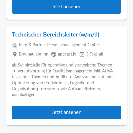
Jetzt ansehen
Technischer Bereichsleiter (w/m/d)
apartment
Kern & Partner Personalmanagement GmbH
place
language
event_available
Braunau am Inn
appcast.io
3 Tage alt
als Schnittstelle für operative und strategische Themen
• Verantwortung für Qualitätsmanagement inkl. AUVA-
relevanter Themen und Audits • Analyse und laufende
Optimierung von Produktions-,
Logistik
- und
Organisationsprozessen sowie Aufbau effizienter,
nachhaltiger
...
Jetzt ansehen