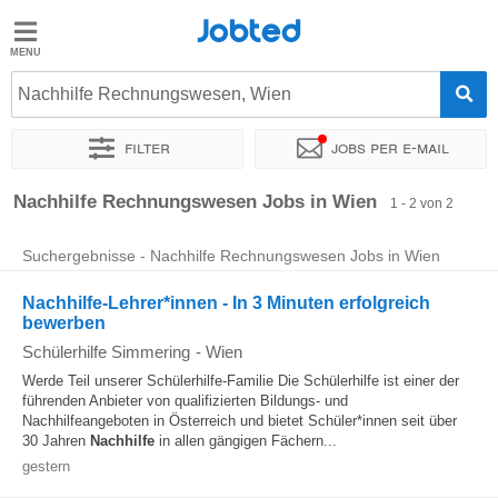
Jobted
Jobted
Jobs
Nachhilfe Rechnungswesen, Wien
Filter
Jobs per e-mail
Gehalt
Sortieren nach
Genauer Standort
Unternehmen
Zeitintens
Nachhilfe Rechnungswesen Jobs in Wien
1 - 2 von 2
Suchergebnisse - Nachhilfe Rechnungswesen Jobs in Wien
Nachhilfe-Lehrer*innen - In 3 Minuten erfolgreich
bewerben
Schülerhilfe Simmering
-
Wien
Werde Teil unserer Schülerhilfe-Familie Die Schülerhilfe ist einer der
führenden Anbieter von qualifizierten Bildungs- und
Nachhilfeangeboten in Österreich und bietet Schüler*innen seit über
30 Jahren
Nachhilfe
in allen gängigen Fächern...
gestern