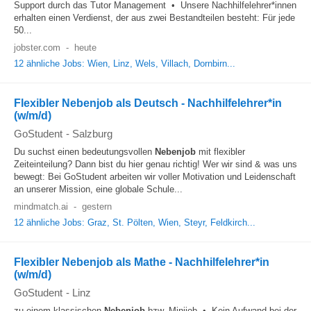
Support durch das Tutor Management • Unsere Nachhilfelehrer*innen
erhalten einen Verdienst, der aus zwei Bestandteilen besteht: Für jede
50...
jobster.com
-
heute
12 ähnliche Jobs: Wien, Linz, Wels, Villach, Dornbirn...
Flexibler Nebenjob als Deutsch - Nachhilfelehrer*in
(w/m/d)
GoStudent
-
Salzburg
Du suchst einen bedeutungsvollen
Nebenjob
mit flexibler
Zeiteinteilung? Dann bist du hier genau richtig! Wer wir sind & was uns
bewegt: Bei GoStudent arbeiten wir voller Motivation und Leidenschaft
an unserer Mission, eine globale Schule...
mindmatch.ai
-
gestern
12 ähnliche Jobs: Graz, St. Pölten, Wien, Steyr, Feldkirch...
Flexibler Nebenjob als Mathe - Nachhilfelehrer*in
(w/m/d)
GoStudent
-
Linz
zu einem klassischen
Nebenjob
bzw. Minijob • Kein Aufwand bei der