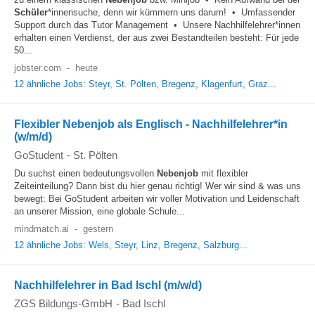
Schüler
*innensuche, denn wir kümmern uns darum! • Umfassender
Support durch das Tutor Management • Unsere Nachhilfelehrer*innen
erhalten einen Verdienst, der aus zwei Bestandteilen besteht: Für jede
50...
jobster.com
-
heute
12 ähnliche Jobs: Steyr, St. Pölten, Bregenz, Klagenfurt, Graz...
Flexibler Nebenjob als Englisch - Nachhilfelehrer*in
(w/m/d)
GoStudent
-
St. Pölten
Du suchst einen bedeutungsvollen
Nebenjob
mit flexibler
Zeiteinteilung? Dann bist du hier genau richtig! Wer wir sind & was uns
bewegt: Bei GoStudent arbeiten wir voller Motivation und Leidenschaft
an unserer Mission, eine globale Schule...
mindmatch.ai
-
gestern
12 ähnliche Jobs: Wels, Steyr, Linz, Bregenz, Salzburg...
Nachhilfelehrer in Bad Ischl (m/w/d)
ZGS Bildungs-GmbH
-
Bad Ischl