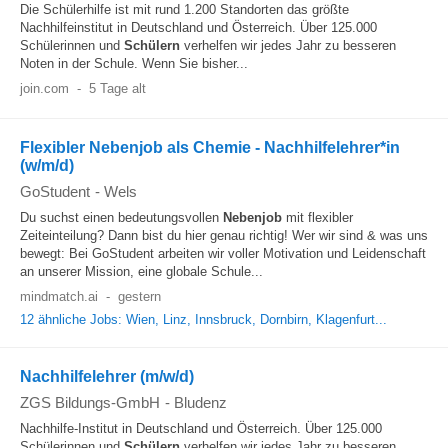
Die Schülerhilfe ist mit rund 1.200 Standorten das größte
Nachhilfeinstitut in Deutschland und Österreich. Über 125.000
Schülerinnen und
Schülern
verhelfen wir jedes Jahr zu besseren
Noten in der Schule. Wenn Sie bisher...
join.com
-
5 Tage alt
Flexibler Nebenjob als Chemie - Nachhilfelehrer*in
(w/m/d)
GoStudent
-
Wels
Du suchst einen bedeutungsvollen
Nebenjob
mit flexibler
Zeiteinteilung? Dann bist du hier genau richtig! Wer wir sind & was uns
bewegt: Bei GoStudent arbeiten wir voller Motivation und Leidenschaft
an unserer Mission, eine globale Schule...
mindmatch.ai
-
gestern
12 ähnliche Jobs: Wien, Linz, Innsbruck, Dornbirn, Klagenfurt...
Nachhilfelehrer (m/w/d)
ZGS Bildungs-GmbH
-
Bludenz
Nachhilfe-Institut in Deutschland und Österreich. Über 125.000
Schülerinnen und
Schülern
verhelfen wir jedes Jahr zu besseren