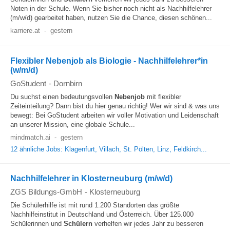
Noten in der Schule. Wenn Sie bisher noch nicht als Nachhilfelehrer
(m/w/d) gearbeitet haben, nutzen Sie die Chance, diesen schönen...
karriere.at
-
gestern
Flexibler Nebenjob als Biologie - Nachhilfelehrer*in
(w/m/d)
GoStudent
-
Dornbirn
Du suchst einen bedeutungsvollen
Nebenjob
mit flexibler
Zeiteinteilung? Dann bist du hier genau richtig! Wer wir sind & was uns
bewegt: Bei GoStudent arbeiten wir voller Motivation und Leidenschaft
an unserer Mission, eine globale Schule...
mindmatch.ai
-
gestern
12 ähnliche Jobs: Klagenfurt, Villach, St. Pölten, Linz, Feldkirch...
Nachhilfelehrer in Klosterneuburg (m/w/d)
ZGS Bildungs-GmbH
-
Klosterneuburg
Die Schülerhilfe ist mit rund 1.200 Standorten das größte
Nachhilfeinstitut in Deutschland und Österreich. Über 125.000
Schülerinnen und
Schülern
verhelfen wir jedes Jahr zu besseren