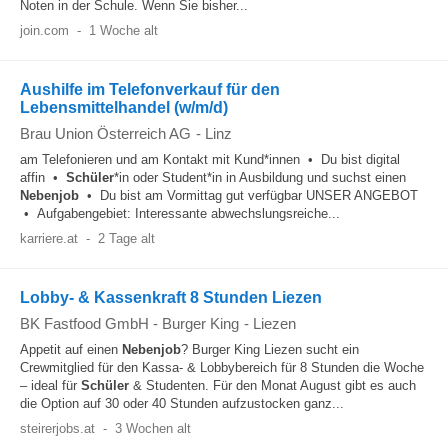
Noten in der Schule. Wenn Sie bisher...
join.com
-
1 Woche alt
Aushilfe im Telefonverkauf für den
Lebensmittelhandel (w/m/d)
Brau Union Österreich AG
-
Linz
am Telefonieren und am Kontakt mit Kund*innen • Du bist digital
affin •
Schüler
*in oder Student*in in Ausbildung und suchst einen
Nebenjob
• Du bist am Vormittag gut verfügbar UNSER ANGEBOT
• Aufgabengebiet: Interessante abwechslungsreiche...
karriere.at
-
2 Tage alt
Lobby- & Kassenkraft 8 Stunden Liezen
BK Fastfood GmbH - Burger King
-
Liezen
Appetit auf einen
Nebenjob
? Burger King Liezen sucht ein
Crewmitglied für den Kassa- & Lobbybereich für 8 Stunden die Woche
– ideal für
Schüler
& Studenten. Für den Monat August gibt es auch
die Option auf 30 oder 40 Stunden aufzustocken ganz...
steirerjobs.at
-
3 Wochen alt