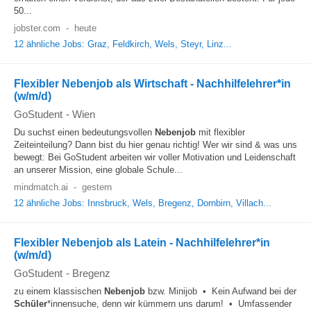
50...
jobster.com
-
heute
12 ähnliche Jobs: Graz, Feldkirch, Wels, Steyr, Linz...
Flexibler Nebenjob als Wirtschaft - Nachhilfelehrer*in
(w/m/d)
GoStudent
-
Wien
Du suchst einen bedeutungsvollen
Nebenjob
mit flexibler
Zeiteinteilung? Dann bist du hier genau richtig! Wer wir sind & was uns
bewegt: Bei GoStudent arbeiten wir voller Motivation und Leidenschaft
an unserer Mission, eine globale Schule...
mindmatch.ai
-
gestern
12 ähnliche Jobs: Innsbruck, Wels, Bregenz, Dornbirn, Villach...
Flexibler Nebenjob als Latein - Nachhilfelehrer*in
(w/m/d)
GoStudent
-
Bregenz
zu einem klassischen
Nebenjob
bzw. Minijob • Kein Aufwand bei der
Schüler
*innensuche, denn wir kümmern uns darum! • Umfassender