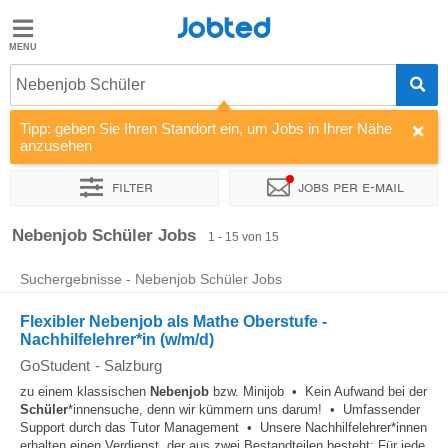
Jobted
Jobted
Jobs
Nebenjob Schüler
Tipp: geben Sie Ihren Standort ein, um Jobs in Ihrer Nähe
Gehalt
anzusehen
Filter
Jobs per e-mail
Sortieren nach
Unternehmen
Vertragsart
Zeitintensität
Nebenjob Schüler Jobs
1 - 15 von 15
Suchergebnisse - Nebenjob Schüler Jobs
Flexibler Nebenjob als Mathe Oberstufe -
Nachhilfelehrer*in (w/m/d)
GoStudent
-
Salzburg
zu einem klassischen
Nebenjob
bzw. Minijob • Kein Aufwand bei der
Schüler
*innensuche, denn wir kümmern uns darum! • Umfassender
Support durch das Tutor Management • Unsere Nachhilfelehrer*innen
erhalten einen Verdienst, der aus zwei Bestandteilen besteht: Für jede