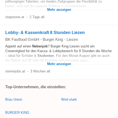
jobhungrigen Talenten, um beiden Zielgruppen die Flexibilität zu
bieten, sich auf die eigenen Stärken zu konzentrieren...
Mehr anzeigen
stepstone.at
-
2 Tage alt
Lobby- & Kassenkraft 8 Stunden Liezen
BK Fastfood GmbH - Burger King
-
Liezen
Appetit auf einen
Nebenjob
? Burger King Liezen sucht ein
Crewmitglied für den Kassa- & Lobbybereich für 8 Stunden die Woche
– ideal für Schüler &
Studenten
. Für den Monat August gibt es auch
die Option auf 30 oder 40 Stunden aufzustocken ganz...
Mehr anzeigen
steirerjobs.at
-
3 Wochen alt
Top-Unternehmen, die einstellen:
Brau Union
Wort-stark
BURGER KING