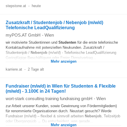
stepstone.at
-
heute
Zusatzkraft / Studentenjob / Nebenjob (m/w/d)
Telefonische LeadQualifizierung
myPOS.AT GmbH
-
Wien
wir motivierte Studentinnen und
Studenten
für die erste telefonische
Kontaktaufnahme mit potenziellen Neukunden. Zusatzkraft /
Studentenjob /
Nebenjob
(m/w/d) - Telefonische LeadQualifizierung
Geringfügige Beschäftigung oder Freier Dienstvertrag...
Mehr anzeigen
karriere.at
-
2 Tage alt
Fundraiser (m/w/d) in Wien für Studenten & Flexible
(m/w/d) - 3.100€ in 24 Tagen!
wort-stark consulting training fundraising gmbH
-
Wien
zur Arbeit unserer Kunden, sowie Gewinnung von Fördermitgliedern)
für renommierte Organisationen durch. Neustart gesucht? Werde
Fundraiser (m/w/d) – flexibel & sinnvoll arbeiten
Nebenjob
, Teilzeitjob
oder Übergangsjob → Du entscheidest, was gerade...
Mehr anzeigen