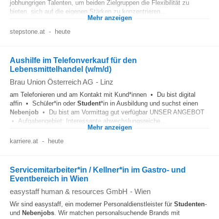
jobhungrigen Talenten, um beiden Zielgruppen die Flexibilität zu
bieten, sich auf die eigenen Stärken zu konzentrieren...
Mehr anzeigen
stepstone.at
-
heute
Aushilfe im Telefonverkauf für den
Lebensmittelhandel (w/m/d)
Brau Union Österreich AG
-
Linz
am Telefonieren und am Kontakt mit Kund*innen • Du bist digital
affin • Schüler*in oder
Student
*in in Ausbildung und suchst einen
Nebenjob
• Du bist am Vormittag gut verfügbar UNSER ANGEBOT
• Aufgabengebiet: Interessante abwechslungsreiche...
Mehr anzeigen
karriere.at
-
heute
Servicemitarbeiter*in / Kellner*in im Gastro- und
Eventbereich in Wien
easystaff human & resources GmbH
-
Wien
Wir sind easystaff, ein moderner Personaldienstleister für
Studenten
-
und
Nebenjobs
. Wir matchen personalsuchende Brands mit