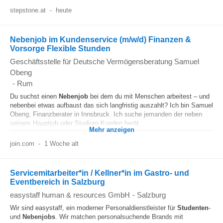
stepstone.at
-
heute
Nebenjob im Kundenservice (m/w/d) Finanzen &
Vorsorge Flexible Stunden
Geschäftsstelle für Deutsche Vermögensberatung Samuel
Obeng
-
Rum
Du suchst einen
Nebenjob
bei dem du mit Menschen arbeitest – und
nebenbei etwas aufbaust das sich langfristig auszahlt? Ich bin Samuel
Obeng, Finanzberater in Innsbruck. Ich suche jemanden der neben
seinem Hauptjob oder Studium Kunden berät...
Mehr anzeigen
join.com
-
1 Woche alt
Servicemitarbeiter*in / Kellner*in im Gastro- und
Eventbereich in Salzburg
easystaff human & resources GmbH
-
Salzburg
Wir sind easystaff, ein moderner Personaldienstleister für
Studenten
-
und
Nebenjobs
. Wir matchen personalsuchende Brands mit