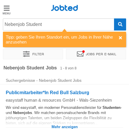
Jobted
Jobted
Jobs
Nebenjob Student
Tipp: geben Sie Ihren Standort ein, um Jobs in Ihrer Nähe
Gehalt
anzusehen
Filter
Jobs per e-mail
Sortieren nach
Unternehmen
Personaldienstleister
Vertra
Nebenjob Student Jobs
1 - 8 von 8
Suchergebnisse - Nebenjob Student Jobs
Publicmitarbeiter*In Red Bull Salzburg
easystaff human & resources GmbH
-
Wals-Siezenheim
Wir sind easystaff, ein moderner Personaldienstleister für
Studenten
-
und
Nebenjobs
. Wir matchen personalsuchende Brands mit
jobhungrigen Talenten, um beiden Zielgruppen die Flexibilität zu
bieten, sich auf die eigenen Stärken zu konzentrieren...
Mehr anzeigen