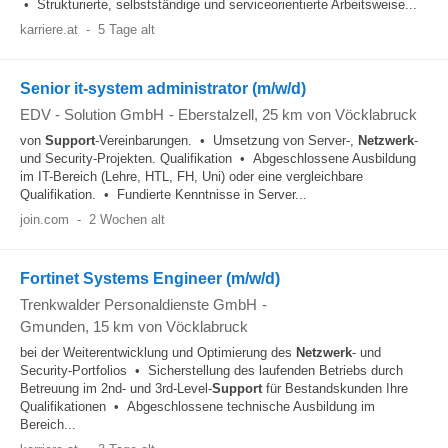
• Strukturierte, selbstständige und serviceorientierte Arbeitsweise...
karriere.at
-
5 Tage alt
Senior it-system administrator (m/w/d)
EDV - Solution GmbH
-
Eberstalzell
, 25 km von Vöcklabruck
von
Support
-Vereinbarungen. • Umsetzung von Server-,
Netzwerk
-
und Security-Projekten. Qualifikation • Abgeschlossene Ausbildung
im IT-Bereich (Lehre, HTL, FH, Uni) oder eine vergleichbare
Qualifikation. • Fundierte Kenntnisse in Server...
join.com
-
2 Wochen alt
Fortinet Systems Engineer (m/w/d)
Trenkwalder Personaldienste GmbH
-
Gmunden
, 15 km von Vöcklabruck
bei der Weiterentwicklung und Optimierung des
Netzwerk
- und
Security-Portfolios • Sicherstellung des laufenden Betriebs durch
Betreuung im 2nd- und 3rd-Level-
Support
für Bestandskunden Ihre
Qualifikationen • Abgeschlossene technische Ausbildung im
Bereich...