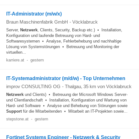
IT-Administrator (m/w/x)
Braun Maschinenfabrik GmbH
-
Vöcklabruck
Server,
Netzwerk
, Clients, Security, Backup etc.) • Installation,
Konfiguration und laufende Betreuung von Hard- und
Softwaresystemen • Analyse, Fehlerbehebung und nachhaltige
Lösung von Systemstörungen • Betreuung und Monitoring der
virtuellen...
karriere.at
-
gestern
IT-Systemadministrator (m/d/w) - Top Unternehmen
improv CONSULTING OG
-
Thalgau
, 35 km von Vöcklabruck
Netzwerk
und Clients) • Betreuung der Microsoft Windows Server-
und Clientlandschaft • Installation, Konfiguration und Wartung von
Hard- und Software • Analyse und Behebung von Störungen sowie
Support
für die Mitarbeitenden • Mitarbeit an IT-Projekten sowie...
stepstone.at
-
gestern
Fortinet Systems Engineer - Netzwerk & Security