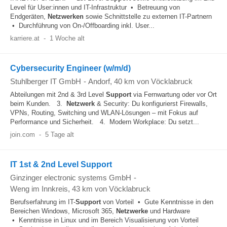
Level für User:innen und IT-Infrastruktur • Betreuung von
Endgeräten,
Netzwerken
sowie Schnittstelle zu externen IT-Partnern
• Durchführung von On-/Offboarding inkl. User...
karriere.at
-
1 Woche alt
Cybersecurity Engineer (w/m/d)
Stuhlberger IT GmbH
-
Andorf
, 40 km von Vöcklabruck
Abteilungen mit 2nd & 3rd Level
Support
via Fernwartung oder vor Ort
beim Kunden. 3.
Netzwerk
& Security: Du konfigurierst Firewalls,
VPNs, Routing, Switching und WLAN-Lösungen – mit Fokus auf
Performance und Sicherheit. 4. Modern Workplace: Du setzt...
join.com
-
5 Tage alt
IT 1st & 2nd Level Support
Ginzinger electronic systems GmbH
-
Weng im Innkreis
, 43 km von Vöcklabruck
Berufserfahrung im IT-
Support
von Vorteil • Gute Kenntnisse in den
Bereichen Windows, Microsoft 365,
Netzwerke
und Hardware
• Kenntnisse in Linux und im Bereich Visualisierung von Vorteil