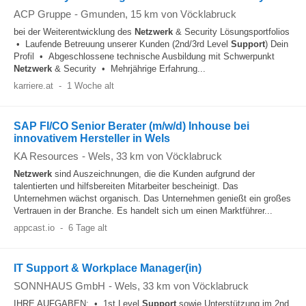
ACP Gruppe
-
Gmunden
, 15 km von Vöcklabruck
bei der Weiterentwicklung des
Netzwerk
& Security Lösungsportfolios
• Laufende Betreuung unserer Kunden (2nd/3rd Level
Support
) Dein
Profil • Abgeschlossene technische Ausbildung mit Schwerpunkt
Netzwerk
& Security • Mehrjährige Erfahrung...
karriere.at
-
1 Woche alt
SAP FI/CO Senior Berater (m/w/d) Inhouse bei
innovativem Hersteller in Wels
KA Resources
-
Wels
, 33 km von Vöcklabruck
Netzwerk
sind Auszeichnungen, die die Kunden aufgrund der
talentierten und hilfsbereiten Mitarbeiter bescheinigt. Das
Unternehmen wächst organisch. Das Unternehmen genießt ein großes
Vertrauen in der Branche. Es handelt sich um einen Marktführer...
appcast.io
-
6 Tage alt
IT Support & Workplace Manager(in)
SONNHAUS GmbH
-
Wels
, 33 km von Vöcklabruck
IHRE AUFGABEN: • 1st Level
Support
sowie Unterstützung im 2nd