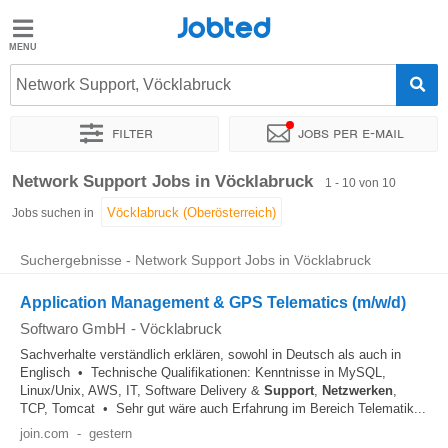
Jobted
Jobted
Jobs
Network Support, Vöcklabruck
Filter
Jobs per e-mail
Gehalt
Sortieren nach
Genauer Standort
Zeitintensität
Gehalt
Network Support Jobs in Vöcklabruck
1 - 10 von 10
Jobs suchen in
Suchergebnisse - Network Support Jobs in Vöcklabruck
Application Management & GPS Telematics (m/w/d)
Softwaro GmbH
-
Vöcklabruck
Sachverhalte verständlich erklären, sowohl in Deutsch als auch in
Englisch • Technische Qualifikationen: Kenntnisse in MySQL,
Linux/Unix, AWS, IT, Software Delivery &
Support
,
Netzwerken
,
TCP, Tomcat • Sehr gut wäre auch Erfahrung im Bereich Telematik...
join.com
-
gestern