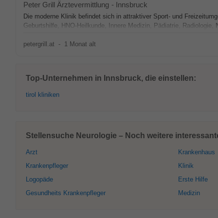
Peter Grill Ärztevermittlung
-
Innsbruck
Die moderne Klinik befindet sich in attraktiver Sport- und Freizeitu
Geburtshilfe, HNO-Heilkunde, Innere Medizin, Pädiatrie, Radiologie,
petergrill.at
-
1 Monat alt
Top-Unternehmen in Innsbruck, die einstellen:
tirol kliniken
Stellensuche Neurologie – Noch weitere interessant
Arzt
Krankenhaus
Krankenpfleger
Klinik
Logopäde
Erste Hilfe
Gesundheits Krankenpfleger
Medizin