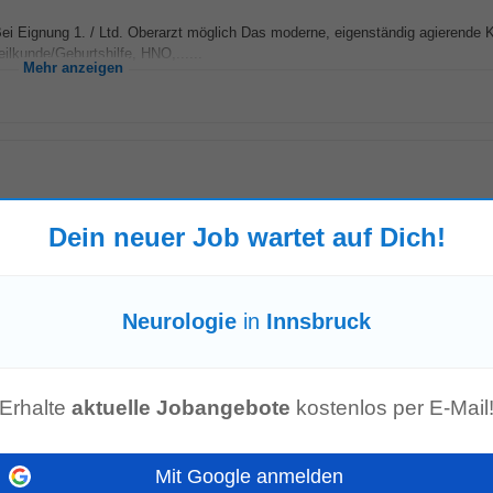
ei Eignung 1. / Ltd. Oberarzt möglich Das moderne, eigenständig agierende
eilkunde/Geburtshilfe, HNO,......
Mehr anzeigen
 in den Bereichen Traumatologie, Chirurgie, Orthopädie,
Neurologie
, Pädiatr
Dein neuer Job wartet auf Dich!
ividuell angepassten...
Mehr anzeigen
Neurologie
in
Innsbruck
om Meer entfernt - beste Bedingungen für Freizeitaktivitäten, Shopping etc. 
Erhalte
aktuelle Jobangebote
kostenlos per E-Mail
­ke-Unit und mehrere Spezialambulanzen...
Mehr anzeigen
Mit Google anmelden