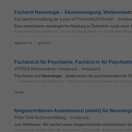
Facharzt Neurologie – Akutversorgung, Weiterentwi
Facharztvermittlung.de a part of Promedis24 GmbH
-
Innsbr
Eine renommierte neurologische Abteilung in Österreich sucht einen 
modernen Team bieten wir Ihnen die Möglichkeit zur fachlichen Weiter
appcast.io
-
gestern
Fachärzt:in für Psychiatrie, Fachärzt:in für Psychiat
VITREA Rehazentrum Innsbruck
-
Innsbruck
Psychiatrie und
Neurologie
, idealerweise mit psychosomatischer Er
• Interesse an Rehabilitation, Prävention und ambulanter Versorgu
heute
fortgeschrittenen Assistenzarzt (m/w/d) für Neurolog
Peter Grill Ärztevermittlung
-
Innsbruck
zum Mittelmeer. Wir suchen einen fortgeschrittenen Assistenzarzt (m
Lehrauftrag verfügt über alle klinischen Fächer inkl. Frauenheilkunde/