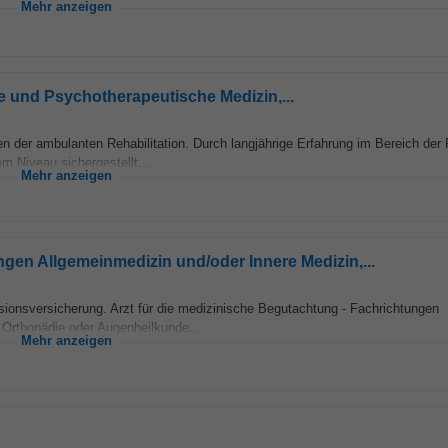
Mehr anzeigen
rie und Psychotherapeutische Medizin,...
er ambulanten Rehabilitation. Durch langjährige Erfahrung im Bereich der R
m Niveau sichergestellt....
Mehr anzeigen
ngen Allgemeinmedizin und/oder Innere Medizin,...
sionsversicherung. Arzt für die medizinische Begutachtung - Fachrichtungen
 Orthopädie oder Augenheilkunde...
Mehr anzeigen