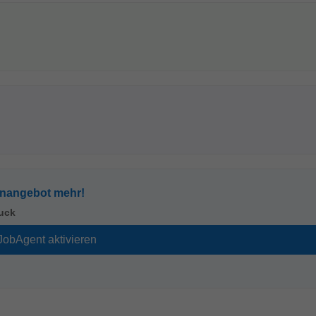
enangebot mehr!
uck