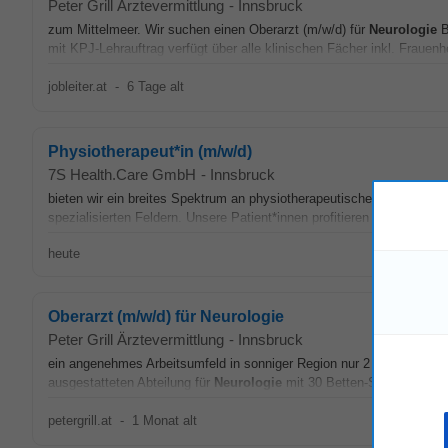
Peter Grill Ärztevermittlung
-
Innsbruck
zum Mittelmeer. Wir suchen einen Oberarzt (m/w/d) für
Neurologie
B
mit KPJ-Lehrauftrag verfügt über alle klinischen Fächer inkl. Frauenh
jobleiter.at
-
6 Tage alt
Physiotherapeut*in (m/w/d)
7S Health.Care GmbH
-
Innsbruck
bieten wir ein breites Spektrum an physiotherapeutischen Leistungen
spezialisierten Feldern. Unsere Patient*innen profitieren von einer ind
heute
Oberarzt (m/w/d) für Neurologie
Peter Grill Ärztevermittlung
-
Innsbruck
ein angenehmes Arbeitsumfeld in sonniger Region nur 2 Autostunden v
ausgestatteten Abteilung für
Neurologie
mit 30 Betten-Station, Stro
petergrill.at
-
1 Monat alt