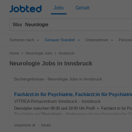
Jobted
Jobs
Gehalt
Was
Sortieren nach
Genauer Standort
Unternehmen
Persona
>
>
Home
Neurologie Jobs
Innsbruck
Neurologie Jobs in Innsbruck
Suchergebnisse - Neurologie Jobs in Innsbruck
Fachärzt:in für Psychiatrie, Fachärzt:in für Psychiat
VITREA Rehazentrum Innsbruck
-
Innsbruck
Dienstplan zwischen 08:00 und 19:00 Uhr Profil • Fachärzt:in für Ps
Psychiatrie und
Neurologie
, idealerweise mit psychosomatischer E
stepstone.at
-
heute