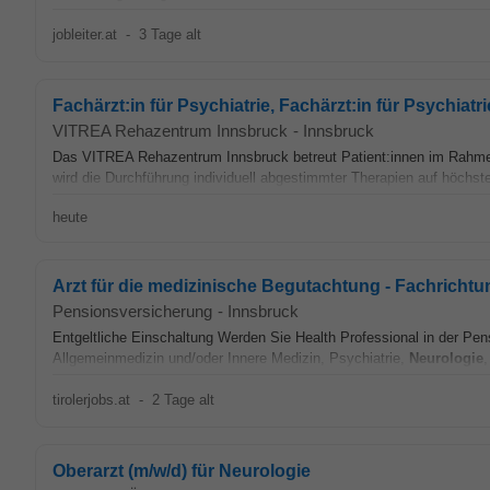
jobleiter.at
-
3 Tage alt
Fachärzt:in für Psychiatrie, Fachärzt:in für Psychiat
VITREA Rehazentrum Innsbruck
-
Innsbruck
Das VITREA Rehazentrum Innsbruck betreut Patient:innen im Rahmen d
wird die Durchführung individuell abgestimmter Therapien auf höchste
heute
Arzt für die medizinische Begutachtung - Fachrichtu
Pensionsversicherung
-
Innsbruck
Entgeltliche Einschaltung Werden Sie Health Professional in der Pen
Allgemeinmedizin und/oder Innere Medizin, Psychiatrie,
Neurologie
,
tirolerjobs.at
-
2 Tage alt
Oberarzt (m/w/d) für Neurologie