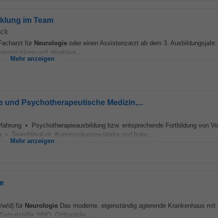
cklung im Team
uck
Facharzt für
Neurologie
oder einen Assistenzarzt ab dem 3. Ausbildungsjahr.
entwicklung und attraktive...
Mehr anzeigen
rie und Psychotherapeutische Medizin,...
fahrung • Psychotherapieausbildung bzw. entsprechende Fortbildung von Vor
ng • Teamfähigkeit, Kommunikationsstärke und hohe...
Mehr anzeigen
ie
/w/d) für
Neurologie
Das moderne, eigenständig agierende Krankenhaus mit
Geburtshilfe, HNO, Orthopädie,......