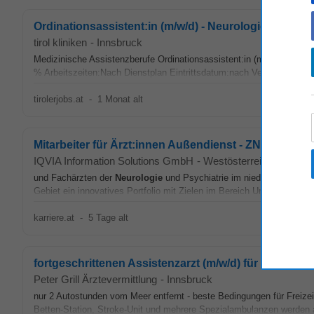
Ordinationsassistent:in (m/w/d) - Neurologie Ambula
tirol kliniken
-
Innsbruck
Medizinische Assistenzberufe Ordinationsassistent:in (m/w/d) •
Neu
% Arbeitszeiten:Nach Dienstplan Eintrittsdatum:nach Vereinbarung Di
tirolerjobs.at
-
1 Monat alt
Mitarbeiter für Ärzt:innen Außendienst - ZNS (m/w/d)
IQVIA Information Solutions GmbH
-
Westösterreich
und Fachärzten der
Neurologie
und Psychiatrie im niedergelassene
Gebiet ein innovatives Portfolio mit Zielen im Bereich Umsatz und Mar
karriere.at
-
5 Tage alt
fortgeschrittenen Assistenzarzt (m/w/d) für Neurolog
Peter Grill Ärztevermittlung
-
Innsbruck
nur 2 Autostunden vom Meer entfernt - beste Bedingungen für Freizeit
Betten-Station, Stro­ke-Unit und mehrere Spezialambulanzen werden al