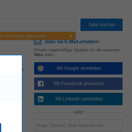
 in Ihrer Nähe anzusehen
Jobs via E-Mail erhalten!
Erhalte regelmäßige Updates für die neuesten
Nike
Jobs
Mit Google anmelden
hen Sie nach
Mit Facebook anmelden
Mit Linkedin anmelden
!
oder