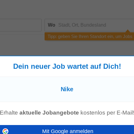
Wo
Tipp: geben Sie Ihren Standort ein, um Jobs
Dein neuer Job wartet auf Dich!
e die Rechtschreibung, versuchen Sie eine andere Suchanfrage oder
suc
Nike
enangebot mehr!
Erhalte
aktuelle Jobangebote
kostenlos per E-Mail
Mit Google anmelden