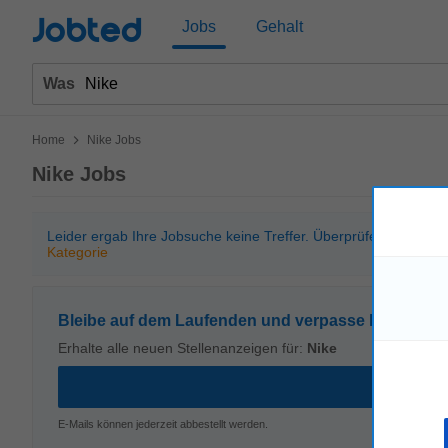
Jobted
Jobs
Gehalt
Was
>
Home
Nike Jobs
Nike Jobs
Leider ergab Ihre Jobsuche keine Treffer. Überprüfen Sie bitt
Kategorie
Bleibe auf dem Laufenden und verpasse kein Stell
Erhalte alle neuen Stellenanzeigen für:
Nike
E-Mails können jederzeit abbestellt werden.