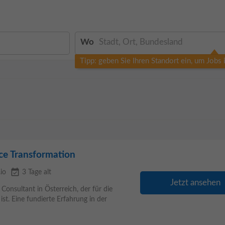
Wo
Tipp: geben Sie Ihren Standort ein, um Jobs
e Transformation
event_available
io
3 Tage alt
Jetzt ansehen
sultant in Österreich, der für die
. Eine fundierte Erfahrung in der