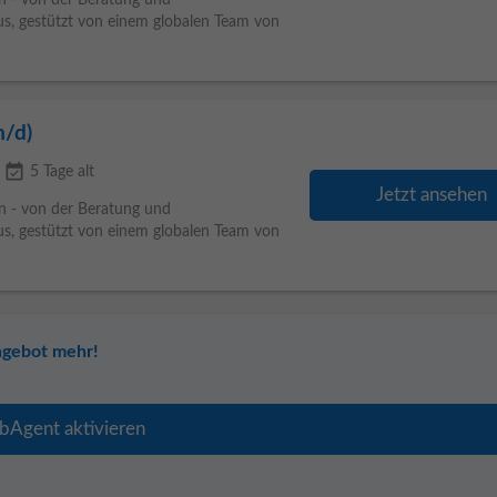
n - von der Beratung und
s, gestützt von einem globalen Team von
m/d)
event_available
5 Tage alt
Jetzt ansehen
n - von der Beratung und
s, gestützt von einem globalen Team von
ngebot mehr!