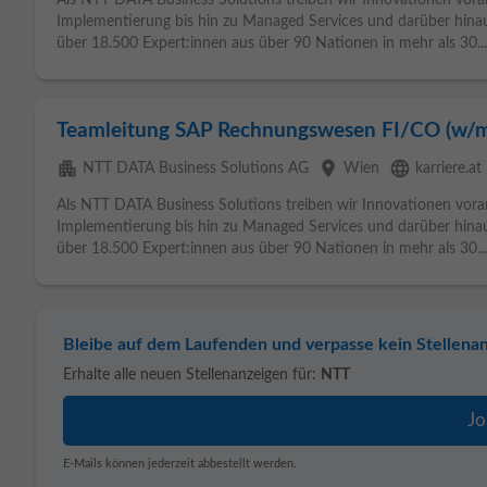
Als NTT DATA Business Solutions treiben wir Innovationen vora
Implementierung bis hin zu Managed Services und darüber hinau
über 18.500 Expert:innen aus über 90 Nationen in mehr als 30...
Teamleitung SAP Rechnungswesen FI/CO (w/
apartment
place
language
NTT DATA Business Solutions AG
Wien
karriere.at
Als NTT DATA Business Solutions treiben wir Innovationen vora
Implementierung bis hin zu Managed Services und darüber hinau
über 18.500 Expert:innen aus über 90 Nationen in mehr als 30...
Bleibe auf dem Laufenden und verpasse kein Stellena
Erhalte alle neuen Stellenanzeigen für:
NTT
E-Mails können jederzeit abbestellt werden.