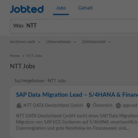
Jobted
Jobs
Gehalt
Was
Sortieren nach
Unternehmen
Zeitintensität
>
Home
NTT Jobs
NTT Jobs
Suchergebnisse - NTT Jobs
SAP Data Migration Lead – S/4HANA & Financ
apartment
place
language
NTT DATA Deutschland GmbH
Österreich
appcast.
NTT DATA Deutschland GmbH sucht einen SAP Data Migration Con
Migration von SAP ECC-Systemen auf S/4HANA verantwortlich ist
Datenmigration und gute Kenntnisse im Finanzwesen sind...