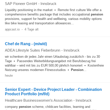
SAP Fioneer GmbH
-
Innsbruck
Liquidity positioning in the market • Remote first culture We offer a
comprehensive benefits package that includes occupational
pension
provisions, support for health and wellbeing, various mobility options
like bike leasing and transportation allowances...
appcast.io
-
4 Tage alt
Chef de Rang - (m/w/d)
ADEA Lifestyle Suites Fieberbrunn
-
Innsbruck
wir schenken dir jedes Jahr einen Urlaubstag zusätzlich - bis zu 30
Tage • Passendes Weiterbildungsangebot mit Berufsbezug frei
wählbar – wird mit bis zu EUR 500,00 jährlich honoriert • Kostenfreie
Nutzung unseres modernen Fitnessstudios •
Pension
...
heute
Senior Expert - Device Project Leader - Combination
Product Portfolio (m/f/d)
Healthcare Businesswomen’s Association
-
Innsbruck
company
pension
scheme, childcare facilities, learning and