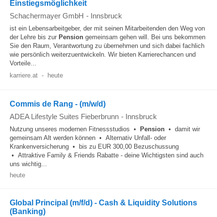
Einstiegsmöglichkeit
Schachermayer GmbH
-
Innsbruck
ist ein Lebensarbeitgeber, der mit seinen Mitarbeitenden den Weg von
der Lehre bis zur
Pension
gemeinsam gehen will. Bei uns bekommen
Sie den Raum, Verantwortung zu übernehmen und sich dabei fachlich
wie persönlich weiterzuentwickeln. Wir bieten Karrierechancen und
Vorteile...
karriere.at
-
heute
Commis de Rang - (m/w/d)
ADEA Lifestyle Suites Fieberbrunn
-
Innsbruck
Nutzung unseres modernen Fitnessstudios •
Pension
• damit wir
gemeinsam Alt werden können • Alternativ Unfall- oder
Krankenversicherung • bis zu EUR 300,00 Bezuschussung
• Attraktive Family & Friends Rabatte - deine Wichtigsten sind auch
uns wichtig...
heute
Global Principal (m/f/d) - Cash & Liquidity Solutions
(Banking)