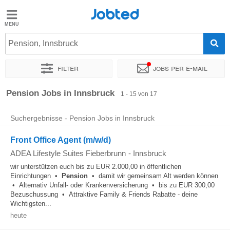
Jobted
Jobted
Jobs
Pension, Innsbruck
Filter
Jobs per e-mail
Gehalt
Sortieren nach
Genauer Standort
Unternehmen
Zeitintens
Pension Jobs in Innsbruck
1 - 15 von 17
Suchergebnisse - Pension Jobs in Innsbruck
Front Office Agent (m/w/d)
ADEA Lifestyle Suites Fieberbrunn
-
Innsbruck
wir unterstützen euch bis zu EUR 2.000,00 in öffentlichen
Einrichtungen •
Pension
• damit wir gemeinsam Alt werden können
• Alternativ Unfall- oder Krankenversicherung • bis zu EUR 300,00
Bezuschussung • Attraktive Family & Friends Rabatte - deine
Wichtigsten...
heute