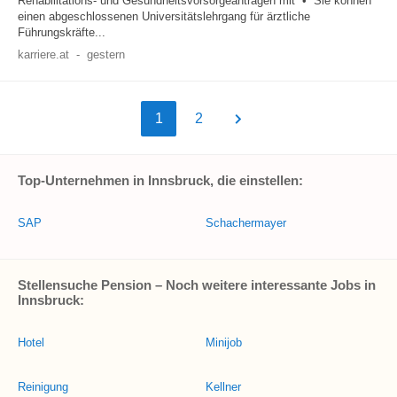
Rehabilitations- und Gesundheitsvorsorgeanträgen mit • Sie können
einen abgeschlossenen Universitätslehrgang für ärztliche
Führungskräfte...
karriere.at
-
gestern
1
2
Top-Unternehmen in Innsbruck, die einstellen:
SAP
Schachermayer
Stellensuche Pension – Noch weitere interessante Jobs in
Innsbruck:
Hotel
Minijob
Reinigung
Kellner