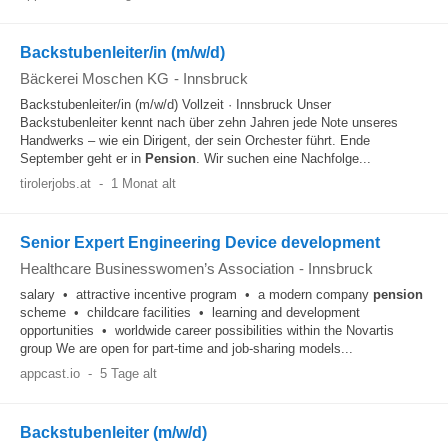
Backstubenleiter/in (m/w/d)
Bäckerei Moschen KG
-
Innsbruck
Backstubenleiter/in (m/w/d) Vollzeit · Innsbruck Unser
Backstubenleiter kennt nach über zehn Jahren jede Note unseres
Handwerks – wie ein Dirigent, der sein Orchester führt. Ende
September geht er in
Pension
. Wir suchen eine Nachfolge...
tirolerjobs.at
-
1 Monat alt
Senior Expert Engineering Device development
Healthcare Businesswomen’s Association
-
Innsbruck
salary • attractive incentive program • a modern company
pension
scheme • childcare facilities • learning and development
opportunities • worldwide career possibilities within the Novartis
group We are open for part-time and job-sharing models...
appcast.io
-
5 Tage alt
Backstubenleiter (m/w/d)