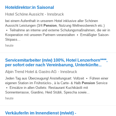
Hoteldirektor:in Saisonal
Hotel Schöne Aussicht
-
Innsbruck
bei einem Aufenthalt in unserem Hotel inklusive aller Schönen
Aussicht Leistungen (3/4
Pension
, Nutzung Wellnessbereich etc.)
• Teilnahme an interne und externe Schulungsmaßnahmen, die wir in
Kooperation mit unseren Partnern veranstalten • Ermäßigter Saison-
Skipass...
heute
Servicemitarbeiter (m/w) 100%, Hotel Lenzerhorn****,
per sofort oder nach Vereinbarung, Unterkünfte...
Alpin Trend Hotel & Gastro AG
-
Innsbruck
Jeden Tag aus Überzeugung! Anstellungsart: Vollzeit • Führen einer
eigenen Station im Frühstücks-, à la Carte- & Halb
Pension
Service
• Einsätze in allen Outlets: Restaurant Kuchikästli mit
Sonnenterrasse, Giardino, Heid Stübli, Spescha sowie...
heute
Verkäufer/in im Innendienst (m/w/d) -