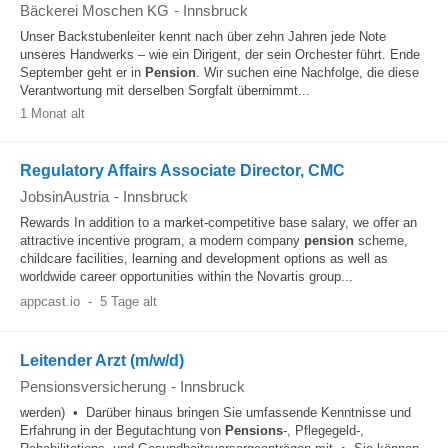
Bäckerei Moschen KG
-
Innsbruck
Unser Backstubenleiter kennt nach über zehn Jahren jede Note
unseres Handwerks – wie ein Dirigent, der sein Orchester führt. Ende
September geht er in
Pension
. Wir suchen eine Nachfolge, die diese
Verantwortung mit derselben Sorgfalt übernimmt...
1 Monat alt
Regulatory Affairs Associate Director, CMC
JobsinAustria
-
Innsbruck
Rewards In addition to a market‑competitive base salary, we offer an
attractive incentive program, a modern company
pension
scheme,
childcare facilities, learning and development options as well as
worldwide career opportunities within the Novartis group...
appcast.io
-
5 Tage alt
Leitender Arzt (m/w/d)
Pensionsversicherung
-
Innsbruck
werden) • Darüber hinaus bringen Sie umfassende Kenntnisse und
Erfahrung in der Begutachtung von
Pensions
-, Pflegegeld-,