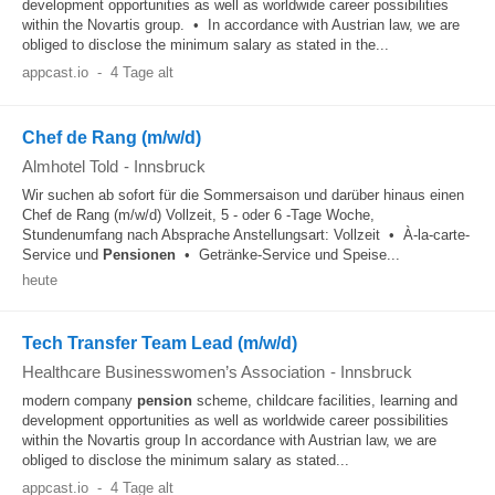
development opportunities as well as worldwide career possibilities
within the Novartis group. • In accordance with Austrian law, we are
obliged to disclose the minimum salary as stated in the...
appcast.io
-
4 Tage alt
Chef de Rang (m/w/d)
Almhotel Told
-
Innsbruck
Wir suchen ab sofort für die Sommersaison und darüber hinaus einen
Chef de Rang (m/w/d) Vollzeit, 5 - oder 6 -Tage Woche,
Stundenumfang nach Absprache Anstellungsart: Vollzeit • À-la-carte-
Service und
Pensionen
• Getränke-Service und Speise...
heute
Tech Transfer Team Lead (m/w/d)
Healthcare Businesswomen’s Association
-
Innsbruck
modern company
pension
scheme, childcare facilities, learning and
development opportunities as well as worldwide career possibilities
within the Novartis group In accordance with Austrian law, we are
obliged to disclose the minimum salary as stated...
appcast.io
-
4 Tage alt