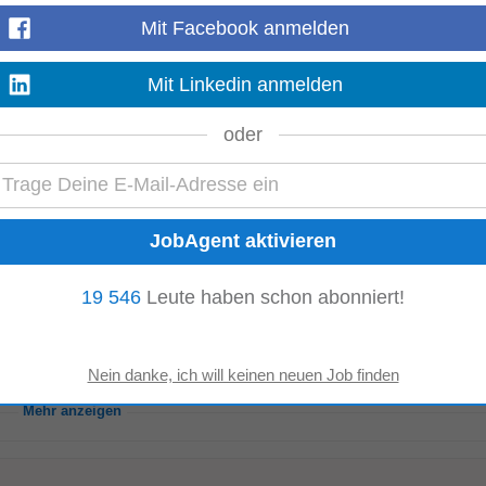
Mit Facebook anmelden
nzensammlung für die studentische Ausbildung in Biologie und Lehramt – qual
en Etikettierung dieser Pflanzen...
Mit Linkedin anmelden
Mehr anzeigen
oder
4 Tage alt
s-)technischen Abläufen in der Pflanzenanzucht, insbesondere im Bereich Be
es Fuhrparks • Winterdienst (Schneeräumung...
Mehr anzeigen
19 546
Leute haben schon abonniert!
-
1 Monat alt
 Freude am Umgang mit landwirtschaftlichen Maschinen • Genauigkeit und h
sein • Du sprichst fließend Deutsch...
Mehr anzeigen