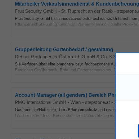
Mitarbeiter Verkaufsinnendienst & Kundenbetreuu
Fruit Security GmbH
-
St. Ruprecht an der Raab
-
stepstone.
Fruit Security GmbH, ein innovatives österreichisches Unternehmen p
Pflanzenschutz
und Ernteschutz. Wir erstellen individuelle Projekt
Gruppenleitung Gartenbedarf /-gestaltung
Dehner Gartencenter Österreich GmbH & Co. KG
-
Anif
-
kar
Sie verfügen über eine branchen- bzw. fachbezogene Ausbildung • S
Bereichen Großkeramik, Erde und Gartenaccessoires, Gartentechni
Account Manager (all genders) Bereich Pharma im B
PMC International GmbH
-
Wien
-
stepstone.at
-
2 Tage alt
Gastronomie/Hotellerie, Tier-/
Pflanzenschutz
und diverse produzieren
Ländern aktiv. Unser Kunde sucht zur Unterstützung im Geschäftsber