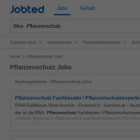
Jobted
Jobs
Gehalt
Was
Sortieren nach
Unternehmen
Personaldienstleister
Zeit
>
Home
Pflanzenschutz Jobs
Pflanzenschutz Jobs
Suchergebnisse - Pflanzenschutz Jobs
Pflanzenschutz Fachberater / Pflanzenschutzexperte
RWA Raiffeisen Ware Austria
-
Österreich
-
karriere.at
-
heut
das ist die RWA.
Pflanzenschutz
Fachberater / Pflanzenschutzexpert
etablierte Regionen in Oberösterreich und Niederösterreich. Der Fokus I