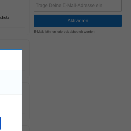
schutz,
E-Mails können jederzeit abbestellt werden.
se in den
t in 170
!