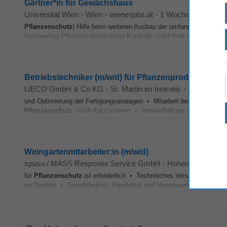
Gärtner*in für Gewächshaus
Universität Wien
-
Wien
-
wienerjobs.at
-
1 Woche alt
Pflanzenschutz
) Hilfe beim weiteren Ausbau der umfangreichen Pfla
hochwertige Pflanzen Verlässliche Kontrolle und Erhalt der vorhanden
Betriebstechniker (m/w/d) für Pflanzenproduktion
LIECO GmbH & Co KG
-
St. Martin im Innkreis
-
karriere.at
-
und Optimierung der Fertigungsanalagen • Mitarbeit bei (produktion
Pflanzenschutz
und Anbausysteme • Instandhaltung und Wartung d
Weingartenmitarbeiter:in (m/w/d)
spusu / MASS Response Service GmbH
-
Hohenruppersdorf
für
Pflanzenschutz
ist erforderlich • Technisches Verständnis und
an Qualität • Teamfähigkeit, Flexibilität und Verantwortungsbewusst