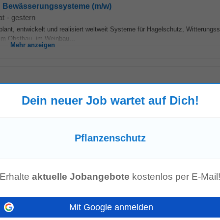
ng Bewässerungssysteme (m/w)
at
-
gestern
lant, entwickelt und realisiert weltweit Systeme für Hagelschutz, Witterungs
e im Obstbau, im Weinbau...
Mehr anzeigen
riere.at
-
4 Tage alt
Dein neuer Job wartet auf Dich!
ie überzeugen durch einschlägige Berufserfahrungen und Sortimentskenntnis
k,
Pflanzenschutz
, Sämereien...
Mehr anzeigen
Pflanzenschutz
2B Sales
de Industrien, darunter auch die Pharmaindustrie sowie viele weitere - und is
Erhalte
aktuelle Jobangebote
kostenlos per E-Mail
eich Life-Science/Pharma ab sofort...
Mehr anzeigen
Mit Google anmelden