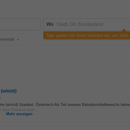
Wo
Tipp: geben Sie Ihren Standort ein, um Jobs
intensität
 (w/m/d)
e
e (w/m/d) Standort: Österreich Als Teil unseres Betriebsmittelbereichs betre
hrer Tätigkeit liegt...
Mehr anzeigen