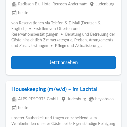
apartment
place
Radisson Blu Hotel Reussen Andermatt
Judenburg
event_available
heute
von Reservationen via Telefon & E-Mail (Deutsch &
Englisch) • Erstellen von Offerten und
Reservationsbestätigungen • Beratung und Betreuung der
Gäste hinsichtlich Zimmerkategorie, Preisen, Arrangements
und Zusatzleistungen •
Pflege
und Aktualisierung...
Jetzt ansehen
Housekeeping (m/w/d) – im Lachtal
apartment
place
language
ALPS RESORTS GmbH
Judenburg
heyjobs.co
event_available
heute
unserer Sauberkeit und tragen entscheidend zum
Wohlbefinden unserer Gäste bei:✨ Eigenständige Reinigung