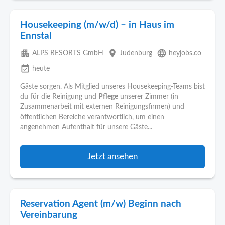
Housekeeping (m/w/d) – in Haus im
Ennstal
apartment
place
language
ALPS RESORTS GmbH
Judenburg
heyjobs.co
event_available
heute
Gäste sorgen. Als Mitglied unseres Housekeeping-Teams bist
du für die Reinigung und
Pflege
unserer Zimmer (in
Zusammenarbeit mit externen Reinigungsfirmen) und
öffentlichen Bereiche verantwortlich, um einen
angenehmen Aufenthalt für unsere Gäste...
Jetzt ansehen
Reservation Agent (m/w) Beginn nach
Vereinbarung