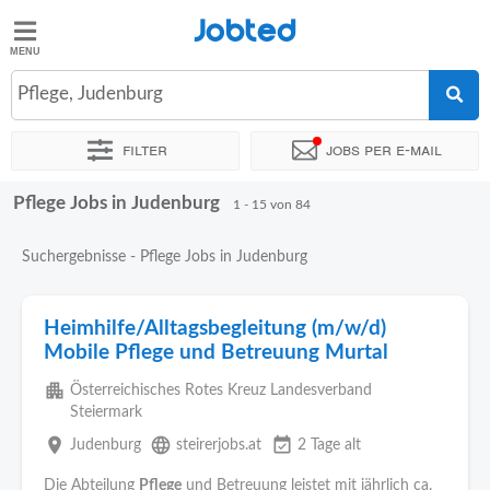
Jobted
Jobted
Jobs
Pflege, Judenburg
Filter
Jobs per e-mail
Gehalt
Pflege Jobs in Judenburg
Sortieren nach
Genauer Standort
Unternehmen
Personald
1 - 15 von 84
Suchergebnisse - Pflege Jobs in Judenburg
Heimhilfe/Alltagsbegleitung (m/w/d)
Mobile Pflege und Betreuung Murtal
apartment
Österreichisches Rotes Kreuz Landesverband
Steiermark
place
language
event_available
Judenburg
steirerjobs.at
2 Tage alt
Die Abteilung
Pflege
und Betreuung leistet mit jährlich ca.