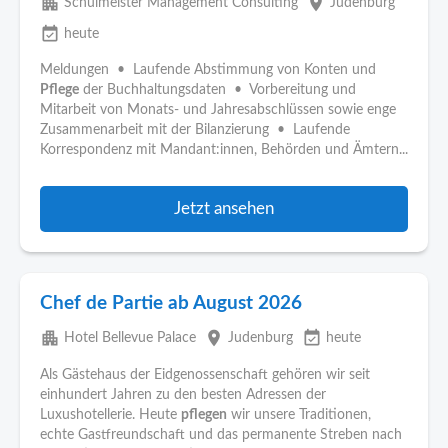
apartment
place
Schulmeister Management Consulting
Judenburg
event_available
heute
Meldungen • Laufende Abstimmung von Konten und
Pflege
der Buchhaltungsdaten • Vorbereitung und
Mitarbeit von Monats- und Jahresabschlüssen sowie enge
Zusammenarbeit mit der Bilanzierung • Laufende
Korrespondenz mit Mandant:innen, Behörden und Ämtern...
Jetzt ansehen
Chef de Partie ab August 2026
apartment
place
event_available
Hotel Bellevue Palace
Judenburg
heute
Als Gästehaus der Eidgenossenschaft gehören wir seit
einhundert Jahren zu den besten Adressen der
Luxushotellerie. Heute
pflegen
wir unsere Traditionen,
echte Gastfreundschaft und das permanente Streben nach