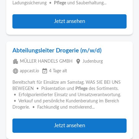
Ladungssicherung •
Pflege
und Sauberhaltung...
Jetzt ansehen
Abteilungsleiter Drogerie (m/w/d)
apartment
place
MÜLLER HANDELS GMBH
Judenburg
language
event_available
appcast.io
4 Tage alt
Bereitschaft für Einsätze am Samstag. WAS SIE BEI UNS
BEWEGEN • Präsentation und
Pflege
des Sortiments.
• Erfolgsorientierter Einsatz und Umsatzverantwortung.
• Verkauf und persönliche Kundenberatung im Bereich
Drogerie. • Fachkundig und motivierend...
Jetzt ansehen