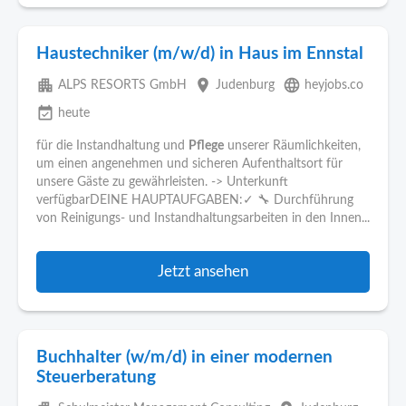
Haustechniker (m/w/d) in Haus im Ennstal
apartment
place
language
ALPS RESORTS GmbH
Judenburg
heyjobs.co
event_available
heute
für die Instandhaltung und
Pflege
unserer Räumlichkeiten,
um einen angenehmen und sicheren Aufenthaltsort für
unsere Gäste zu gewährleisten. -> Unterkunft
verfügbarDEINE HAUPTAUFGABEN:✓ 🔧 Durchführung
von Reinigungs- und Instandhaltungsarbeiten in den Innen...
Jetzt ansehen
Buchhalter (w/m/d) in einer modernen
Steuerberatung