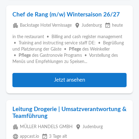
Chef de Rang (m/w) Wintersaison 26/27
apartment
place
event_available
Backstage Hotel Vernissage
Judenburg
heute
in the restaurant • Billing and cash register management
• Training and instructing service staff DE: • Begrüßung
und Platzierung der Gäste •
Pflege
des Weinkeller
•
Pflege
des Gastronovie Programs • Vorstellung des
Menüs und Empfehlungen zu Speisen...
Jetzt ansehen
Leitung Drogerie | Umsatzverantwortung &
Teamführung
apartment
place
MÜLLER HANDELS GMBH
Judenburg
language
event_available
appcast.io
3 Tage alt