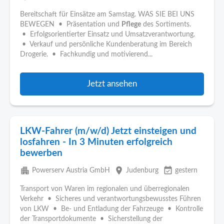
Bereitschaft für Einsätze am Samstag. WAS SIE BEI UNS
BEWEGEN • Präsentation und
Pflege
des Sortiments.
• Erfolgsorientierter Einsatz und Umsatzverantwortung.
• Verkauf und persönliche Kundenberatung im Bereich
Drogerie. • Fachkundig und motivierend...
Jetzt ansehen
LKW-Fahrer (m/w/d) Jetzt einsteigen und
losfahren - In 3 Minuten erfolgreich
bewerben
apartment
place
event_available
Powerserv Austria GmbH
Judenburg
gestern
Transport von Waren im regionalen und überregionalen
Verkehr • Sicheres und verantwortungsbewusstes Führen
von LKW • Be- und Entladung der Fahrzeuge • Kontrolle
der Transportdokumente • Sicherstellung der