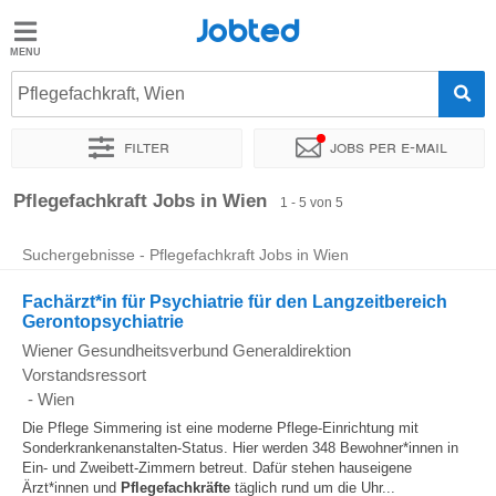
Jobted
Jobted
Jobs
Pflegefachkraft, Wien
Filter
Jobs per e-mail
Gehalt
Sortieren nach
Genauer Standort
Pflegefachkraft Jobs in Wien
1 - 5 von 5
Suchergebnisse - Pflegefachkraft Jobs in Wien
Fachärzt*in für Psychiatrie für den Langzeitbereich
Gerontopsychiatrie
Wiener Gesundheitsverbund Generaldirektion
Vorstandsressort
-
Wien
Die Pflege Simmering ist eine moderne Pflege-Einrichtung mit
Sonderkrankenanstalten-Status. Hier werden 348 Bewohner*innen in
Ein- und Zweibett-Zimmern betreut. Dafür stehen hauseigene
Ärzt*innen und
Pflegefachkräfte
täglich rund um die Uhr...