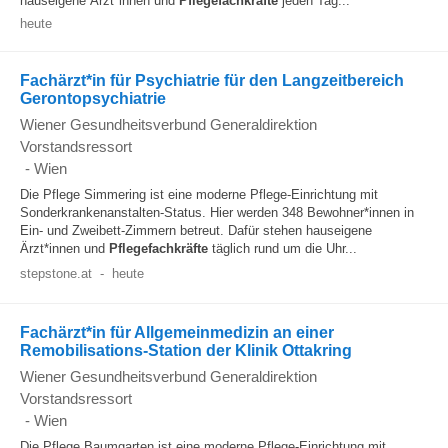
hauseigene Ärzt*innen und
Pflegefachkräfte
jeden Tag...
heute
Fachärzt*in für Psychiatrie für den Langzeitbereich
Gerontopsychiatrie
Wiener Gesundheitsverbund Generaldirektion
Vorstandsressort
-
Wien
Die Pflege Simmering ist eine moderne Pflege-Einrichtung mit
Sonderkrankenanstalten-Status. Hier werden 348 Bewohner*innen in
Ein- und Zweibett-Zimmern betreut. Dafür stehen hauseigene
Ärzt*innen und
Pflegefachkräfte
täglich rund um die Uhr...
stepstone.at
-
heute
Fachärzt*in für Allgemeinmedizin an einer
Remobilisations-Station der Klinik Ottakring
Wiener Gesundheitsverbund Generaldirektion
Vorstandsressort
-
Wien
Die Pflege Baumgarten ist eine moderne Pflege-Einrichtung mit