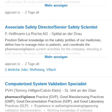
safe journey for every individual patient, everywhere...
Mehr anzeigen
appcast.io
-
2 Tage alt
Associate Safety Director/Senior Safety Scientist
F. Hoffmann-La Roche AG
-
Spittal an der Drau
Position Deliver knowledge on the safety profiles of our medicines,
define how to manage risks to patients, and coordinate the
pharmacovigilance
system activities for the company, ensuring a
safe journey for every individual patient, everywhere...
Mehr anzeigen
appcast.io
-
2 Tage alt
2 ähnliche Jobs: Wolfsberg, Villach
Computerized System Validation Specialist
PVH (Tommy Hilfiger/Calvin Klein)
-
St. Veit an der Glan
pharmacoVigilance
Practice (GVP), Good Manufacturing Practices
(GMP), Good Documentation Practices (GDP), and Good Laboratory
Practices (GLP). • Experience in authoring/reviewing/approving
validation documentation. • Working knowledge of software