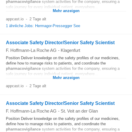
pharmacovigilance
system activities for the company, ensuring a
safe journey for every individual patient, everywhere...
Mehr anzeigen
appcast.io
-
2 Tage alt
1 ähnliche Jobs: Hermagor-Pressegger See
Associate Safety Director/Senior Safety Scientist
F. Hoffmann-La Roche AG
-
Klagenfurt
Position Deliver knowledge on the safety profiles of our medicines,
define how to manage risks to patients, and coordinate the
pharmacovigilance
system activities for the company, ensuring a
safe journey for every individual patient, everywhere...
Mehr anzeigen
appcast.io
-
2 Tage alt
Associate Safety Director/Senior Safety Scientist
F. Hoffmann-La Roche AG
-
St. Veit an der Glan
Position Deliver knowledge on the safety profiles of our medicines,
define how to manage risks to patients, and coordinate the
pharmacovigilance
system activities for the company, ensuring a