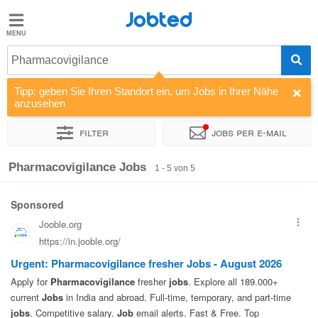
Jobted
Jobted
Jobs
Pharmacovigilance
Tipp: geben Sie Ihren Standort ein, um Jobs in Ihrer Nähe
Gehalt
anzusehen
Filter
Jobs per e-mail
Sortieren nach
Unternehmen
Pharmacovigilance Jobs
1 - 5 von 5