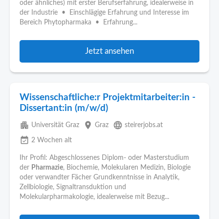
oder ähnliches) mit erster Berufserfahrung, idealerweise in
der Industrie • Einschlägige Erfahrung und Interesse im
Bereich Phytopharmaka • Erfahrung...
Jetzt ansehen
Wissenschaftliche:r Projektmitarbeiter:in -
Dissertant:in (m/w/d)
apartment
place
language
Universität Graz
Graz
steirerjobs.at
event_available
2 Wochen alt
Ihr Profil: Abgeschlossenes Diplom- oder Masterstudium
der
Pharmazie
, Biochemie, Molekularen Medizin, Biologie
oder verwandter Fächer Grundkenntnisse in Analytik,
Zellbiologie, Signaltransduktion und
Molekularpharmakologie, idealerweise mit Bezug...