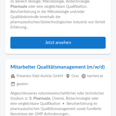
im Bereich Biologie, Mikrobiologie, Biotechnologie,
Pharmazie
oder eine vergleichbare Qualifikation.
Berufserfahrung in der Mikrobiologie und/oder
Qualitätskontrolle innerhalb der
pharmazeutischen/biotechnologischen Industrie von Vorteil
Erfahrung...
Jetzt ansehen
Mitarbeiter Qualitätsmanagement (m/w/d)
apartment
place
language
Fresenius Kabi Austria GmbH
Graz
karriere.at
event_available
gestern
Abgeschlossenes naturwissenschaftliches oder technisches
Studium (z. B.
Pharmazie
, Chemie, Biotechnologie) oder
eine vergleichbare Qualifikation • Berufserfahrung im
pharmazeutischen Qualitätsmanagement sowie fundierte
Kenntnisse der GMP-Anforderungen...