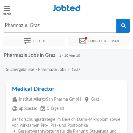
Jobted
Jobted
Jobs
Pharmazie, Graz
Filter
Jobs per e-mail
Gehalt
Pharmazie Jobs in Graz
Sortieren nach
Genauer Standort
Unternehmen
Zeitintens
1 - 10 von 10
Suchergebnisse - Pharmazie Jobs in Graz
Medical Director
apartment
place
Institut AllergoSan Pharma GmbH
Graz
language
event_available
appcast.io
5 Tage alt
der Forschungsstrategie im Bereich Darm-Mikrobiom sowie
von wirksamen Pro-, Prä- und Postbiotika
• Gesamtverantwortung für die Planung, Steuerung und