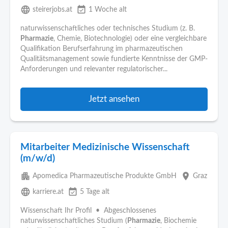
language
event_available
steirerjobs.at
1 Woche alt
naturwissenschaftliches oder technisches Studium (z. B.
Pharmazie
, Chemie, Biotechnologie) oder eine vergleichbare
Qualifikation Berufserfahrung im pharmazeutischen
Qualitätsmanagement sowie fundierte Kenntnisse der GMP-
Anforderungen und relevanter regulatorischer...
Jetzt ansehen
Mitarbeiter Medizinische Wissenschaft
(m/w/d)
apartment
place
Apomedica Pharmazeutische Produkte GmbH
Graz
language
event_available
karriere.at
5 Tage alt
Wissenschaft Ihr Profil • Abgeschlossenes
naturwissenschaftliches Studium (
Pharmazie
, Biochemie