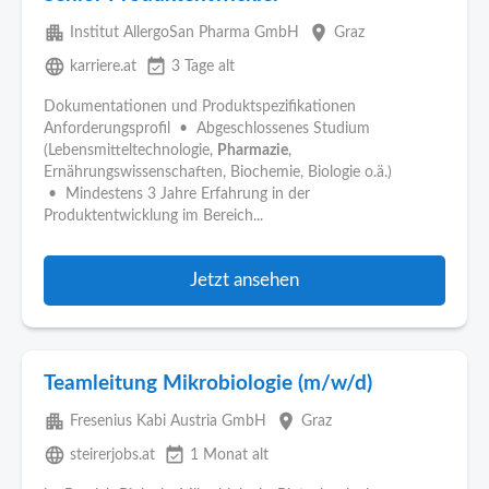
apartment
place
Institut AllergoSan Pharma GmbH
Graz
language
event_available
karriere.at
3 Tage alt
Dokumentationen und Produktspezifikationen
Anforderungsprofil • Abgeschlossenes Studium
(Lebensmitteltechnologie,
Pharmazie
,
Ernährungswissenschaften, Biochemie, Biologie o.ä.)
• Mindestens 3 Jahre Erfahrung in der
Produktentwicklung im Bereich...
Jetzt ansehen
Teamleitung Mikrobiologie (m/w/d)
apartment
place
Fresenius Kabi Austria GmbH
Graz
language
event_available
steirerjobs.at
1 Monat alt