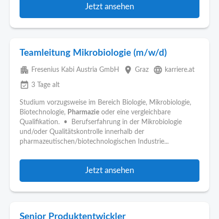
Jetzt ansehen
Teamleitung Mikrobiologie (m/w/d)
apartment
place
language
Fresenius Kabi Austria GmbH
Graz
karriere.at
event_available
3 Tage alt
Studium vorzugsweise im Bereich Biologie, Mikrobiologie,
Biotechnologie,
Pharmazie
oder eine vergleichbare
Qualifikation. • Berufserfahrung in der Mikrobiologie
und/oder Qualitätskontrolle innerhalb der
pharmazeutischen/biotechnologischen Industrie...
Jetzt ansehen
Senior Produktentwickler