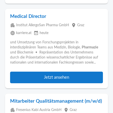
Medical Director
apartment
place
Institut AllergoSan Pharma GmbH
Graz
language
event_available
karriere.at
heute
und Umsetzung von Forschungsprojekten in
interdisziplinären Teams aus Medizin, Biologie,
Pharmazie
und Biochemie • Repräsentation des Unternehmens
durch die Präsentation wissenschaftlicher Ergebnisse auf
nationalen und internationalen Fachkongressen sowie...
Jetzt ansehen
Mitarbeiter Qualitätsmanagement (m/w/d)
apartment
place
Fresenius Kabi Austria GmbH
Graz