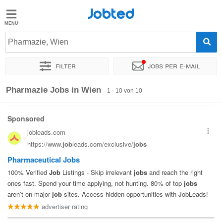
Jobted
Jobted
Jobs
Pharmazie, Wien
Filter
Jobs per e-mail
Gehalt
Sortieren nach
Genauer Standort
Unternehmen
Personald
Pharmazie Jobs in Wien
1 - 10 von 10