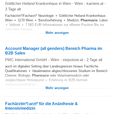
Göttlicher Heiland Krankenhaus in Wien
-
Wien
-
karriere.at
-
3 Tage alt
Fachärztin*/Facharzt* Neurologie • Göttlicher Heiland Krankenhaus
Wien • 1170 Wien • Berufserfahrung • Medizin,
Pharmazie
, Labor
• Vollzeit • 7.582 EUR Informationen zur offenen Position Bis ins
hohe Alter bestens...
Mehr anzeigen
Account Manager (all genders) Bereich Pharma im
B2B Sales
PMC International GmbH
-
Wien
-
stepstone.at
-
2 Tage alt
auch im digitalen Setting über Landesgrenzen hinaus Fachliche
Qualifikationen • Idealerweise abgeschlossenes Studium im Bereich
Chemie, Biologie,
Pharmazie
oder Veterinärmedizin oder
vergleichbarer Hintergrund • Erfahrung im B2B-Vertrieb
erklärungsbedürftiger...
Mehr anzeigen
Fachärztin*/-arzt* für die Anästhesie &
Intensivmedizin