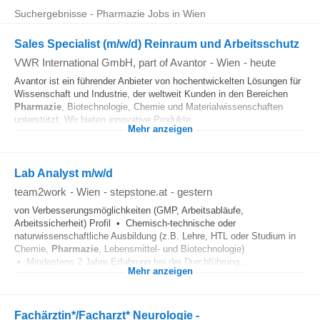
Suchergebnisse - Pharmazie Jobs in Wien
Sales Specialist (m/w/d) Reinraum und Arbeitsschutz
VWR International GmbH, part of Avantor
-
Wien
-
heute
Avantor ist ein führender Anbieter von hochentwickelten Lösungen für
Wissenschaft und Industrie, der weltweit Kunden in den Bereichen
Pharmazie
, Biotechnologie, Chemie und Materialwissenschaften
unterstützt. Wir bieten innovative Produkte...
Mehr anzeigen
Lab Analyst m/w/d
team2work
-
Wien
-
stepstone.at
-
gestern
von Verbesserungsmöglichkeiten (GMP, Arbeitsabläufe,
Arbeitssicherheit) Profil • Chemisch-technische oder
naturwissenschaftliche Ausbildung (z.B. Lehre, HTL oder Studium in
Chemie,
Pharmazie
, Lebensmittel- und Biotechnologie)
• Mindestens 2 Jahre Erfahrung bei der Durchführung...
Mehr anzeigen
Fachärztin*/Facharzt* Neurologie -