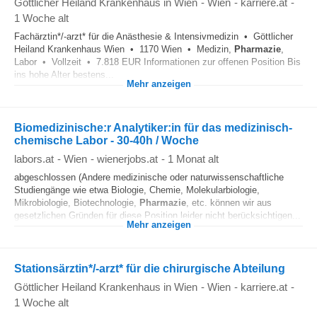
Göttlicher Heiland Krankenhaus in Wien
-
Wien
-
karriere.at
-
1 Woche alt
Fachärztin*/-arzt* für die Anästhesie & Intensivmedizin • Göttlicher
Heiland Krankenhaus Wien • 1170 Wien • Medizin,
Pharmazie
,
Labor • Vollzeit • 7.818 EUR Informationen zur offenen Position Bis
ins hohe Alter bestens...
Mehr anzeigen
Biomedizinische:r Analytiker:in für das medizinisch-
chemische Labor - 30-40h / Woche
labors.at
-
Wien
-
wienerjobs.at
-
1 Monat alt
abgeschlossen (Andere medizinische oder naturwissenschaftliche
Studiengänge wie etwa Biologie, Chemie, Molekularbiologie,
Mikrobiologie, Biotechnologie,
Pharmazie
, etc. können wir aus
gesetzlichen Gründen für diese Position leider nicht berücksichtigen...
Mehr anzeigen
Stationsärztin*/-arzt* für die chirurgische Abteilung
Göttlicher Heiland Krankenhaus in Wien
-
Wien
-
karriere.at
-
1 Woche alt