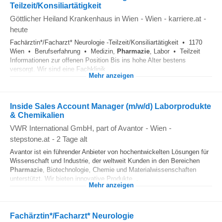
Teilzeit/Konsiliartätigkeit
Göttlicher Heiland Krankenhaus in Wien
-
Wien
-
karriere.at
-
heute
Fachärztin*/Facharzt* Neurologie -Teilzeit/Konsiliartätigkeit • 1170
Wien • Berufserfahrung • Medizin,
Pharmazie
, Labor • Teilzeit
Informationen zur offenen Position Bis ins hohe Alter bestens
versorgt. Wir sind eine Fachklinik...
Mehr anzeigen
Inside Sales Account Manager (m/w/d) Laborprodukte
& Chemikalien
VWR International GmbH, part of Avantor
-
Wien
-
stepstone.at
-
2 Tage alt
Avantor ist ein führender Anbieter von hochentwickelten Lösungen für
Wissenschaft und Industrie, der weltweit Kunden in den Bereichen
Pharmazie
, Biotechnologie, Chemie und Materialwissenschaften
unterstützt. Wir bieten innovative Produkte...
Mehr anzeigen
Fachärztin*/Facharzt* Neurologie