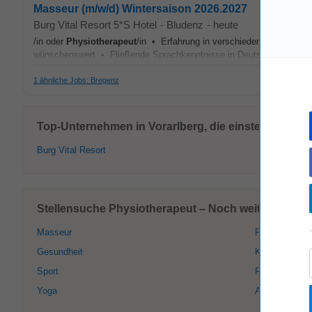
Masseur (m/w/d) Wintersaison 2026.2027
Burg Vital Resort 5*S Hotel
-
Bludenz
-
heute
/in oder
Physiotherapeut
/in • Erfahrung in verschiedenen Behandlu
wünschenswert • Fließende Sprachkenntnisse in Deutsch und Englisc
1 ähnliche Jobs: Bregenz
Top-Unternehmen in Vorarlberg, die einstellen:
Burg Vital Resort
Stellensuche Physiotherapeut – Noch weitere intere
Masseur
Pilates
Gesundheit
Krankenpflege
Sport
Reha
Yoga
Arzt