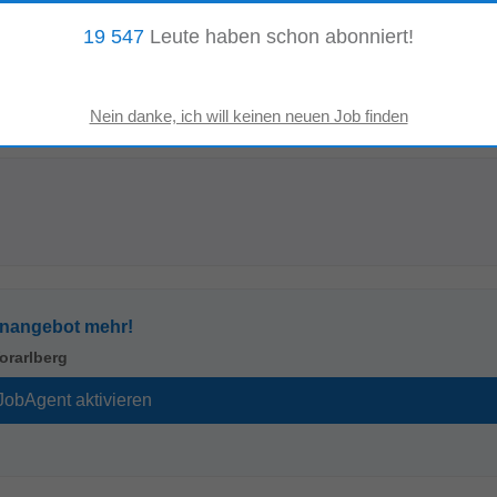
19 547
Leute haben schon abonniert!
lenangebote:
otherapie
enangebot mehr!
orarlberg