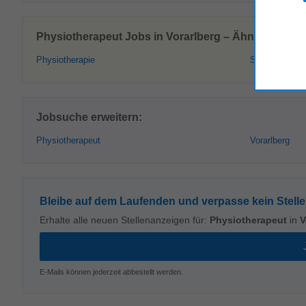
Physiotherapeut Jobs in Vorarlberg – Ähnliche Stel
Physiotherapie
Studium Physi
Jobsuche erweitern:
Physiotherapeut
Vorarlberg
Bleibe auf dem Laufenden und verpasse kein Stell
Erhalte alle neuen Stellenanzeigen für:
Physiotherapeut
in
V
E-Mails können jederzeit abbestellt werden.