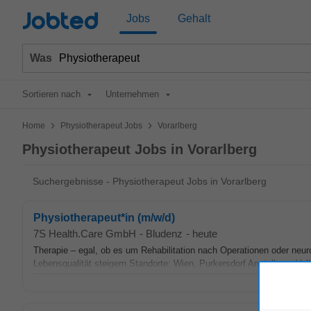
Jobted
Jobs
Gehalt
Was
Sortieren nach
Unternehmen
>
>
Home
Physiotherapeut Jobs
Vorarlberg
Physiotherapeut Jobs in Vorarlberg
Suchergebnisse - Physiotherapeut Jobs in Vorarlberg
Physiotherapeut*in (m/w/d)
7S Health.Care GmbH
-
Bludenz
-
heute
Therapie – egal, ob es um Rehabilitation nach Operationen oder neu
Lebensqualität steigern Standorte: Wien, Purkersdorf Anstellung: Voll-