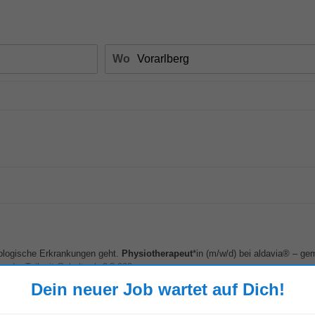
Wo
rologische Erkrankungen geht.
Physiotherapeut
*in (m/w/d) bei aldavia® – g
 oder Teilzeit Gehalt: ab € 3.000...
Mehr anzeigen
Dein neuer Job wartet auf Dich!