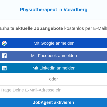
Physiotherapeut
in
Vorarlberg
ngstechniken • Berufserfahrung in derselben Position in vergleichbaren Hote
h, weitere Fremdsprachen von Vorteil • Freundliche & positive...
Mehr anzeigen
Erhalte
aktuelle Jobangebote
kostenlos per E-Mail
Mit Google anmelden
Mit Facebook anmelden
Mit Linkedin anmelden
ssante Jobs in Vorarlberg:
oder
Neurologie
r
Orthopädie
Geriatrie