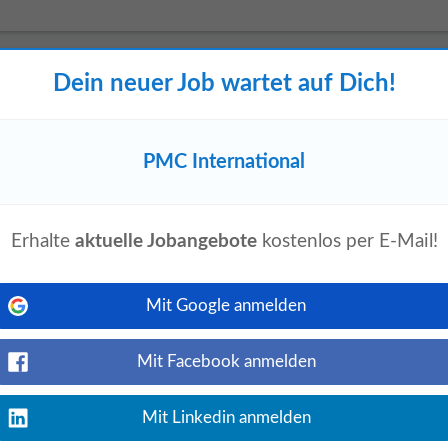
u (all genders)
Dein neuer Job wartet auf Dich!
Jetzt ansehen
llzeit 40 Stunden | südlich von Wien
PMC International
du industrielle Wärme nachhaltig und
Erhalte
aktuelle Jobangebote
kostenlos per E-Mail!
eute
Mit Google anmelden
Jetzt ansehen
atechnik, familiengeführt, mit mehreren
en ist man seit vielen Jahren erfolgreich
Mit Facebook anmelden
Mit Linkedin anmelden