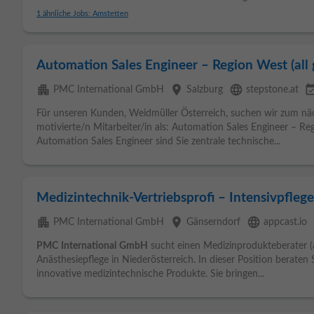
1 ähnliche Jobs: Amstetten
Automation Sales Engineer – Region West (all 
apartment
place
language
event_avai
PMC International GmbH
Salzburg
stepstone.at
Für unseren Kunden, Weidmüller Österreich, suchen wir zum nä
motivierte/n Mitarbeiter/in als: Automation Sales Engineer – R
Automation Sales Engineer sind Sie zentrale technische...
Medizintechnik-Vertriebsprofi – Intensivpfleg
apartment
place
language
e
PMC International GmbH
Gänserndorf
appcast.io
PMC
International
GmbH
sucht einen Medizinprodukteberater (al
Anästhesiepflege in Niederösterreich. In dieser Position berate
innovative medizintechnische Produkte. Sie bringen...