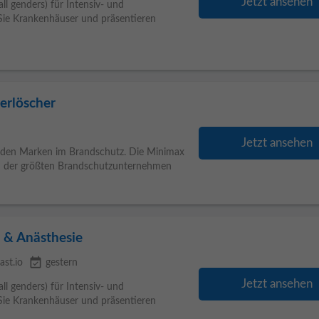
Jetzt ansehen
l genders) für Intensiv- und
n Sie Krankenhäuser und präsentieren
uerlöscher
Jetzt ansehen
enden Marken im Brandschutz. Die Minimax
em der größten Brandschutzunternehmen
e & Anästhesie
event_available
ast.io
gestern
Jetzt ansehen
l genders) für Intensiv- und
n Sie Krankenhäuser und präsentieren