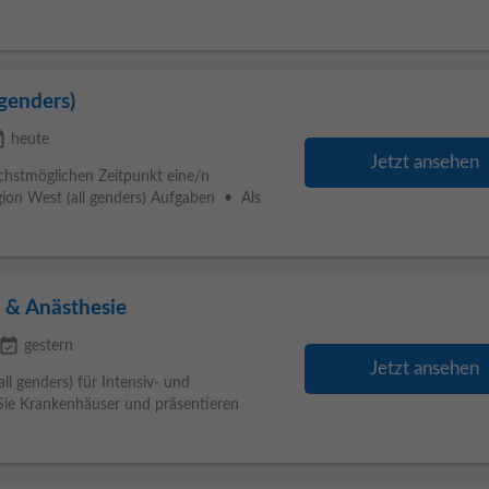
genders)
lable
heute
Jetzt ansehen
chstmöglichen Zeitpunkt eine/n
egion West (all genders) Aufgaben • Als
e & Anästhesie
vent_available
gestern
Jetzt ansehen
l genders) für Intensiv- und
n Sie Krankenhäuser und präsentieren