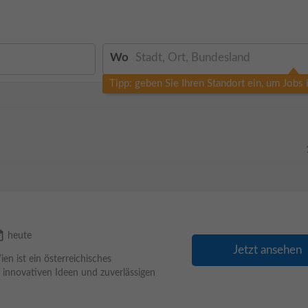
Wo
Tipp: geben Sie Ihren Standort ein, um Jobs
ilable
heute
Jetzt ansehen
 ist ein österreichisches
innovativen Ideen und zuverlässigen