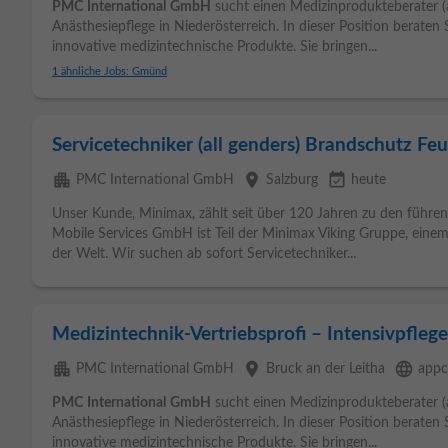
PMC
International
GmbH
sucht einen Medizinprodukteberater (al
Anästhesiepflege in Niederösterreich. In dieser Position berate
innovative medizintechnische Produkte. Sie bringen...
1 ähnliche Jobs: Gmünd
Servicetechniker (all genders) Brandschutz Fe
apartment
place
event_available
PMC International GmbH
Salzburg
heute
Unser Kunde, Minimax, zählt seit über 120 Jahren zu den führ
Mobile Services GmbH ist Teil der Minimax Viking Gruppe, ein
der Welt. Wir suchen ab sofort Servicetechniker...
Medizintechnik-Vertriebsprofi – Intensivpfleg
apartment
place
language
PMC International GmbH
Bruck an der Leitha
appc
PMC
International
GmbH
sucht einen Medizinprodukteberater (al
Anästhesiepflege in Niederösterreich. In dieser Position berate
innovative medizintechnische Produkte. Sie bringen...