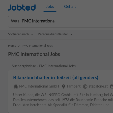
Jobted
Jobs
Gehalt
Was
Sortieren nach
Personaldienstleister
>
Home
PMC International Jobs
PMC International Jobs
Suchergebnisse - PMC International Jobs
Bilanzbuchhalter in Teilzeit (all genders)
apartment
place
language
event_ava
PMC International GmbH
Himberg
stepstone.at
Unser Kunde, die WS INSEBO GmbH, mit Sitz in Himberg bei Wien
Familienunternehmen, das seit 1973 die Bauchemie-Branche mit 
Produkten bereichert. Als Spezialist für Dämmen, Dichten und...