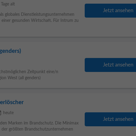
 Tage alt
Jetzt ansehen
ls globales Dienstleistungsunternehmen
u einer gesunden Wirtschaft. Für Intrum zu
genders)
Jetzt ansehen
chstmöglichen Zeitpunkt eine/n
ion West (all genders)
uerlöscher
lable
heute
Jetzt ansehen
enden Marken im Brandschutz. Die Minimax
em der größten Brandschutzunternehmen