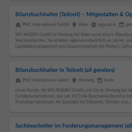
Bilanzbuchhalter (Teilzeit) – Mitgestalten & O
apartment
place
language
event_available
PMC International GmbH
Wien
appcast.io
ges
WS INSEBO GmbH in Himberg bei Wien sucht eine/n Bilanzbuchhalt
Wochenstunden. Sie arbeiten eigenverantwortlich an Jahres- u
Liquiditätsmanagement und Zusammenarbeit mit Prüfern. Geforde
Bilanzbuchhalter in Teilzeit (all genders)
apartment
place
event_available
PMC International GmbH
Himberg
heute
Unser Kunde, die WS INSEBO GmbH, mit Sitz in Himberg bei Wien
Familienunternehmen, das seit 1973 die Bauchemie-Branche mit 
Produkten bereichert. Als Spezialist für Dämmen, Dichten und...
Sachbearbeiter im Forderungsmanagement (all g