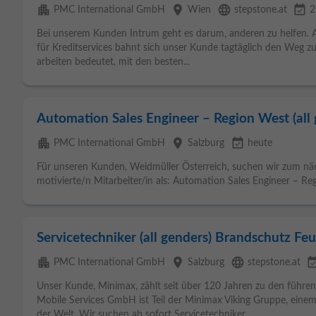
apartment
place
language
event_available
PMC International GmbH
Wien
stepstone.at
2
Bei unserem Kunden Intrum geht es darum, anderen zu helfen. A
für Kreditservices bahnt sich unser Kunde tagtäglich den Weg z
arbeiten bedeutet, mit den besten...
Automation Sales Engineer – Region West (all 
apartment
place
event_available
PMC International GmbH
Salzburg
heute
Für unseren Kunden, Weidmüller Österreich, suchen wir zum nä
motivierte/n Mitarbeiter/in als: Automation Sales Engineer – Reg
Servicetechniker (all genders) Brandschutz Fe
apartment
place
language
event_avai
PMC International GmbH
Salzburg
stepstone.at
Unser Kunde, Minimax, zählt seit über 120 Jahren zu den führ
Mobile Services GmbH ist Teil der Minimax Viking Gruppe, ein
der Welt. Wir suchen ab sofort Servicetechniker...