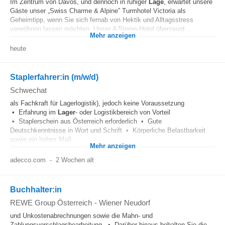
Im Zentrum von Davos, und dennoch in ruhiger
Lage
, erwartet unsere
Gäste unser „Swiss Charme & Alpine” Turmhotel Victoria als
Geheimtipp, wenn Sie sich fernab von Hektik und Alltagsstress
verwöhnen lassen möchten. Unser 4-Sterne-Hotel überzeugt...
Mehr anzeigen
heute
Staplerfahrer:in (m/w/d)
Schwechat
als Fachkraft für Lagerlogistik), jedoch keine Voraussetzung
• Erfahrung im
Lager
- oder Logistikbereich von Vorteil
• Staplerschein aus Österreich erforderlich • Gute
Deutschkenntnisse in Wort und Schrift • Körperliche Belastbarkeit
sowie ein hohes Maß...
Mehr anzeigen
adecco.com
-
2 Wochen alt
Buchhalter:in
REWE Group Österreich
-
Wiener Neudorf
und Unkostenabrechnungen sowie die Mahn- und
Zahlungsvorschlagsbearbeitung. • Darüber hinaus behalten Sie die