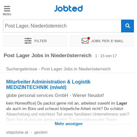
Jobted
Jobted
Jobs
Post Lager, Niederösterreich
Filter
Jobs per e-mail
Gehalt
Sortieren nach
Unternehmen
Personaldienstleister
Zeitin
Post Lager Jobs in Niederösterreich
1 - 15 von 17
Suchergebnisse - Post Lager Jobs in Niederösterreich
Mitarbeiter Administration & Logistik
MEDIZINTECHNIK (m/w/d)
globe personal services GmbH
-
Wiener Neudorf
kein Homeoffice) Du packst gerne mit an, arbeitest sowohl im
Lager
als auch im Büro und scheust körperliche Arbeit nicht? Du schätzt
Abwechslung und möchtest Teil eines familiären Unternehmens sein?
Dann bist du bei uns genau richtig! Zur Verstärkung des Teams...
Mehr anzeigen
stepstone.at
-
gestern