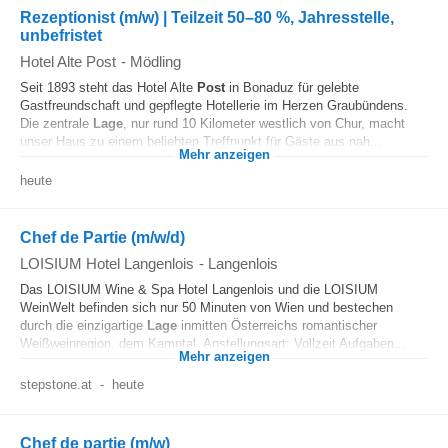
Rezeptionist (m/w) | Teilzeit 50–80 %, Jahresstelle,
unbefristet
Hotel Alte Post
-
Mödling
Seit 1893 steht das Hotel Alte
Post
in Bonaduz für gelebte
Gastfreundschaft und gepflegte Hotellerie im Herzen Graubündens.
Die zentrale
Lage
, nur rund 10 Kilometer westlich von Chur, macht
unser Haus zu einem beliebten Treffpunkt für Gäste aus nah...
Mehr anzeigen
heute
Chef de Partie (m/w/d)
LOISIUM Hotel Langenlois
-
Langenlois
Das LOISIUM Wine & Spa Hotel Langenlois und die LOISIUM
WeinWelt befinden sich nur 50 Minuten von Wien und bestechen
durch die einzigartige
Lage
inmitten Österreichs romantischer
Weißweinregion, dem Kamptal. Anstellungsart: Vollzeit Aufgaben...
Mehr anzeigen
stepstone.at
-
heute
Chef de partie (m/w)