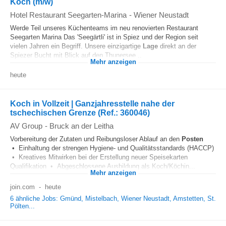
Koch (m/w)
Hotel Restaurant Seegarten-Marina
-
Wiener Neustadt
Werde Teil unseres Küchenteams im neu renovierten Restaurant
Seegarten Marina Das 'Seegärtli' ist in Spiez und der Region seit
vielen Jahren ein Begriff. Unsere einzigartige
Lage
direkt an der
Spiezer Bucht mit Blick auf den Thunersee...
Mehr anzeigen
heute
Koch in Vollzeit | Ganzjahresstelle nahe der
tschechischen Grenze (Ref.: 360046)
AV Group
-
Bruck an der Leitha
Vorbereitung der Zutaten und Reibungsloser Ablauf an den
Posten
• Einhaltung der strengen Hygiene- und Qualitätsstandards (HACCP)
• Kreatives Mitwirken bei der Erstellung neuer Speisekarten
Qualifikation • Abgeschlossene Ausbildung als Koch/Köchin...
Mehr anzeigen
join.com
-
heute
6 ähnliche Jobs: Gmünd, Mistelbach, Wiener Neustadt, Amstetten, St.
Pölten...