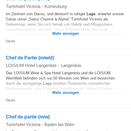
Turmhotel Victoria
-
Korneuburg
Im Zentrum von Davos, und dennoch in ruhiger
Lage
, erwartet unsere
Gäste unser „Swiss Charme & Alpine” Turmhotel Victoria als
Geheimtipp, wenn Sie sich fernab von Hektik und Alltagsstress
verwöhnen lassen möchten. Unser 4-Sterne-Hotel überzeugt...
Mehr anzeigen
heute
Chef de Partie (m/w/d)
LOISIUM Hotel Langenlois
-
Langenlois
Das LOISIUM Wine & Spa Hotel Langenlois und die LOISIUM
WeinWelt befinden sich nur 50 Minuten von Wien und bestechen
durch die einzigartige
Lage
inmitten Österreichs romantischer
Weißweinregion, dem Kamptal. Anstellungsart: Vollzeit Klicken...
Mehr anzeigen
heute
Chef de partie (m/w)
Turmhotel Victoria
-
Baden bei Wien