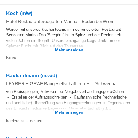
Koch (m/w)
Hotel Restaurant Seegarten-Marina
-
Baden bei Wien
Werde Teil unseres Küchenteams im neu renovierten Restaurant
Seegarten Marina Das 'Seegärtli' ist in Spiez und der Region seit
vielen Jahren ein Begriff. Unsere einzigartige
Lage
direkt an der
Spiezer Bucht mit Blick auf den Thunersee...
Mehr anzeigen
heute
Baukaufmann (m/w/d)
LEYRER + GRAF Baugesellschaft m.b.H.
-
Schwechat
von Preisspiegeln, Mitwirken bei Vergabeverhandlungsgesprächen
• Erstellen der Auftragsschreiben • Kaufmännische (rechnerische
und sachliche) Überprüfung von Eingangsrechnungen • Organisation
des Einkaufs inklusive
Lager
- und Materialwirtschaft (z.B...
Mehr anzeigen
karriere.at
-
gestern