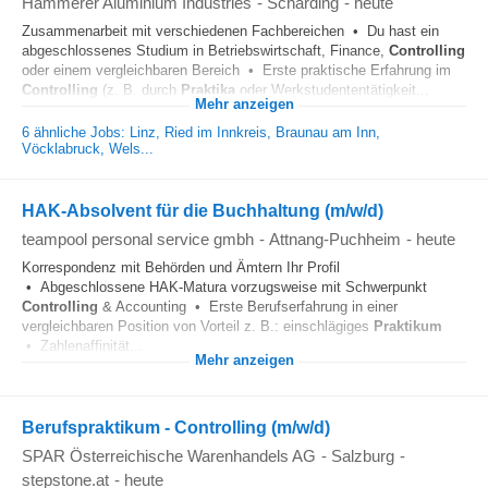
Hammerer Aluminium Industries
-
Schärding
-
heute
Zusammenarbeit mit verschiedenen Fachbereichen • Du hast ein
abgeschlossenes Studium in Betriebswirtschaft, Finance,
Controlling
oder einem vergleichbaren Bereich • Erste praktische Erfahrung im
Controlling
(z. B. durch
Praktika
oder Werkstudententätigkeit...
Mehr anzeigen
6 ähnliche Jobs: Linz, Ried im Innkreis, Braunau am Inn,
Vöcklabruck, Wels...
HAK-Absolvent für die Buchhaltung (m/w/d)
teampool personal service gmbh
-
Attnang-Puchheim
-
heute
Korrespondenz mit Behörden und Ämtern Ihr Profil
• Abgeschlossene HAK-Matura vorzugsweise mit Schwerpunkt
Controlling
& Accounting • Erste Berufserfahrung in einer
vergleichbaren Position von Vorteil z. B.: einschlägiges
Praktikum
• Zahlenaffinität...
Mehr anzeigen
Berufspraktikum - Controlling (m/w/d)
SPAR Österreichische Warenhandels AG
-
Salzburg
-
stepstone.at
-
heute