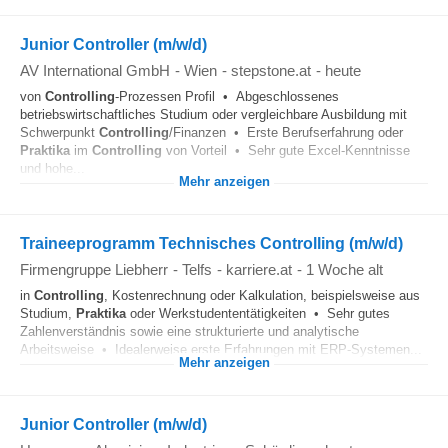
Junior Controller (m/w/d)
AV International GmbH
-
Wien
-
stepstone.at
-
heute
von
Controlling
-Prozessen Profil • Abgeschlossenes
betriebswirtschaftliches Studium oder vergleichbare Ausbildung mit
Schwerpunkt
Controlling
/Finanzen • Erste Berufserfahrung oder
Praktika
im
Controlling
von Vorteil • Sehr gute Excel-Kenntnisse
und hohe...
Mehr anzeigen
Traineeprogramm Technisches Controlling (m/w/d)
Firmengruppe Liebherr
-
Telfs
-
karriere.at
-
1 Woche alt
in
Controlling
, Kostenrechnung oder Kalkulation, beispielsweise aus
Studium,
Praktika
oder Werkstudententätigkeiten • Sehr gutes
Zahlenverständnis sowie eine strukturierte und analytische
Arbeitsweise • Idealerweise erste Erfahrungen mit ERP-Systemen...
Mehr anzeigen
Junior Controller (m/w/d)