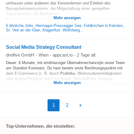
umfassen unter anderem das Kennenlernen und Erleben des
Bezugsbetreuersystems, die Mitgestaltung eines geregelten
Tagesablaufes, die Begleitung...
Mehr anzeigen
6 ähnliche Jobs: Hermagor-Pressegger See, Feldkirchen in Kärnten,
St. Veit an der Glan, Klagenfurt, Wolfsberg...
Social Media Strategy Consultant
dreifive GmbH
-
Wien
-
appcast.io
-
2 Tage alt
Dauer: 6 Monate, mit erstklassiger Übernahmechance)in unser Team
am Standort Konstanz. Du hast bereits erste Berührungspunkte mit
dem E-Commerce (z. B. durch
Praktika
, Werkstudententätigkeiten
oder eigene Projekte) und Lust darauf, Web-Auftritte, Amazon...
Mehr anzeigen
1
2
Top-Unternehmen, die einstellen: