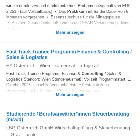
wir ein attraktives und marktkonformes Bruttomonatsgehalt von EUR
2.251,- (auf Vollzeitbasis) • Das
Praktikum
ist für die Dauer von 6
Monaten vorgesehen • Essenszuschuss für die Mittagspause
• Positive Gesundheitsmaßnahmen und SPAR-Versicherungsdienst
• Gilt...
Mehr anzeigen
Fast Track Trainee Programm Finance & Controlling /
Sales & Logistics
EY Österreich
-
Wien
-
karriere.at
-
5 Tage alt
Fast Track Trainee Programm Finance &
Controlling
/ Sales &
Logistics Standort: Wien Stundenausmaß: Vollzeit Programmstart: 1.
Oktober 2026 - anschließend unbefristete Festanstellung
Bewerbungsfrist: 14. Juni 2026 1. Interviewphase...
Mehr anzeigen
Studierende / Berufsanwärter*innen Steuerberatung
(m/w/d)
LBG Österreich GmbH Wirtschaftsprüfung & Steuerberatung
-
Graz
-
heute