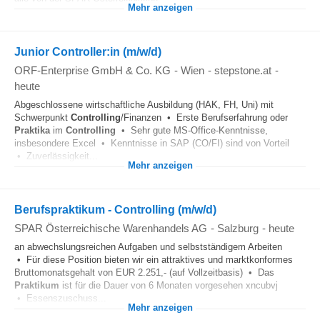
Mehr anzeigen
Junior Controller:in (m/w/d)
ORF-Enterprise GmbH & Co. KG
-
Wien
-
stepstone.at
-
heute
Abgeschlossene wirtschaftliche Ausbildung (HAK, FH, Uni) mit
Schwerpunkt
Controlling
/Finanzen • Erste Berufserfahrung oder
Praktika
im
Controlling
• Sehr gute MS-Office-Kenntnisse,
insbesondere Excel • Kenntnisse in SAP (CO/FI) sind von Vorteil
• Zuverlässigkeit...
Mehr anzeigen
Berufspraktikum - Controlling (m/w/d)
SPAR Österreichische Warenhandels AG
-
Salzburg
-
heute
an abwechslungsreichen Aufgaben und selbstständigem Arbeiten
• Für diese Position bieten wir ein attraktives und marktkonformes
Bruttomonatsgehalt von EUR 2.251,- (auf Vollzeitbasis) • Das
Praktikum
ist für die Dauer von 6 Monaten vorgesehen xncubvj
• Essenszuschuss...
Mehr anzeigen