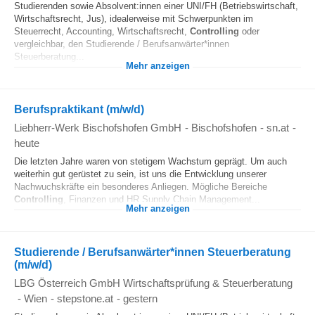
Studierenden sowie Absolvent:innen einer UNI/FH (Betriebswirtschaft,
Wirtschaftsrecht, Jus), idealerweise mit Schwerpunkten im
Steuerrecht, Accounting, Wirtschaftsrecht,
Controlling
oder
vergleichbar, den Studierende / Berufsanwärter*innen
Steuerberatung...
Mehr anzeigen
Berufspraktikant (m/w/d)
Liebherr-Werk Bischofshofen GmbH
-
Bischofshofen
-
sn.at
-
heute
Die letzten Jahre waren von stetigem Wachstum geprägt. Um auch
weiterhin gut gerüstet zu sein, ist uns die Entwicklung unserer
Nachwuchskräfte ein besonderes Anliegen. Mögliche Bereiche
Controlling
, Finanzen und HR Supply Chain Management...
Mehr anzeigen
Studierende / Berufsanwärter*innen Steuerberatung
(m/w/d)
LBG Österreich GmbH Wirtschaftsprüfung & Steuerberatung
-
Wien
-
stepstone.at
-
gestern