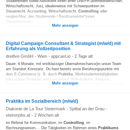
Studierenden sowie Absolvent:innen einer UNI/FH (Betriebswirtschaft,
Wirtschaftsrecht, Jus), idealerweise mit Schwerpunkten im
Steuerrecht, Accounting, Wirtschaftsrecht,
Controlling
oder
vergleichbar, den Studierende / Berufsanwärter*innen
Steuerberatung...
Mehr anzeigen
Digital Campaign Consultant & Strategist (m/w/d) mit
Erfahrung als Vollzeitposition
dreifive GmbH
-
Wien
-
appcast.io
-
2 Tage alt
Dauer: 6 Monate, mit erstklassiger Übernahmechance)in unser Team
am Standort Konstanz. Du hast bereits erste Berührungspunkte mit
dem E-Commerce (z. B. durch
Praktika
, Werkstudententätigkeiten
oder eigene Projekte) und Lust darauf, Web-Auftritte, Amazon...
Mehr anzeigen
Praktika im Sozialbereich (m/w/d)
Diakonie de La Tour Steiermark
-
Spittal an der Drau
-
steirerjobs.at
-
2 Wochen alt
im Referat für Kommunikation, im
Controlling
, im
Rechnungswesen,... Die Tätigkeiten im Rahmen eines
Praktikums