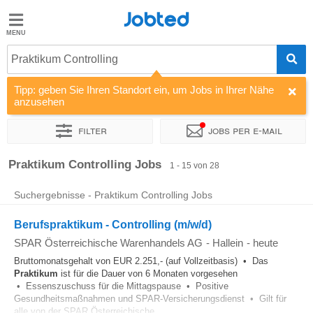
Jobted
Jobted
Jobs
Praktikum Controlling
Tipp: geben Sie Ihren Standort ein, um Jobs in Ihrer Nähe
Gehalt
anzusehen
Filter
Jobs per e-mail
Sortieren nach
Unternehmen
Personaldienstleister
Vertra
Praktikum Controlling Jobs
1 - 15 von 28
Suchergebnisse - Praktikum Controlling Jobs
Berufspraktikum - Controlling (m/w/d)
SPAR Österreichische Warenhandels AG
-
Hallein
-
heute
Bruttomonatsgehalt von EUR 2.251,- (auf Vollzeitbasis) • Das
Praktikum
ist für die Dauer von 6 Monaten vorgesehen
• Essenszuschuss für die Mittagspause • Positive
Gesundheitsmaßnahmen und SPAR-Versicherungsdienst • Gilt für
alle von der SPAR Österreichische...