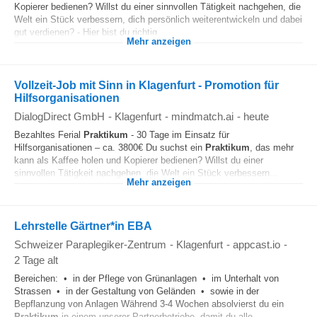
Kopierer bedienen? Willst du einer sinnvollen Tätigkeit nachgehen, die
Welt ein Stück verbessern, dich persönlich weiterentwickeln und dabei
gut verdienen? - Hier bist du richtig...
Mehr anzeigen
Vollzeit-Job mit Sinn in Klagenfurt - Promotion für
Hilfsorganisationen
DialogDirect GmbH
-
Klagenfurt
-
mindmatch.ai
-
heute
Bezahltes Ferial
Praktikum
- 30 Tage im Einsatz für
Hilfsorganisationen – ca. 3800€ Du suchst ein
Praktikum
, das mehr
kann als Kaffee holen und Kopierer bedienen? Willst du einer
sinnvollen Tätigkeit nachgehen, die Welt ein Stück verbessern...
Mehr anzeigen
Lehrstelle Gärtner*in EBA
Schweizer Paraplegiker-Zentrum
-
Klagenfurt
-
appcast.io
-
2 Tage alt
Bereichen: • in der Pflege von Grünanlagen • im Unterhalt von
Strassen • in der Gestaltung von Geländen • sowie in der
Bepflanzung von Anlagen Während 3-4 Wochen absolvierst du ein
Praktikum
in einem unserer Partnerbetriebe, damit du alle