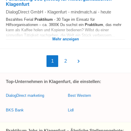
Klagenfurt
DialogDirect GmbH
-
Klagenfurt
-
mindmatch.ai
-
heute
Bezahltes Ferial
Praktikum
- 30 Tage im Einsatz für
Hilfsorganisationen – ca. 3800€ Du suchst ein
Praktikum
, das mehr
kann als Kaffee holen und Kopierer bedienen? Willst du einer
sinnvollen Tätigkeit nachgehen, die Welt ein Stück verbessern...
Mehr anzeigen
1
2
Top-Unternehmen in Klagenfurt, die einstellen:
DialogDirect marketing
Best Western
BKS Bank
Lidl
Praktikum Jobs in Klagenfurt – Ähnliche Stellenangebote: