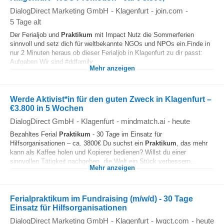
DialogDirect Marketing GmbH
-
Klagenfurt
-
join.com
-
5 Tage alt
Der Ferialjob und
Praktikum
mit Impact Nutz die Sommerferien
sinnvoll und setz dich für weltbekannte NGOs und NPOs ein.Finde in
nur 2 Minuten heraus ob dieser Ferialjob in Klagenfurt zu dir passt:
Aufgaben Wir sind #ddfamily...
Mehr anzeigen
Werde Aktivist*in für den guten Zweck in Klagenfurt –
€3.800 in 5 Wochen
DialogDirect GmbH
-
Klagenfurt
-
mindmatch.ai
-
heute
Bezahltes Ferial
Praktikum
- 30 Tage im Einsatz für
Hilfsorganisationen – ca. 3800€ Du suchst ein
Praktikum
, das mehr
kann als Kaffee holen und Kopierer bedienen? Willst du einer
sinnvollen Tätigkeit nachgehen, die Welt ein Stück verbessern...
Mehr anzeigen
Ferialpraktikum im Fundraising (m/w/d) - 30 Tage
Einsatz für Hilfsorganisationen
DialogDirect Marketing GmbH
-
Klagenfurt
-
lwqct.com
-
heute