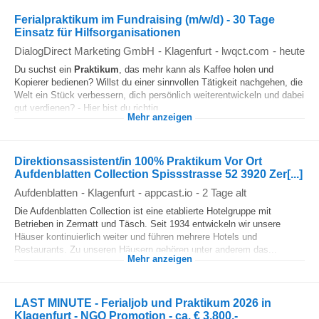
Ferialpraktikum im Fundraising (m/w/d) - 30 Tage
Einsatz für Hilfsorganisationen
DialogDirect Marketing GmbH
-
Klagenfurt
-
lwqct.com
-
heute
Du suchst ein
Praktikum
, das mehr kann als Kaffee holen und
Kopierer bedienen? Willst du einer sinnvollen Tätigkeit nachgehen, die
Welt ein Stück verbessern, dich persönlich weiterentwickeln und dabei
gut verdienen? - Hier bist du richtig...
Mehr anzeigen
Direktionsassistent/in 100% Praktikum Vor Ort
Aufdenblatten Collection Spissstrasse 52 3920 Zer[...]
Aufdenblatten
-
Klagenfurt
-
appcast.io
-
2 Tage alt
Die Aufdenblatten Collection ist eine etablierte Hotelgruppe mit
Betrieben in Zermatt und Täsch. Seit 1934 entwickeln wir unsere
Häuser kontinuierlich weiter und führen mehrere Hotels und
Restaurants. Zu unseren Häusern gehören unter anderem das...
Mehr anzeigen
LAST MINUTE - Ferialjob und Praktikum 2026 in
Klagenfurt - NGO Promotion - ca. € 3.800,-