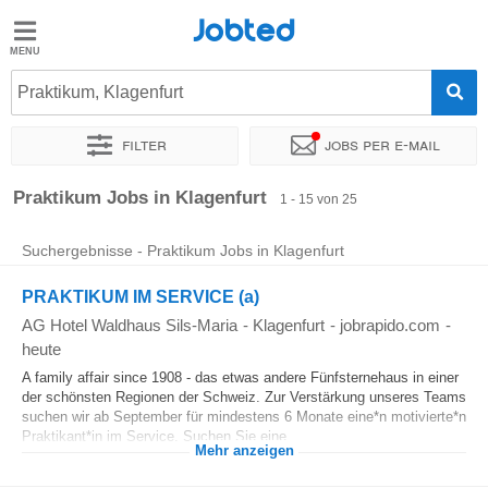
Jobted
Jobted
Jobs
Praktikum, Klagenfurt
Filter
Jobs per e-mail
Gehalt
Sortieren nach
Genauer Standort
Unternehmen
Vertragsa
Praktikum Jobs in Klagenfurt
1 - 15 von 25
Suchergebnisse - Praktikum Jobs in Klagenfurt
PRAKTIKUM IM SERVICE (a)
AG Hotel Waldhaus Sils-Maria
-
Klagenfurt
-
jobrapido.com
-
heute
A family affair since 1908 - das etwas andere Fünfsternehaus in einer
der schönsten Regionen der Schweiz. Zur Verstärkung unseres Teams
suchen wir ab September für mindestens 6 Monate eine*n motivierte*n
Praktikant*in im Service. Suchen Sie eine...
Mehr anzeigen