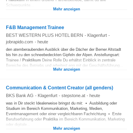
Schwerpunkte...
Mehr anzeigen
F&B Management Trainee
BEST WESTERN PLUS HOTEL BERN
-
Klagenfurt
-
jobrapido.com
-
heute
den atemberaubenden Ausblick über die Dächer der Berner Altstadt
bis hin zu den schneebedeckten Gipfeln der Alpen. Anstellungsart:
Trainee /
Praktikum
Deine Rolle Du erhältst Einblick in zentrale
Bereiche des Betriebs und arbeitest eng mit der Geschäftsführung...
Mehr anzeigen
Communication & Content Creator (all genders)
BKS Bank AG
-
Klagenfurt
-
stepstone.at
-
heute
was in Dir steckt Idealerweise bringst du mit: • Ausbildung oder
Studium im Bereich Kommunikation, Marketing, Medien,
Eventmanagement oder einer vergleichbaren Fachrichtung • Erste
Berufserfahrung oder
Praktika
im Bereich Kommunikation, Marketing
oder digitale...
Mehr anzeigen