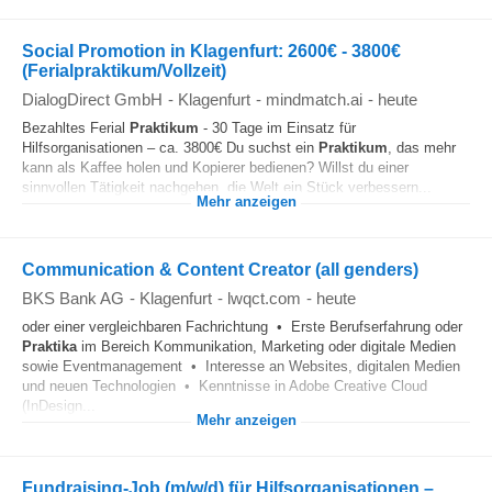
Social Promotion in Klagenfurt: 2600€ - 3800€
(Ferialpraktikum/Vollzeit)
DialogDirect GmbH
-
Klagenfurt
-
mindmatch.ai
-
heute
Bezahltes Ferial
Praktikum
- 30 Tage im Einsatz für
Hilfsorganisationen – ca. 3800€ Du suchst ein
Praktikum
, das mehr
kann als Kaffee holen und Kopierer bedienen? Willst du einer
sinnvollen Tätigkeit nachgehen, die Welt ein Stück verbessern...
Mehr anzeigen
Communication & Content Creator (all genders)
BKS Bank AG
-
Klagenfurt
-
lwqct.com
-
heute
oder einer vergleichbaren Fachrichtung • Erste Berufserfahrung oder
Praktika
im Bereich Kommunikation, Marketing oder digitale Medien
sowie Eventmanagement • Interesse an Websites, digitalen Medien
und neuen Technologien • Kenntnisse in Adobe Creative Cloud
(InDesign...
Mehr anzeigen
Fundraising-Job (m/w/d) für Hilfsorganisationen –