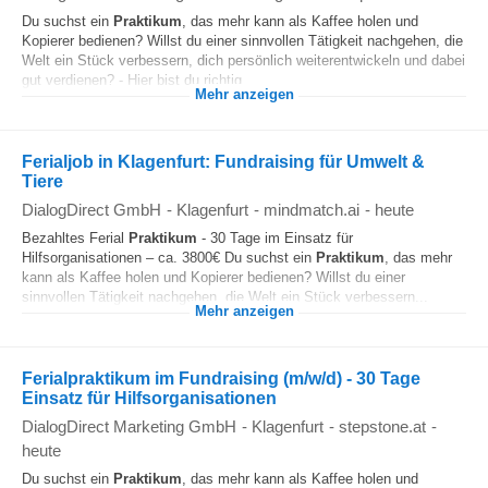
Du suchst ein
Praktikum
, das mehr kann als Kaffee holen und
Kopierer bedienen? Willst du einer sinnvollen Tätigkeit nachgehen, die
Welt ein Stück verbessern, dich persönlich weiterentwickeln und dabei
gut verdienen? - Hier bist du richtig...
Mehr anzeigen
Ferialjob in Klagenfurt: Fundraising für Umwelt &
Tiere
DialogDirect GmbH
-
Klagenfurt
-
mindmatch.ai
-
heute
Bezahltes Ferial
Praktikum
- 30 Tage im Einsatz für
Hilfsorganisationen – ca. 3800€ Du suchst ein
Praktikum
, das mehr
kann als Kaffee holen und Kopierer bedienen? Willst du einer
sinnvollen Tätigkeit nachgehen, die Welt ein Stück verbessern...
Mehr anzeigen
Ferialpraktikum im Fundraising (m/w/d) - 30 Tage
Einsatz für Hilfsorganisationen
DialogDirect Marketing GmbH
-
Klagenfurt
-
stepstone.at
-
heute
Du suchst ein
Praktikum
, das mehr kann als Kaffee holen und