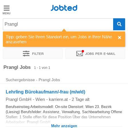
Jobted
Jobted
Jobs
Prangl
Tipp: geben Sie Ihren Standort ein, um Jobs in Ihrer Nähe
Gehalt
anzusehen
Filter
Jobs per e-mail
Sortieren nach
Unternehmen
Zeitintensität
Prangl Jobs
1 - 1 von 1
Suchergebnisse - Prangl Jobs
Lehrling Bürokaufmann/-frau (m/w/d)
Prangl GmbH
-
Wien
-
karriere.at
-
2 Tage alt
Berufseinstieg Arbeitsmodell: On-site Dienstort: Wien 23. Bezirk
(Liesing) Berufsfelder: Assistenz, Verwaltung, Sachbearbeitung Offene
Stellen: 1 Stelle offen für diese Position Über das Unternehmen
Arbeitgeber:
Prangl
GmbH...
Mehr anzeigen