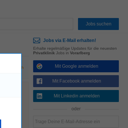
Jobs via E-Mail erhalten!
Erhalte regelmäßige Updates für die neuesten
Privatklinik
Jobs in
Vorarlberg
Mit Google anmelden
hen Sie nach
Mit Facebook anmelden
Mit Linkedin anmelden
!
oder