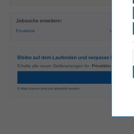
Jobsuche erweitern:
Privatklinik
Vorarlberg
Bleibe auf dem Laufenden und verpasse kein Stell
Erhalte alle neuen Stellenanzeigen für:
Privatklinik
in
Vorarl
E-Mails können jederzeit abbestellt werden.