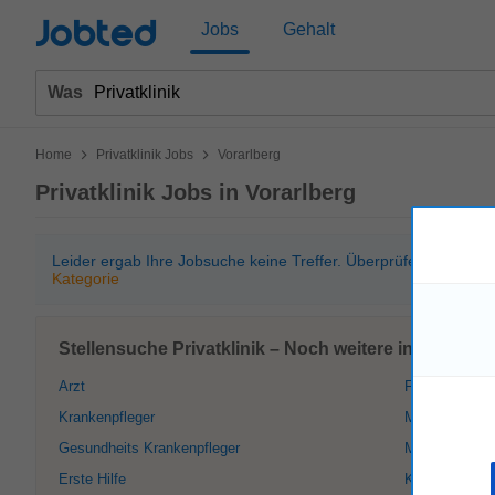
Jobted
Jobs
Gehalt
Was
>
>
Home
Privatklinik Jobs
Vorarlberg
Privatklinik Jobs in Vorarlberg
Leider ergab Ihre Jobsuche keine Treffer. Überprüfen Sie bitt
Kategorie
Stellensuche Privatklinik – Noch weitere interessant
Arzt
Facharzt
Krankenpfleger
Masseur
Gesundheits Krankenpfleger
Medizin
Erste Hilfe
Klinik