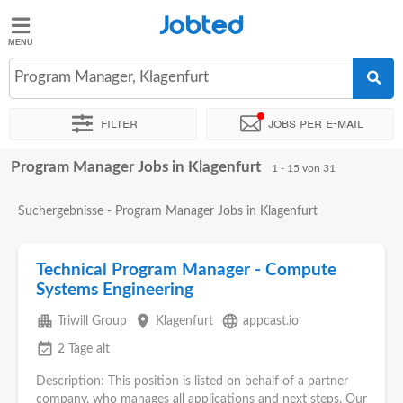
Jobted
Jobted
Jobs
Program Manager, Klagenfurt
Filter
Jobs per e-mail
Gehalt
Program Manager Jobs in Klagenfurt
Sortieren nach
Genauer Standort
Unternehmen
Personald
1 - 15 von 31
Suchergebnisse - Program Manager Jobs in Klagenfurt
Technical Program Manager - Compute
Systems Engineering
apartment
place
language
Triwill Group
Klagenfurt
appcast.io
event_available
2 Tage alt
Description: This position is listed on behalf of a partner
company, who manages all applications and next steps. Our