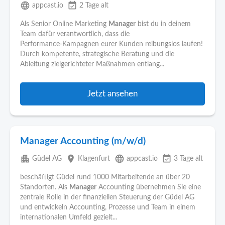
language
event_available
appcast.io
2 Tage alt
Als Senior Online Marketing
Manager
bist du in deinem
Team dafür verantwortlich, dass die
Performance‑Kampagnen eurer Kunden reibungslos laufen!
Durch kompetente, strategische Beratung und die
Ableitung zielgerichteter Maßnahmen entlang...
Jetzt ansehen
Manager Accounting (m/w/d)
apartment
place
language
event_available
Güdel AG
Klagenfurt
appcast.io
3 Tage alt
beschäftigt Güdel rund 1000 Mitarbeitende an über 20
Standorten. Als
Manager
Accounting übernehmen Sie eine
zentrale Rolle in der finanziellen Steuerung der Güdel AG
und entwickeln Accounting, Prozesse und Team in einem
internationalen Umfeld gezielt...