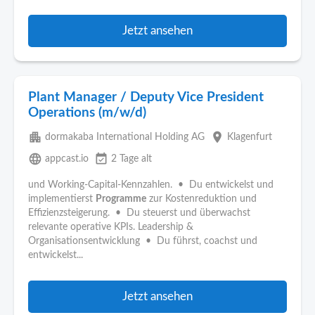
Jetzt ansehen
Plant Manager / Deputy Vice President
Operations (m/w/d)
apartment
place
dormakaba International Holding AG
Klagenfurt
language
event_available
appcast.io
2 Tage alt
und Working-Capital-Kennzahlen. • Du entwickelst und
implementierst
Programme
zur Kostenreduktion und
Effizienzsteigerung. • Du steuerst und überwachst
relevante operative KPIs. Leadership &
Organisationsentwicklung • Du führst, coachst und
entwickelst...
Jetzt ansehen