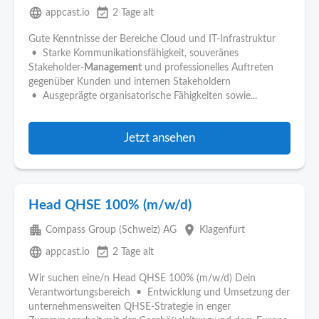
language
event_available
appcast.io
2 Tage alt
Gute Kenntnisse der Bereiche Cloud und IT-Infrastruktur
• Starke Kommunikationsfähigkeit, souveränes
Stakeholder-
Management
und professionelles Auftreten
gegenüber Kunden und internen Stakeholdern
• Ausgeprägte organisatorische Fähigkeiten sowie...
Jetzt ansehen
Head QHSE 100% (m/w/d)
apartment
place
Compass Group (Schweiz) AG
Klagenfurt
language
event_available
appcast.io
2 Tage alt
Wir suchen eine/n Head QHSE 100% (m/w/d) Dein
Verantwortungsbereich • Entwicklung und Umsetzung der
unternehmensweiten QHSE-Strategie in enger