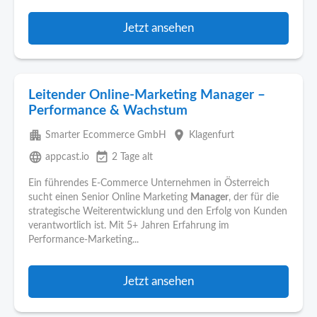
Jetzt ansehen
Leitender Online-Marketing Manager –
Performance & Wachstum
apartment
place
Smarter Ecommerce GmbH
Klagenfurt
language
event_available
appcast.io
2 Tage alt
Ein führendes E-Commerce Unternehmen in Österreich
sucht einen Senior Online Marketing
Manager
, der für die
strategische Weiterentwicklung und den Erfolg von Kunden
verantwortlich ist. Mit 5+ Jahren Erfahrung im
Performance-Marketing...
Jetzt ansehen