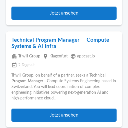
Jetzt ansehen
Technical Program Manager — Compute
Systems & AI Infra
apartment
place
language
Triwill Group
Klagenfurt
appcast.io
event_available
2 Tage alt
Triwill Group, on behalf of a partner, seeks a Technical
Program
Manager
- Compute Systems Engineering based in
Switzerland. You will lead coordination of complex
engineering initiatives powering next-generation AI and
high-performance cloud...
Jetzt ansehen