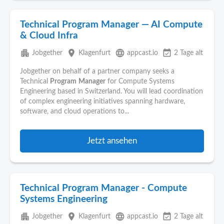
Technical Program Manager — AI Compute
& Cloud Infra
apartment
place
language
event_available
Jobgether
Klagenfurt
appcast.io
2 Tage alt
Jobgether on behalf of a partner company seeks a
Technical
Program
Manager
for Compute Systems
Engineering based in Switzerland. You will lead coordination
of complex engineering initiatives spanning hardware,
software, and cloud operations to...
Jetzt ansehen
Technical Program Manager - Compute
Systems Engineering
apartment
place
language
event_available
Jobgether
Klagenfurt
appcast.io
2 Tage alt