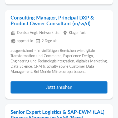
Consulting Manager, Principal DXP &
Product Owner Consultant (m/w/d)
apartment
place
Dentsu Aegis Network Ltd.
Klagenfurt
language
event_available
appcast.io
2 Tage alt
ausgezeichnet – in vielfältigen Bereichen wie digitale
Transformation und Commerce, Experience Design,
Engineering und Technologieintegration, digitales Marketing,
Data Science, CRM & Loyalty sowie Customer Data
Management
. Bei Merkle Mitteleuropa bauen...
Jetzt ansehen
Senior Expert Logistics & SAP-EWM (LAL)