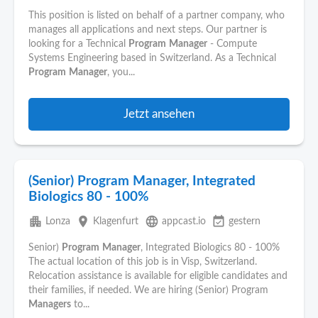
This position is listed on behalf of a partner company, who
manages all applications and next steps. Our partner is
looking for a Technical
Program
Manager
- Compute
Systems Engineering based in Switzerland. As a Technical
Program
Manager
, you...
Jetzt ansehen
(Senior) Program Manager, Integrated
Biologics 80 - 100%
apartment
place
language
event_available
Lonza
Klagenfurt
appcast.io
gestern
Senior)
Program
Manager
, Integrated Biologics 80 - 100%
The actual location of this job is in Visp, Switzerland.
Relocation assistance is available for eligible candidates and
their families, if needed. We are hiring (Senior) Program
Managers
to...