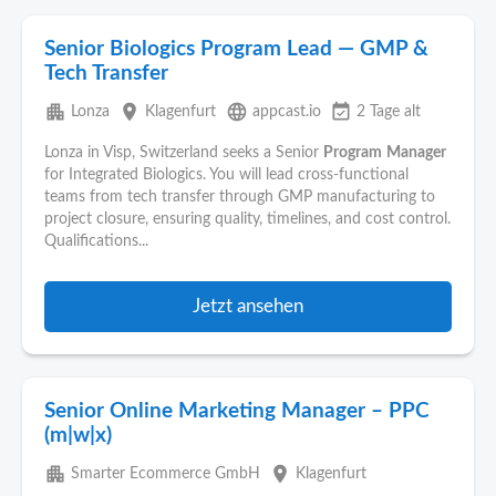
Senior Biologics Program Lead — GMP &
Tech Transfer
apartment
place
language
event_available
Lonza
Klagenfurt
appcast.io
2 Tage alt
Lonza in Visp, Switzerland seeks a Senior
Program
Manager
for Integrated Biologics. You will lead cross-functional
teams from tech transfer through GMP manufacturing to
project closure, ensuring quality, timelines, and cost control.
Qualifications...
Jetzt ansehen
Senior Online Marketing Manager – PPC
(m|w|x)
apartment
place
Smarter Ecommerce GmbH
Klagenfurt