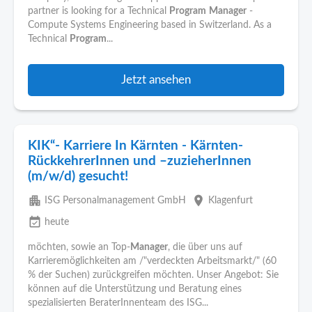
partner is looking for a Technical
Program
Manager
-
Compute Systems Engineering based in Switzerland. As a
Technical
Program
...
Jetzt ansehen
KIK“- Karriere In Kärnten - Kärnten-
RückkehrerInnen und –zuzieherInnen
(m/w/d) gesucht!
apartment
place
ISG Personalmanagement GmbH
Klagenfurt
event_available
heute
möchten, sowie an Top-
Manager
, die über uns auf
Karrieremöglichkeiten am /"verdeckten Arbeitsmarkt/" (60
% der Suchen) zurückgreifen möchten. Unser Angebot: Sie
können auf die Unterstützung und Beratung eines
spezialisierten BeraterInnenteam des ISG...