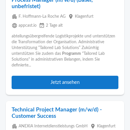
Process Manager (m/w/d) (Basel,
unbefristet)
apartment
place
F. Hoffmann-La Roche AG
Klagenfurt
language
event_available
appcast.io
2 Tage alt
abteilungsübergreifende Logistikprojekte und unterstützen
die Transformation der Organisation. Administrative
Unterstützung “Tailored Lab Solutions” Zukünftig
unterstützen Sie zudem das
Programm
"Tailored Lab
Solutions" in administrativen Belangen, indem Sie
definierte...
Jetzt ansehen
Technical Project Manager (m/w/d) -
Customer Success
apartment
place
ANEXIA Internetdienstleistungs GmbH
Klagenfurt