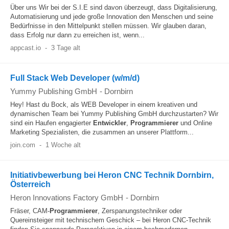
Über uns Wir bei der S.I.E sind davon überzeugt, dass Digitalisierung,
Automatisierung und jede große Innovation den Menschen und seine
Bedürfnisse in den Mittelpunkt stellen müssen. Wir glauben daran,
dass Erfolg nur dann zu erreichen ist, wenn...
appcast.io
-
3 Tage alt
Full Stack Web Developer (w/m/d)
Yummy Publishing GmbH
-
Dornbirn
Hey! Hast du Bock, als WEB Developer in einem kreativen und
dynamischen Team bei Yummy Publishing GmbH durchzustarten? Wir
sind ein Haufen engagierter
Entwickler
,
Programmierer
und Online
Marketing Spezialisten, die zusammen an unserer Plattform...
join.com
-
1 Woche alt
Initiativbewerbung bei Heron CNC Technik Dornbirn,
Österreich
Heron Innovations Factory GmbH
-
Dornbirn
Fräser, CAM-
Programmierer
, Zerspanungstechniker oder
Quereinsteiger mit technischem Geschick – bei Heron CNC-Technik