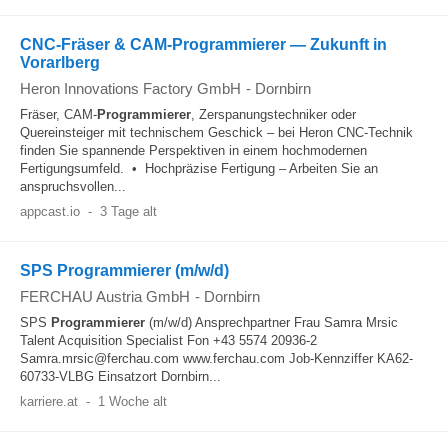
CNC-Fräser & CAM-Programmierer — Zukunft in
Vorarlberg
Heron Innovations Factory GmbH
-
Dornbirn
Fräser, CAM-
Programmierer
, Zerspanungstechniker oder
Quereinsteiger mit technischem Geschick – bei Heron CNC-Technik
finden Sie spannende Perspektiven in einem hochmodernen
Fertigungsumfeld. • Hochpräzise Fertigung – Arbeiten Sie an
anspruchsvollen...
appcast.io
-
3 Tage alt
SPS Programmierer (m/w/d)
FERCHAU Austria GmbH
-
Dornbirn
SPS
Programmierer
(m/w/d) Ansprechpartner Frau Samra Mrsic
Talent Acquisition Specialist Fon +43 5574 20936-2
Samra.mrsic@ferchau.com www.ferchau.com Job-Kennziffer KA62-
60733-VLBG Einsatzort Dornbirn...
karriere.at
-
1 Woche alt