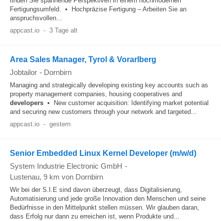
finden Sie spannende Perspektiven in einem hochmodernen
Fertigungsumfeld. • Hochpräzise Fertigung – Arbeiten Sie an
anspruchsvollen...
appcast.io
-
3 Tage alt
Area Sales Manager, Tyrol & Vorarlberg
Jobtailor
-
Dornbirn
Managing and strategically developing existing key accounts such as
property management companies, housing cooperatives and
developers
• New customer acquisition: Identifying market potential
and securing new customers through your network and targeted...
appcast.io
-
gestern
Senior Embedded Linux Kernel Developer (m/w/d)
System Industrie Electronic GmbH
-
Lustenau
, 9 km von Dornbirn
Wir bei der S.I.E sind davon überzeugt, dass Digitalisierung,
Automatisierung und jede große Innovation den Menschen und seine
Bedürfnisse in den Mittelpunkt stellen müssen. Wir glauben daran,
dass Erfolg nur dann zu erreichen ist, wenn Produkte und...