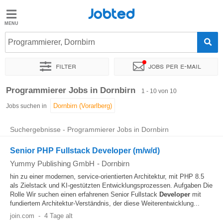
Jobted
Jobted
Jobs
Programmierer, Dornbirn
Filter
Jobs per e-mail
Gehalt
Sortieren nach
Genauer Standort
Unternehmen
Zeitintens
Programmierer Jobs in Dornbirn
1 - 10 von 10
Jobs suchen in
Suchergebnisse - Programmierer Jobs in Dornbirn
Senior PHP Fullstack Developer (m/w/d)
Yummy Publishing GmbH
-
Dornbirn
hin zu einer modernen, service-orientierten Architektur, mit PHP 8.5
als Zielstack und KI-gestützten Entwicklungsprozessen. Aufgaben Die
Rolle Wir suchen einen erfahrenen Senior Fullstack
Developer
mit
fundiertem Architektur-Verständnis, der diese Weiterentwicklung...
join.com
-
4 Tage alt