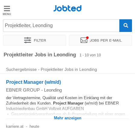
Jobted
Jobted
Jobs
Projektleiter, Leonding
Filter
Jobs per e-mail
Gehalt
Sortieren nach
Genauer Standort
Unternehmen
Personald
Projektleiter Jobs in Leonding
1 - 10 von 10
Suchergebnisse - Projektleiter Jobs in Leonding
Project Manager (w/m/d)
EBNER GROUP
-
Leonding
der Vertragstermine, Qualität und Kosten im Einklang mit der
Zufriedenheit des Kunden.
Project Manager
(w/m/d) bei EBNER
Industrieofenbau GmbH Vollzeit AUFGABEN
• Gesamtprojektverantwortung ab Auftragserteilung mit einer engen...
Mehr anzeigen
karriere.at
-
heute