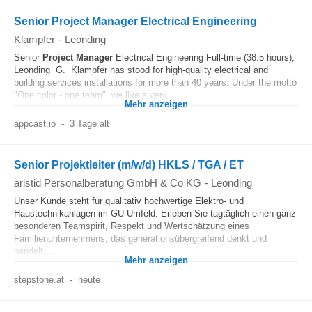
Senior Project Manager Electrical Engineering
Klampfer
-
Leonding
Senior
Project Manager
Electrical Engineering Full-time (38.5 hours),
Leonding G. Klampfer has stood for high-quality electrical and
building services installations for more than 40 years. Under the motto
"One color - one team", we live a very...
Mehr anzeigen
appcast.io
-
3 Tage alt
Senior Projektleiter (m/w/d) HKLS / TGA / ET
aristid Personalberatung GmbH & Co KG
-
Leonding
Unser Kunde steht für qualitativ hochwertige Elektro- und
Haustechnikanlagen im GU Umfeld. Erleben Sie tagtäglich einen ganz
besonderen Teamspirit, Respekt und Wertschätzung eines
Familienunternehmens, das generationsübergreifend denkt und
handelt....
Mehr anzeigen
stepstone.at
-
heute