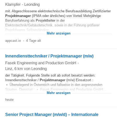
Klampfer
-
Leonding
mit. Abgeschlossene elektrotechnische Berufsausbildung Zertifizierter
Projektmanager
(IPMA oder ähnliches) von Vorteil Mehrjährige
Berufserfahrung als
Projektleiter
in der
Elektrotechnik/Gebäudetechnik, sowie in der Führung größerer
Projektteams Selbstständige...
Mehr anzeigen
appcast.io
-
4 Tage alt
Innendiensttechniker / Projektmanager (m/w)
Fasek Engineering and Production GmbH
-
Linz
, 6 km von Leonding
der Tätigkeit. Folgende Stelle soll ab sofort besetzt werden:
Innendiensttechniker /
Projektmanager
(m/w) Einsatzort :
• Überwiegend in Österreich und fallweise in den angrenzenden
Staaten. Dienstort : • Fasek Engineering and Production GmbH...
Mehr anzeigen
heute
Senior Project Manager (m/w/d) – Internationale