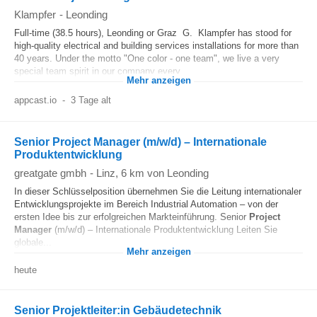
Klampfer
-
Leonding
Full-time (38.5 hours), Leonding or Graz G. Klampfer has stood for
high-quality electrical and building services installations for more than
40 years. Under the motto "One color - one team", we live a very
special team spirit in our company every...
Mehr anzeigen
appcast.io
-
3 Tage alt
Senior Project Manager (m/w/d) – Internationale
Produktentwicklung
greatgate gmbh
-
Linz
, 6 km von Leonding
In dieser Schlüsselposition übernehmen Sie die Leitung internationaler
Entwicklungsprojekte im Bereich Industrial Automation – von der
ersten Idee bis zur erfolgreichen Markteinführung. Senior
Project
Manager
(m/w/d) – Internationale Produktentwicklung Leiten Sie
globale...
Mehr anzeigen
heute
Senior Projektleiter:in Gebäudetechnik