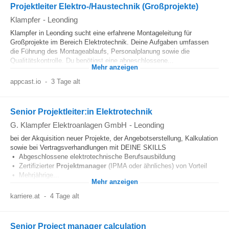
Projektleiter Elektro-/Haustechnik (Großprojekte)
Klampfer
-
Leonding
Klampfer in Leonding sucht eine erfahrene Montageleitung für
Großprojekte im Bereich Elektrotechnik. Deine Aufgaben umfassen
die Führung des Montageablaufs, Personalplanung sowie die
Qualitätskontrolle. Du benötigst eine abgeschlossene...
Mehr anzeigen
appcast.io
-
3 Tage alt
Senior Projektleiter:in Elektrotechnik
G. Klampfer Elektroanlagen GmbH
-
Leonding
bei der Akquisition neuer Projekte, der Angebotserstellung, Kalkulation
sowie bei Vertragsverhandlungen mit DEINE SKILLS
• Abgeschlossene elektrotechnische Berufsausbildung
• Zertifizierter
Projektmanager
(IPMA oder ähnliches) von Vorteil
• Mehrjährige...
Mehr anzeigen
karriere.at
-
4 Tage alt
Senior Project manager calculation