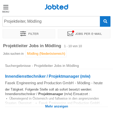
Jobted
Jobted
Jobs
Projektleiter, Mödling
Filter
Jobs per e-mail
Gehalt
Sortieren nach
Genauer Standort
Unternehmen
Personald
Projektleiter Jobs in Mödling
1 - 10 von 10
Jobs suchen in
Suchergebnisse - Projektleiter Jobs in Mödling
Innendiensttechniker / Projektmanager (m/w)
Fasek Engineering and Production GmbH
-
Mödling
-
heute
der Tätigkeit. Folgende Stelle soll ab sofort besetzt werden:
Innendiensttechniker /
Projektmanager
(m/w) Einsatzort :
• Überwiegend in Österreich und fallweise in den angrenzenden
Staaten. Dienstort : • Fasek Engineering and Production GmbH...
Mehr anzeigen