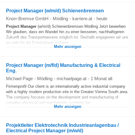
Project Manager (w/m/d) Schienenbremsen
Knorr-Bremse GmbH
-
Mödling
-
karriere.at
-
heute
Project Manager
(w/m/d) Schienenbremsen Mödling Jetzt bewerben
Wir glauben, dass ein Wandel hin zu einer besseren, nachhaltigeren
Zukunft des Transportwesens möglich ist. Deshalb engagieren wir uns
so sehr für die Entwicklung sicherer...
Mehr anzeigen
Project Manager (m/f/d) Manufacturing & Electrical
Eng.
Michael Page
-
Mödling
-
michaelpage.at
-
1 Monat alt
Firmenprofil Our client is an internationally active industrial company
with a highly modern production site in the Greater Vienna South area.
The company focuses on the development and manufacturing of
complex electrical and mechatronic systems for...
Mehr anzeigen
Projektleiter Elektrotechnik Industrieanlagenbau /
Electrical Project Manager (m/w/d)