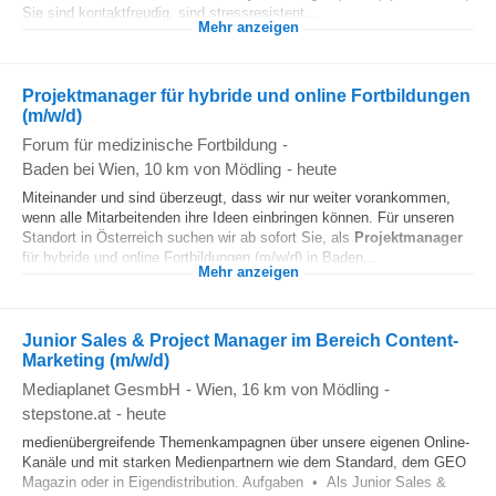
Sie sind kontaktfreudig, sind stressresistent...
Mehr anzeigen
Projektmanager für hybride und online Fortbildungen
(m/w/d)
Forum für medizinische Fortbildung
-
Baden bei Wien
, 10 km von Mödling
-
heute
Miteinander und sind überzeugt, dass wir nur weiter vorankommen,
wenn alle Mitarbeitenden ihre Ideen einbringen können. Für unseren
Standort in Österreich suchen wir ab sofort Sie, als
Projektmanager
für hybride und online Fortbildungen (m/w/d) in Baden...
Mehr anzeigen
Junior Sales & Project Manager im Bereich Content-
Marketing (m/w/d)
Mediaplanet GesmbH
-
Wien
, 16 km von Mödling
-
stepstone.at
-
heute
medienübergreifende Themenkampagnen über unsere eigenen Online-
Kanäle und mit starken Medienpartnern wie dem Standard, dem GEO
Magazin oder in Eigendistribution. Aufgaben • Als Junior Sales &