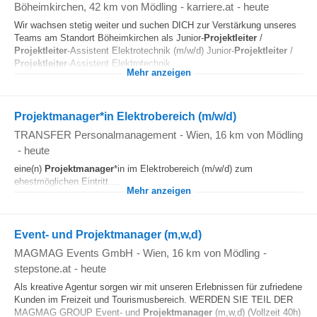
Böheimkirchen
, 42 km von Mödling
-
karriere.at
-
heute
Wir wachsen stetig weiter und suchen DICH zur Verstärkung unseres
Teams am Standort Böheimkirchen als Junior-
Projektleiter
/
Projektleiter
-Assistent Elektrotechnik (m/w/d) Junior-
Projektleiter
/
Projektleiter
-Assistent Elektrotechnik...
Mehr anzeigen
Projektmanager*in Elektrobereich (m/w/d)
TRANSFER Personalmanagement
-
Wien
, 16 km von Mödling
-
heute
eine(n)
Projektmanager
*in im Elektrobereich (m/w/d) zum
ehestmöglichen Eintritt....
Mehr anzeigen
Event- und Projektmanager (m,w,d)
MAGMAG Events GmbH
-
Wien
, 16 km von Mödling
-
stepstone.at
-
heute
Als kreative Agentur sorgen wir mit unseren Erlebnissen für zufriedene
Kunden im Freizeit und Tourismusbereich. WERDEN SIE TEIL DER
MAGMAG GROUP Event- und
Projektmanager
(m,w,d) (Vollzeit 40h)