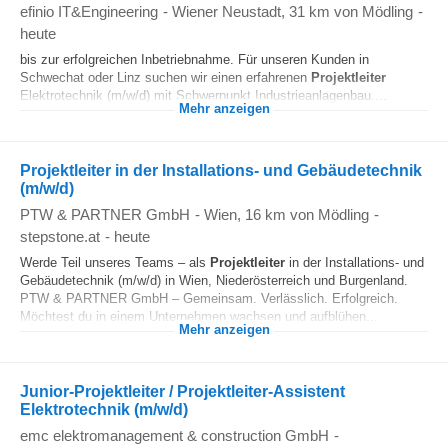
efinio IT&Engineering
-
Wiener Neustadt
, 31 km von Mödling
-
heute
bis zur erfolgreichen Inbetriebnahme. Für unseren Kunden in
Schwechat oder Linz suchen wir einen erfahrenen
Projektleiter
Elektrotechnik (m/w/d) mit Schwerpunkt Industrieanlagenbau....
Mehr anzeigen
Projektleiter in der Installations- und Gebäudetechnik
(m/w/d)
PTW & PARTNER GmbH
-
Wien
, 16 km von Mödling
-
stepstone.at
-
heute
Werde Teil unseres Teams – als
Projektleiter
in der Installations- und
Gebäudetechnik (m/w/d) in Wien, Niederösterreich und Burgenland.
PTW & PARTNER GmbH – Gemeinsam. Verlässlich. Erfolgreich.
Möchtest du in einem Unternehmen wachsen und aufblühen...
Mehr anzeigen
Junior-Projektleiter / Projektleiter-Assistent
Elektrotechnik (m/w/d)
emc elektromanagement & construction GmbH
-