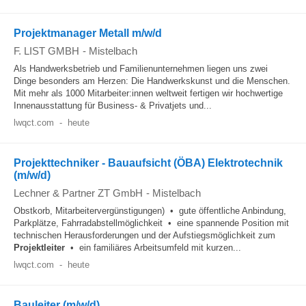
Projektmanager Metall m/w/d
F. LIST GMBH
-
Mistelbach
Als Handwerksbetrieb und Familienunternehmen liegen uns zwei
Dinge besonders am Herzen: Die Handwerkskunst und die Menschen.
Mit mehr als 1000 Mitarbeiter:innen weltweit fertigen wir hochwertige
Innenausstattung für Business- & Privatjets und...
lwqct.com
-
heute
Projekttechniker - Bauaufsicht (ÖBA) Elektrotechnik
(m/w/d)
Lechner & Partner ZT GmbH
-
Mistelbach
Obstkorb, Mitarbeitervergünstigungen) • gute öffentliche Anbindung,
Parkplätze, Fahrradabstellmöglichkeit • eine spannende Position mit
technischen Herausforderungen und der Aufstiegsmöglichkeit zum
Projektleiter
• ein familiäres Arbeitsumfeld mit kurzen...
lwqct.com
-
heute
Bauleiter (m/w/d)