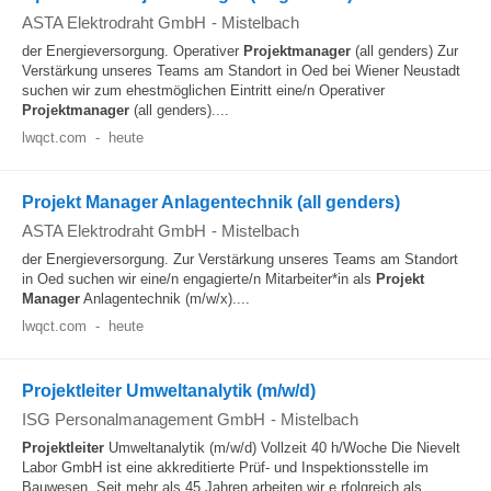
ASTA Elektrodraht GmbH
-
Mistelbach
der Energieversorgung. Operativer
Projektmanager
(all genders) Zur
Verstärkung unseres Teams am Standort in Oed bei Wiener Neustadt
suchen wir zum ehestmöglichen Eintritt eine/n Operativer
Projektmanager
(all genders)....
lwqct.com
-
heute
Projekt Manager Anlagentechnik (all genders)
ASTA Elektrodraht GmbH
-
Mistelbach
der Energieversorgung. Zur Verstärkung unseres Teams am Standort
in Oed suchen wir eine/n engagierte/n Mitarbeiter*in als
Projekt
Manager
Anlagentechnik (m/w/x)....
lwqct.com
-
heute
Projektleiter Umweltanalytik (m/w/d)
ISG Personalmanagement GmbH
-
Mistelbach
Projektleiter
Umweltanalytik (m/w/d) Vollzeit 40 h/Woche Die Nievelt
Labor GmbH ist eine akkreditierte Prüf- und Inspektionsstelle im
Bauwesen. Seit mehr als 45 Jahren arbeiten wir e rfolgreich als