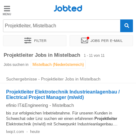
Jobted
Jobted
Jobs
Projektleiter, Mistelbach
Filter
Jobs per e-mail
Gehalt
Sortieren nach
Genauer Standort
Unternehmen
Personald
Projektleiter Jobs in Mistelbach
1 - 11 von 11
Jobs suchen in
Suchergebnisse - Projektleiter Jobs in Mistelbach
Projektleiter Elektrotechnik Industrieanlagenbau /
Electrical Project Manager (m/w/d)
efinio IT&Engineering
-
Mistelbach
bis zur erfolgreichen Inbetriebnahme. Für unseren Kunden in
Schwechat oder Linz suchen wir einen erfahrenen
Projektleiter
Elektrotechnik (m/w/d) mit Schwerpunkt Industrieanlagenbau....
lwqct.com
-
heute