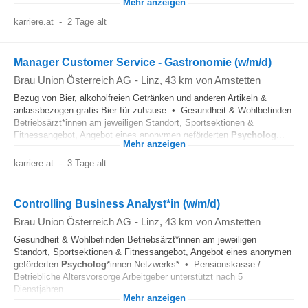
Mehr anzeigen
karriere.at
-
2 Tage alt
Manager Customer Service - Gastronomie (w/m/d)
Brau Union Österreich AG
-
Linz
, 43 km von Amstetten
Bezug von Bier, alkoholfreien Getränken und anderen Artikeln &
anlassbezogen gratis Bier für zuhause • Gesundheit & Wohlbefinden
Betriebsärzt*innen am jeweiligen Standort, Sportsektionen &
Fitnessangebot, Angebot eines anonymen geförderten
Psycholog
...
Mehr anzeigen
karriere.at
-
3 Tage alt
Controlling Business Analyst*in (w/m/d)
Brau Union Österreich AG
-
Linz
, 43 km von Amstetten
Gesundheit & Wohlbefinden Betriebsärzt*innen am jeweiligen
Standort, Sportsektionen & Fitnessangebot, Angebot eines anonymen
geförderten
Psycholog
*innen Netzwerks* • Pensionskasse /
Betriebliche Altersvorsorge Arbeitgeber unterstützt nach 5
Dienstjahren...
Mehr anzeigen