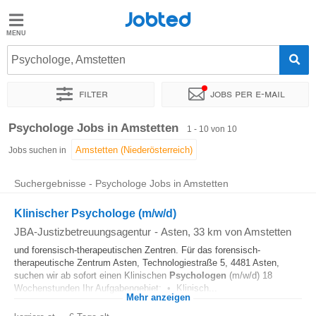
Jobted
Jobted
Jobs
Psychologe, Amstetten
Filter
Jobs per e-mail
Gehalt
Sortieren nach
Genauer Standort
Psychologe Jobs in Amstetten
1 - 10 von 10
Jobs suchen in
Suchergebnisse - Psychologe Jobs in Amstetten
Klinischer Psychologe (m/w/d)
JBA-Justizbetreuungsagentur
-
Asten
, 33 km von Amstetten
und forensisch-therapeutischen Zentren. Für das forensisch-
therapeutische Zentrum Asten, Technologiestraße 5, 4481 Asten,
suchen wir ab sofort einen Klinischen
Psychologen
(m/w/d) 18
Wochenstunden Ihr Aufgabengebiet: • Klinisch...
Mehr anzeigen