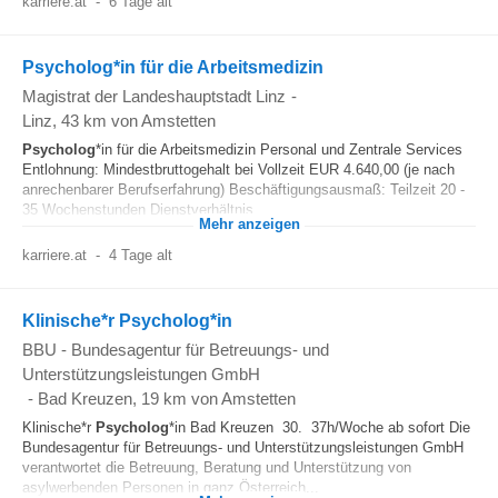
karriere.at
-
6 Tage alt
Psycholog*in für die Arbeitsmedizin
Magistrat der Landeshauptstadt Linz
-
Linz
, 43 km von Amstetten
Psycholog
*in für die Arbeitsmedizin Personal und Zentrale Services
Entlohnung: Mindestbruttogehalt bei Vollzeit EUR 4.640,00 (je nach
anrechenbarer Berufserfahrung) Beschäftigungsausmaß: Teilzeit 20 -
35 Wochenstunden Dienstverhältnis...
Mehr anzeigen
karriere.at
-
4 Tage alt
Klinische*r Psycholog*in
BBU - Bundesagentur für Betreuungs- und
Unterstützungsleistungen GmbH
-
Bad Kreuzen
, 19 km von Amstetten
Klinische*r
Psycholog
*in Bad Kreuzen 30. 37h/Woche ab sofort Die
Bundesagentur für Betreuungs- und Unterstützungsleistungen GmbH
verantwortet die Betreuung, Beratung und Unterstützung von
asylwerbenden Personen in ganz Österreich...