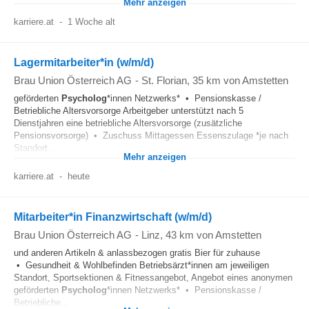
Mehr anzeigen
karriere.at
-
1 Woche alt
Lagermitarbeiter*in (w/m/d)
Brau Union Österreich AG
-
St. Florian
, 35 km von Amstetten
geförderten
Psycholog
*innen Netzwerks* • Pensionskasse /
Betriebliche Altersvorsorge Arbeitgeber unterstützt nach 5
Dienstjahren eine betriebliche Altersvorsorge (zusätzliche
Pensionsvorsorge) • Zuschuss Mittagessen Essenszulage *je nach
Standort...
Mehr anzeigen
karriere.at
-
heute
Mitarbeiter*in Finanzwirtschaft (w/m/d)
Brau Union Österreich AG
-
Linz
, 43 km von Amstetten
und anderen Artikeln & anlassbezogen gratis Bier für zuhause
• Gesundheit & Wohlbefinden Betriebsärzt*innen am jeweiligen
Standort, Sportsektionen & Fitnessangebot, Angebot eines anonymen
geförderten
Psycholog
*innen Netzwerks* • Pensionskasse /
Betriebliche...