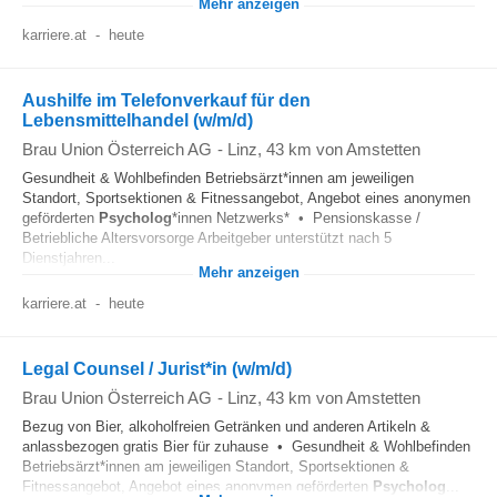
Mehr anzeigen
karriere.at
-
heute
Aushilfe im Telefonverkauf für den
Lebensmittelhandel (w/m/d)
Brau Union Österreich AG
-
Linz
, 43 km von Amstetten
Gesundheit & Wohlbefinden Betriebsärzt*innen am jeweiligen
Standort, Sportsektionen & Fitnessangebot, Angebot eines anonymen
geförderten
Psycholog
*innen Netzwerks* • Pensionskasse /
Betriebliche Altersvorsorge Arbeitgeber unterstützt nach 5
Dienstjahren...
Mehr anzeigen
karriere.at
-
heute
Legal Counsel / Jurist*in (w/m/d)
Brau Union Österreich AG
-
Linz
, 43 km von Amstetten
Bezug von Bier, alkoholfreien Getränken und anderen Artikeln &
anlassbezogen gratis Bier für zuhause • Gesundheit & Wohlbefinden
Betriebsärzt*innen am jeweiligen Standort, Sportsektionen &
Fitnessangebot, Angebot eines anonymen geförderten
Psycholog
...