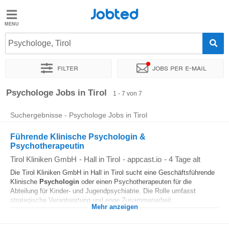
Jobted
Jobted
Jobs
Psychologe, Tirol
Filter
Jobs per e-mail
Gehalt
Sortieren nach
Unternehmen
Zeitintensität
Psychologe Jobs in Tirol
1 - 7 von 7
Suchergebnisse - Psychologe Jobs in Tirol
Führende Klinische Psychologin &
Psychotherapeutin
Tirol Kliniken GmbH
-
Hall in Tirol
-
appcast.io
-
4 Tage alt
Die Tirol Kliniken GmbH in Hall in Tirol sucht eine Geschäftsführende
Klinische
Psychologin
oder einen Psychotherapeuten für die
Abteilung für Kinder- und Jugendpsychiatrie. Die Rolle umfasst
strategische Verantwortung und enge Zusammenarbeit...
Mehr anzeigen