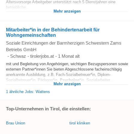
Altersvorsorge Arbeitgeber unterstützt nach 5 Dienstjahren eine
betriebliche...
Mehr anzeigen
Mitarbeiter*in in der Behindertenarbeit für
Wohngemeinschaften
Soziale Einrichtungen der Barmherzigen Schwestern Zams
Betriebs GmbH
-
Schwaz
-
tirolerjobs.at
-
1 Monat alt
mit und Begleitung von Angehörigen, wichtigen Bezugspersonen sowie
externen Partner*innen Sie bieten Abgeschlossene facheinschlägig
anerkannte Ausbildung, z.B. Fach-Sozialbetreuer*in, Diplom-
Sozialbetreuer*in, Pädagog*in,
Psycholog
*in, Sozialarbeiter...
Mehr anzeigen
1 ähnliche Jobs: Wattens
Top-Unternehmen in Tirol, die einstellen:
Brau Union
tirol kliniken