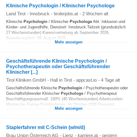
Klinische Psychologin / Klinischer Psychologe
Land Tirol
-
Innsbruck
-
tirolerjobs.at
-
2 Wochen alt
Klinische
Psychologin
/ Klinischer
Psychologe
Abt. Inklusion und
Kinder- und Jugendhilfe, Dienstort: Innsbruck Teilzeit (grundsätzlich
27 Wochenstunden) Karenzvertretung ab September 2026,
Bewerbungsfrist: 09. August 2026...
Mehr anzeigen
Geschäftsführende Klinische Psychologin /
Psychotherapeutin oder Geschäftsführender
Klinischer [...]
Tirol Kliniken GmbH
-
Hall in Tirol
-
appcast.io
-
4 Tage alt
Geschäftsführende Klinische
Psychologin
/ Psychotherapeutin oder
Geschäftsführender Klinischer
Psychologe
/ Psychotherapeut
Beschäftigungsausmaß: 100% (40 Wochenstunden) Arbeitszeiten:
Montag bis Freitag Eintrittsdatum: ab Oktober 2026 Dienstort...
Mehr anzeigen
Staplerfahrer mit C-Schein (w/m/d)
Brau Union Österreich AG
-
Lienz
-
karriere.at
-
gestern