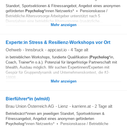
Standort, Sportsektionen & Fitnessangebot, Angebot eines anonymen
geförderten
Psycholog
*innen Netzwerks* • Pensionskasse /
Betriebliche Altersvorsorge Arbeitgeber unterstützt nach 5
Dienstjahren eine betriebliche Altersvorsorge (zusätzliche...
Mehr anzeigen
Experte:in Stress & Resilienz-Workshops vor Ort
Oehweb
-
Innsbruck
-
appcast.io
-
4 Tage alt
in betrieblichen Workshops, fundierte Qualifikation (
Psycholog
*in,
Coach, Trainer*in o.ä.). Potenzial für längerfristige Partnerschaft mit
bhealth, Ausbau möglich. Wir suchen Expertinnen/Experten mit
Gespür für Gruppendynamik und Unternehmenskontext, die #J-
18808...
Mehr anzeigen
Bierführer*in (w/m/d)
Brau Union Österreich AG
-
Lienz
-
karriere.at
-
2 Tage alt
Betriebsärzt*innen am jeweiligen Standort, Sportsektionen &
Fitnessangebot, Angebot eines anonymen geförderten
Psycholog
*innen Netzwerks* • Pensionskasse / Betriebliche