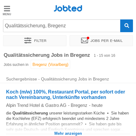
Jobted
Jobted
Jobs
Qualitätssicherung, Bregenz
Filter
Jobs per e-mail
Gehalt
Sortieren nach
Genauer Standort
Unternehmen
Personald
Qualitätssicherung Jobs in Bregenz
1 - 15 von 16
Jobs suchen in
Suchergebnisse - Qualitätssicherung Jobs in Bregenz
Koch (m/w) 100%, Restaurant Portal, per sofort oder
nach Vereinbarung, Unterkünfte vorhanden
Alpin Trend Hotel & Gastro AG
-
Bregenz
-
heute
die
Qualitätssicherung
unserer leistungsstarken Küche • Sie haben
die Kochlehre (EFZ) erfolgreich beendet und mindestens 2 Jahre
Erfahrung in ähnlicher Position gesammelt? • Sie haben gute bis
sehr gute Deutsch- und Englisch Kenntnisse und sprechen sogar...
Mehr anzeigen