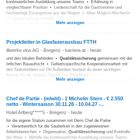
kontinuierlichen Ausbildung unseres Teams • Erfahrung in
vergleichbarer Position • Leidenschaft für die Gastronomie und
hochwertige Erzeugnisse aus der Region • Alles-Möglich-Macher/in
• Lassen sich so schnell...
Mehr anzeigen
Projektleiter:in Glasfaserausbau FTTH
illwerke vkw AG
-
Bregenz
-
karriere.at
-
heute
und den lokalen Behörden •
Qualitätssicherung
gemeinsam mit der
örtlichen Bauaufsicht • Gebietsspezifische Kooperationsarbeit mit
den Stakeholdern vor Ort Außerdem leistest du einen wichtigen
Beitrag für die digitale Zukunft von Vorarlberg...
Mehr anzeigen
Chef de Partie - (m/w/d) - 1 Michelin Stern - € 2.550
netto - Wintersaison 30.11.26 - 10.04.27 -...
Hotel Arlberg*****S
-
Bregenz
-
heute
für die eigene Station zusammen mit Demi Chef de Partie
• Verantwortlich für die Sauberkeit in den zugewiesenen
Arbeitsbereichen • Organisation,
Qualitätssicherung
und Kontrolle
der Ware • Mithilfe bei kontinuierlicher Ausbildung unseres Teams