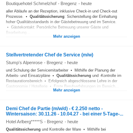
Boutiquehotel Schmelzhof
-
Bregenz
-
heute
aller Abläufe an der Rezeption, inklusive Check-in und Check-out
Prozesse. •
Qualitätssicherung
: Sicherstellung der Einhaltung
hoher Qualitätsstandards in der Gästebetreuung und im Service.
• Gästekontakt: Persönliche Betreuung unserer Gäste und
Bearbeitung...
Mehr anzeigen
Stellvertretender Chef de Service (m/w)
Stump's Alpenrose
-
Bregenz
-
heute
und Schulung der Servicemitarbeiter • Mithilfe der Planung der
Arbeits- und Einsatzpläne •
Qualitätssicherung
und -Kontrolle im
Restaurationsbereich • Erfolgreich abgeschlossene Lehre in der
Gastronomie / Hotellerie • Erste Berufserfahrungen im Bereich...
Mehr anzeigen
Demi Chef de Partie (m/w/d) - € 2.250 netto -
Wintersaison: 30.11.26 - 10.04.27 - bei einer 5-Tage-...
Hotel Arlberg*****S
-
Bregenz
-
heute
Qualitätssicherung
und Kontrolle der Ware • Mithilfe bei