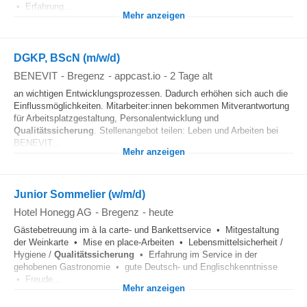
• Erfahrung...
Mehr anzeigen
DGKP, BScN (m/w/d)
BENEVIT
-
Bregenz
-
appcast.io
-
2 Tage alt
an wichtigen Entwicklungsprozessen. Dadurch erhöhen sich auch die
Einflussmöglichkeiten. Mitarbeiter:innen bekommen Mitverantwortung
für Arbeitsplatzgestaltung, Personalentwicklung und
Qualitätssicherung
. Stellenangebot teilen: Leben und Arbeiten bei
BENEVIT...
Mehr anzeigen
Junior Sommelier (w/m/d)
Hotel Honegg AG
-
Bregenz
-
heute
Gästebetreuung im à la carte- und Bankettservice • Mitgestaltung
der Weinkarte • Mise en place-Arbeiten • Lebensmittelsicherheit /
Hygiene /
Qualitätssicherung
• Erfahrung im Service in der
gehobenen Gastronomie • gute Deutsch- und Englischkenntnisse
• Freude...
Mehr anzeigen