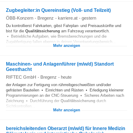
Zugbegleiter:in Quereinstieg (Voll- und Teilzeit)
ÖBB-Konzern
-
Bregenz
-
karriere.at
-
gestern
Du kontrollierst Fahrkarten, gibst Fahrplan- und Preisauskünfte und
bist für die
Qualitätssicherung
am Fahrzeug verantwortlich.
• Betriebliche Aufgaben, wie Bremsberechnungen und die
Zugabfertigung fallen ebenso in deinen Verantwortungsbereich...
Mehr anzeigen
Maschinen- und Anlagenführer (m/w/d) Standort
Geesthacht
RIFTEC GmbH
-
Bregenz
-
heute
der Anlagen zur Fertigung von rührreibgeschweißten und/oder
gefrästen Bauteilen • Einrichten und Rüsten • Erledigung kleinerer
Programmierungen an der CNC-Steuerung • Sicheres Arbeiten nach
Zeichnung • Durchführung der
Qualitätssicherung
durch
Sichtkontrollen...
Mehr anzeigen
bereichsleitenden Oberarzt (m/w/d) für Innere Medizin