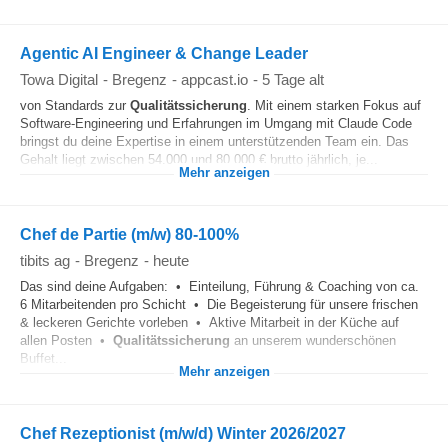
Agentic AI Engineer & Change Leader
Towa Digital
-
Bregenz
-
appcast.io
-
5 Tage alt
von Standards zur
Qualitätssicherung
. Mit einem starken Fokus auf
Software-Engineering und Erfahrungen im Umgang mit Claude Code
bringst du deine Expertise in einem unterstützenden Team ein. Das
Gehalt liegt zwischen 54.000 und 80.000 € brutto jährlich, je...
Mehr anzeigen
Chef de Partie (m/w) 80-100%
tibits ag
-
Bregenz
-
heute
Das sind deine Aufgaben: • Einteilung, Führung & Coaching von ca.
6 Mitarbeitenden pro Schicht • Die Begeisterung für unsere frischen
& leckeren Gerichte vorleben • Aktive Mitarbeit in der Küche auf
allen Posten •
Qualitätssicherung
an unserem wunderschönen
Buffet...
Mehr anzeigen
Chef Rezeptionist (m/w/d) Winter 2026/2027