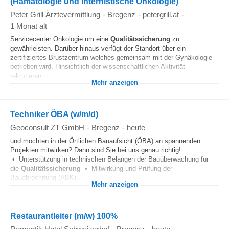
(Hämatologie und internistische Onkologie)
Peter Grill Ärztevermittlung
-
Bregenz
-
petergrill.at
-
1 Monat alt
Servicecenter Onkologie um eine
Qualitätssicherung
zu
gewährleisten. Darüber hinaus verfügt der Standort über ein
zertifiziertes Brustzentrum welches gemeinsam mit der Gynäkologie
betrieben wird. Hinsichtlich der wissenschaftlichen Aktivität
rekrutieren...
Mehr anzeigen
Techniker ÖBA (w/m/d)
Geoconsult ZT GmbH
-
Bregenz
-
heute
und möchten in der Örtlichen Bauaufsicht (ÖBA) an spannenden
Projekten mitwirken? Dann sind Sie bei uns genau richtig!
• Unterstützung in technischen Belangen der Bauüberwachung für
die
Qualitätssicherung
• Mitwirkung und Prüfung der
Bauabrechnung (ABK)...
Mehr anzeigen
Restaurantleiter (m/w) 100%