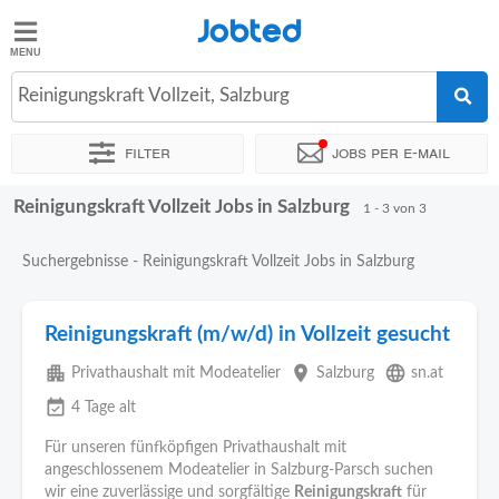
Jobted
Jobted
Jobs
Reinigungskraft Vollzeit, Salzburg
Filter
Jobs per e-mail
Gehalt
Reinigungskraft Vollzeit Jobs in Salzburg
Sortieren nach
Genauer Standort
Zeitintensität
1 - 3 von 3
Suchergebnisse - Reinigungskraft Vollzeit Jobs in Salzburg
Reinigungskraft (m/w/d) in Vollzeit gesucht
apartment
place
language
Privathaushalt mit Modeatelier
Salzburg
sn.at
event_available
4 Tage alt
Für unseren fünfköpfigen Privathaushalt mit
angeschlossenem Modeatelier in Salzburg-Parsch suchen
wir eine zuverlässige und sorgfältige
Reinigungskraft
für