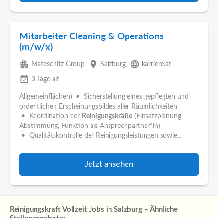
Mitarbeiter Cleaning & Operations
(m/w/x)
apartment
place
language
Mateschitz Group
Salzburg
karriere.at
event_available
3 Tage alt
Allgemeinflächen) • Sicherstellung eines gepflegten und
ordentlichen Erscheinungsbildes aller Räumlichkeiten
• Koordination der
Reinigungskräfte
(Einsatzplanung,
Abstimmung, Funktion als Ansprechpartner*in)
• Qualitätskontrolle der Reinigungsleistungen sowie...
Jetzt ansehen
Reinigungskraft Vollzeit Jobs in Salzburg – Ähnliche