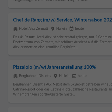
Wagemutige. Wir suchen Vorreiter, Wegbereiter...
Chef de Rang (m/w) Service, Wintersaison 20
apartment
place
event_available
Hotel Alex Zermatt
Hallein
heute
Das 4*
Resort
Hotel Alex ist sehr zentral gelegen, nur 2 Gehm
Dorfzentrum von Zermatt, mit schöner Aussicht auf die Zermat
Alex erinnert an eine luxuriöse Berghütte...
Pizzaiolo (m/w) Jahresanstellung 100%
apartment
place
event_available
Bergbahnen Disentis
Hallein
heute
Bergbahnen Disentis AG: Nebst dem Skigebiet betreiben wir auc
Catrina-
Resort
oder das Catrina-Hotel, zahlreiche Restaurants a
Wir empfangen sportbegeisterte Gäste...