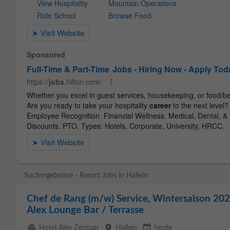
Suchergebnisse - Resort Jobs in Hallein
Chef de Rang (m/w) Service, Wintersaison 2026
Alex Lounge Bar / Terrasse
apartment
place
event_available
Hotel Alex Zermatt
Hallein
heute