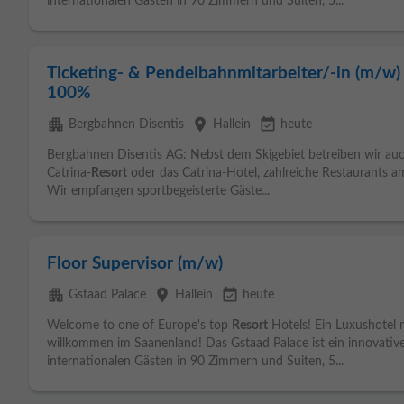
internationalen Gästen in 90 Zimmern und Suiten, 5...
Ticketing- & Pendelbahnmitarbeiter/-in (m/w) 
100%
apartment
place
event_available
Bergbahnen Disentis
Hallein
heute
Bergbahnen Disentis AG: Nebst dem Skigebiet betreiben wir auc
Catrina-
Resort
oder das Catrina-Hotel, zahlreiche Restaurants a
Wir empfangen sportbegeisterte Gäste...
Floor Supervisor (m/w)
apartment
place
event_available
Gstaad Palace
Hallein
heute
Welcome to one of Europe's top
Resort
Hotels! Ein Luxushotel mi
willkommen im Saanenland! Das Gstaad Palace ist ein innovativer
internationalen Gästen in 90 Zimmern und Suiten, 5...