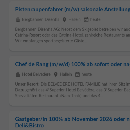
Pistenraupenfahrer (m/w) saisonale Anstellu
apartment
place
event_available
Bergbahnen Disentis
Hallein
heute
Bergbahnen Disentis AG: Nebst dem Skigebiet betreiben wir auc
Catrina-
Resort
oder das Catrina-Hotel, zahlreiche Restaurants a
Wir empfangen sportbegeisterte Gäste...
Chef de Rang (m/w/d) 100% ab sofort oder na
apartment
place
event_available
Hotel Belvédère
Hallein
heute
Unser
Resort
: Die BELVEDERE HOTEL FAMILIE hat ihren Sitz i
Dazu gehört das 4*Superior Hotel Belvédère, das 3*Superior Badeh
Spezialitäten-Restaurant «Nam Thai») und das 4...
Gastgeber/in 100% ab November 2026 oder n
Deli&Bistro