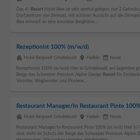
Das 4*
Resort
Hotel Alex ist sehr zentral gelegen, nur 2 Gehm
Dorfzentrum von Zermatt, mit schöner Aussicht auf die Zermat
Alex erinnert an eine luxuriöse Berghütte...
Rezeptionist 100% (m/w/d)
apartment
place
event_available
Hotel Bergwelt Grindelwald
Hallein
heute
Rezeptionist 100% (m/w/d) Hier in Grindelwald, wo Legenden gr
Berge das Schweizer Premium Alpine Design
Resort
für Entdeck
Vorreiter, Wegbereiter und Pioniere...
Restaurant Manager/In Restaurant Pinte 100
apartment
place
event_available
Hotel Bergwelt Grindelwald
Hallein
heute
Restaurant Manager/In Restaurant Pinte 100% (m/w/d) Hier in 
sind, steht im Schutz der Berge das Schweizer Premium Alpine 