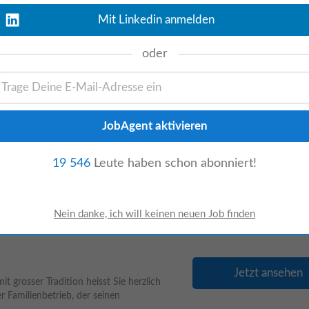
Jetzt ansehen
Mit Linkedin anmelden
m wunderschönen Scuol im Unterengadin.
otel Belvair (inkl. das thailändische
oder
Jetzt ansehen
llungsart: Zeit- / Saisonvertrag • ... legst
19 546
Leute haben schon abonniert!
r gute Stimmung im Team und hältst in
Jetzt ansehen
t grosser Tradition heisst Sie herzlich
 Familienbetrieb, der seinen