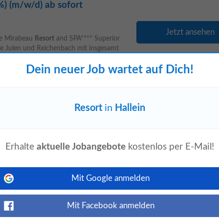
) (m/w/d) ab sofort
Jetzt ansehen
Le Mirabeau
Resort
and SPA**** Superior
ilie Julen und Reichenbach mit insgesamt
Dein neuer Job wartet auf Dich!
00% ab Oktober 2026 oder
Resort
in
Hallein
Jetzt ansehen
m wunderschönen Scuol im Unterengadin.
Erhalte
aktuelle Jobangebote
kostenlos per E-Mail!
otel Belvair (inkl. das thailändische
Mit Google anmelden
der nach Vereinbarung
Mit Facebook anmelden