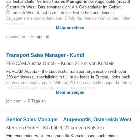
als Gebietsleiter Vertrieb /
Sales Manager
in der Augenoptik (m/w/d)
Österreich West. Das erwartet dich: Als Gebietsleiter im Gebiet
Österreich West trägst du mit deiner Extpertise und deinem
Engagement entscheidend zum Erfolg der Menicon GmbH bei, indem
du unsere...
Mehr anzeigen
appcast.io
-
5 Tage alt
Transport Sales Manager - Kundl
FERCAM Austria GmbH
-
Kundl
, 21 km von Kufstein
FERCAM Austria – the successful transport organisation with over
200 employees, specialising in full truck loads in Europe, looks back
on very successful years. With us YOU can actively shape the future
of FERCAM Austria and build up a department of...
Mehr anzeigen
join.com
-
5 Tage alt
Senior Sales Manager – Augenoptik, Österreich West
Menicon GmbH
-
Kitzbühel
, 21 km von Kufstein
Ein renommiertes Unternehmen für Kontaktlinsen sucht einen