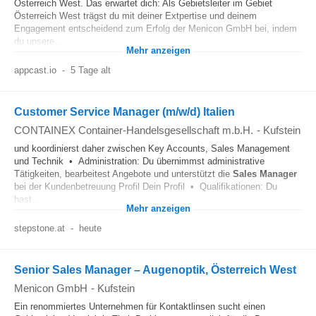
Österreich West. Das erwartet dich: Als Gebietsleiter im Gebiet
Österreich West trägst du mit deiner Extpertise und deinem
Engagement entscheidend zum Erfolg der Menicon GmbH bei, indem
du unsere...
Mehr anzeigen
appcast.io
-
5 Tage alt
Customer Service Manager (m/w/d) Italien
CONTAINEX Container-Handelsgesellschaft m.b.H.
-
Kufstein
und koordinierst daher zwischen Key Accounts, Sales Management
und Technik • Administration: Du übernimmst administrative
Tätigkeiten, bearbeitest Angebote und unterstützt die
Sales Manager
bei der Kundenbetreuung Profil Dein Profil • Qualifikationen: Du
hast...
Mehr anzeigen
stepstone.at
-
heute
Senior Sales Manager – Augenoptik, Österreich West
Menicon GmbH
-
Kufstein
Ein renommiertes Unternehmen für Kontaktlinsen sucht einen