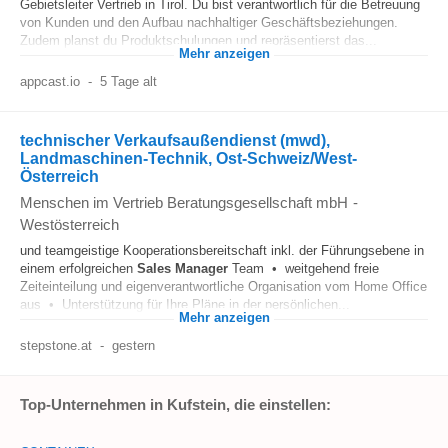
Gebietsleiter Vertrieb in Tirol. Du bist verantwortlich für die Betreuung
von Kunden und den Aufbau nachhaltiger Geschäftsbeziehungen.
Zudem planst du Produktschulungen und repräsentierst das...
Mehr anzeigen
appcast.io
-
5 Tage alt
technischer Verkaufsaußendienst (mwd),
Landmaschinen-Technik, Ost-Schweiz/West-
Österreich
Menschen im Vertrieb Beratungsgesellschaft mbH
-
Westösterreich
und teamgeistige Kooperationsbereitschaft inkl. der Führungsebene in
einem erfolgreichen
Sales Manager
Team • weitgehend freie
Zeiteinteilung und eigenverantwortliche Organisation vom Home Office
aus • Unterstützung für Ihre Pläne in der persönlichen...
Mehr anzeigen
stepstone.at
-
gestern
Top-Unternehmen in Kufstein, die einstellen: