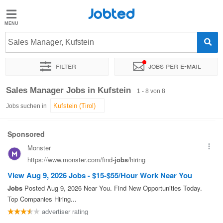
Jobted
Jobted
Jobs
Sales Manager, Kufstein
Filter
Jobs per e-mail
Gehalt
Sortieren nach
Genauer Standort
Unternehmen
Sales Manager Jobs in Kufstein
1 - 8 von 8
Jobs suchen in