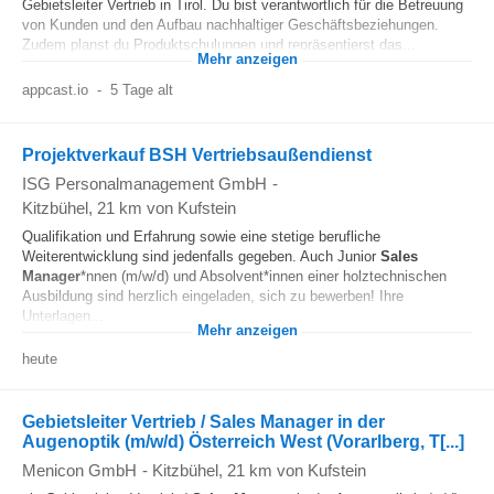
Gebietsleiter Vertrieb in Tirol. Du bist verantwortlich für die Betreuung
von Kunden und den Aufbau nachhaltiger Geschäftsbeziehungen.
Zudem planst du Produktschulungen und repräsentierst das...
Mehr anzeigen
appcast.io
-
5 Tage alt
Projektverkauf BSH Vertriebsaußendienst
ISG Personalmanagement GmbH
-
Kitzbühel
, 21 km von Kufstein
Qualifikation und Erfahrung sowie eine stetige berufliche
Weiterentwicklung sind jedenfalls gegeben. Auch Junior
Sales
Manager
*nnen (m/w/d) und Absolvent*innen einer holztechnischen
Ausbildung sind herzlich eingeladen, sich zu bewerben! Ihre
Unterlagen...
Mehr anzeigen
heute
Gebietsleiter Vertrieb / Sales Manager in der
Augenoptik (m/w/d) Österreich West (Vorarlberg, T[...]
Menicon GmbH
-
Kitzbühel
, 21 km von Kufstein