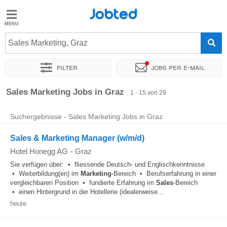
Jobted
Jobted
Jobs
Sales Marketing, Graz
Filter
Jobs per e-mail
Gehalt
Sortieren nach
Genauer Standort
Unternehmen
Personald
Sales Marketing Jobs in Graz
1 - 15 von 29
Suchergebnisse - Sales Marketing Jobs in Graz
Sales & Marketing Manager (w/m/d)
Hotel Honegg AG
-
Graz
Sie verfügen über: • fliessende Deutsch- und Englischkenntnisse
• Weiterbildung(en) im
Marketing
-Bereich • Berufserfahrung in einer
vergleichbaren Position • fundierte Erfahrung im
Sales
-Bereich
• einen Hintergrund in der Hotellerie (idealerweise...
heute