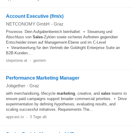
Account Executive (f/m/x)
NETCONOMY GmbH
-
Graz
Prozesse. Dein Aufgabenbereich beinhaltet: • Steuerung und
Abschluss von
Sales
-Zyklen sowie sicheres Auftreten gegenüber
Entscheider:innen auf Management-Ebene und im C-Level
• Verantwortung für den Vertrieb der Goldright Enterprise Suite an
B2B-Kunden...
stepstone.at
-
gestern
Performance Marketing Manager
Jobgether
-
Graz
with merchandising, lifecycle
marketing
, creative, and
sales
teams to
ensure paid campaigns support broader commercial priorities. • Drive
experimentation by defining hypotheses, evaluating results, and
scaling successful initiatives. Requirements The...
appcast.io
-
3 Tage alt