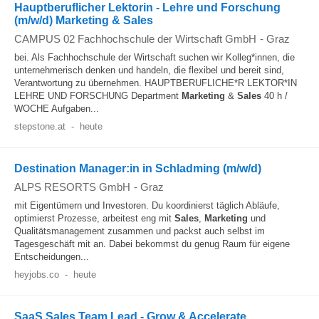
Hauptberuflicher Lektorin - Lehre und Forschung
(m/w/d) Marketing & Sales
CAMPUS 02 Fachhochschule der Wirtschaft GmbH
-
Graz
bei. Als Fachhochschule der Wirtschaft suchen wir Kolleg*innen, die
unternehmerisch denken und handeln, die flexibel und bereit sind,
Verantwortung zu übernehmen. HAUPTBERUFLICHE*R LEKTOR*IN
LEHRE UND FORSCHUNG Department
Marketing
&
Sales
40 h /
WOCHE Aufgaben...
stepstone.at
-
heute
Destination Manager:in in Schladming (m/w/d)
ALPS RESORTS GmbH
-
Graz
mit Eigentümern und Investoren. Du koordinierst täglich Abläufe,
optimierst Prozesse, arbeitest eng mit
Sales
,
Marketing
und
Qualitätsmanagement zusammen und packst auch selbst im
Tagesgeschäft mit an. Dabei bekommst du genug Raum für eigene
Entscheidungen...
heyjobs.co
-
heute
SaaS Sales Team Lead - Grow & Accelerate