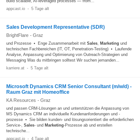
build scalable, AI-leveraged processes — from...
appcast.io
-
5 Tage alt
Sales Development Representative (SDR)
BrightFlare
-
Graz
und Prozesse • Enge Zusammenarbeit mit
Sales
,
Marketing
und
technischen Fachbereichen (IT, OT, Penetration-Testing) • Laufende
Analyse, Anpassung und Optimierung von Outreach-Strategien und
Messaging Was du mitbringen solltest Wir suchen jemanden...
karriere.at
-
5 Tage alt
Microsoft Dynamics CRM Senior Consultant (m/w/d) -
Raum Graz mit Homeoffice
KA Resources
-
Graz
und passen CRM-Lösungen an und unterstützen die Anpassung von
MS Dynamics CRM an individuelle Kundenanforderungen und -
prozesse • Sie bilden kunden- und lösungsorientiert die erforderlichen
Service-,
Sales
- und
Marketing
-Prozesse ab und erstellen
technische...
appcast.io
-
4 Tage alt