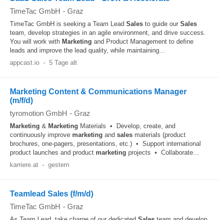
TimeTac GmbH
-
Graz
TimeTac GmbH is seeking a Team Lead
Sales
to guide our
Sales
team, develop strategies in an agile environment, and drive success.
You will work with
Marketing
and Product Management to define
leads and improve the lead quality, while maintaining...
appcast.io
-
5 Tage alt
Marketing Content & Communications Manager
(m/f/d)
tyromotion GmbH
-
Graz
Marketing
&
Marketing
Materials • Develop, create, and
continuously improve
marketing
and
sales
materials (product
brochures, one-pagers, presentations, etc.) • Support international
product launches and product
marketing
projects • Collaborate...
karriere.at
-
gestern
Teamlead Sales (f/m/d)
TimeTac GmbH
-
Graz
As Team Lead, take charge of our dedicated
Sales
team and develop