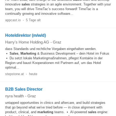
innovative
sales
strategies in an agile environment. Together with your
team, you will drive TimeTac’s success forward! TimeTac is a
continually growing and innovative software...
appcast.io
-
5 Tage alt
Hoteldirektor (m/w/d)
Harry's Home Holding AG
-
Graz
dass Standards und rechtliche Vorgaben eingehalten werden.
•
Sales
,
Marketing
& Business Development – dein Hotel im Fokus
• Du setzt lokale Marketingmaßnahmen, pflegst Kontakte in der
Region und baust Kooperationen mit Partnern auf, um das Hotel
optimal...
stepstone.at
-
heute
B2B Sales Director
nyra health
-
Graz
untapped opportunities in clinics and aftercare, and build strategies
that go beyond what we've tried before — in close alignment with
product, clinical, and
marketing
teams. • AI-powered
sales
engine: