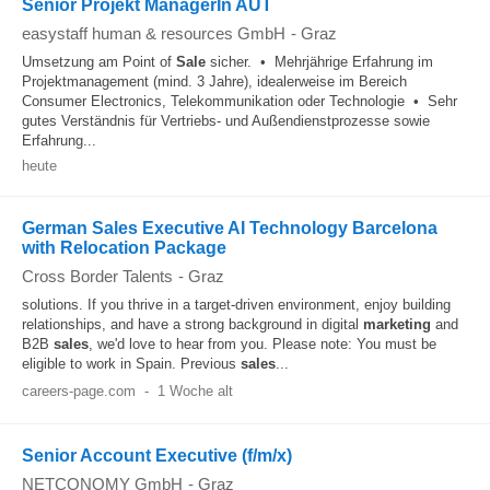
Senior Projekt ManagerIn AUT
easystaff human & resources GmbH
-
Graz
Umsetzung am Point of
Sale
sicher. • Mehrjährige Erfahrung im
Projektmanagement (mind. 3 Jahre), idealerweise im Bereich
Consumer Electronics, Telekommunikation oder Technologie • Sehr
gutes Verständnis für Vertriebs- und Außendienstprozesse sowie
Erfahrung...
heute
German Sales Executive AI Technology Barcelona
with Relocation Package
Cross Border Talents
-
Graz
solutions. If you thrive in a target-driven environment, enjoy building
relationships, and have a strong background in digital
marketing
and
B2B
sales
, we'd love to hear from you. Please note: You must be
eligible to work in Spain. Previous
sales
...
careers-page.com
-
1 Woche alt
Senior Account Executive (f/m/x)
NETCONOMY GmbH
-
Graz