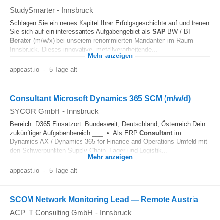
StudySmarter
-
Innsbruck
Schlagen Sie ein neues Kapitel Ihrer Erfolgsgeschichte auf und freuen
Sie sich auf ein interessantes Aufgabengebiet als
SAP
BW / BI
Berater
(m/w/x) bei unserem renommierten Mandanten im Raum
Innsbruck. Dieses innovative, metallverarbeitende...
Mehr anzeigen
appcast.io
-
5 Tage alt
Consultant Microsoft Dynamics 365 SCM (m/w/d)
SYCOR GmbH
-
Innsbruck
Bereich: D365 Einsatzort: Bundesweit, Deutschland, Österreich Dein
zukünftiger Aufgabenbereich ___ • Als ERP
Consultant
im
Dynamics AX / Dynamics 365 for Finance and Operations Umfeld mit
den Schwerpunkten Supply Chain, Lager und Logistik...
Mehr anzeigen
appcast.io
-
5 Tage alt
SCOM Network Monitoring Lead — Remote Austria
ACP IT Consulting GmbH
-
Innsbruck