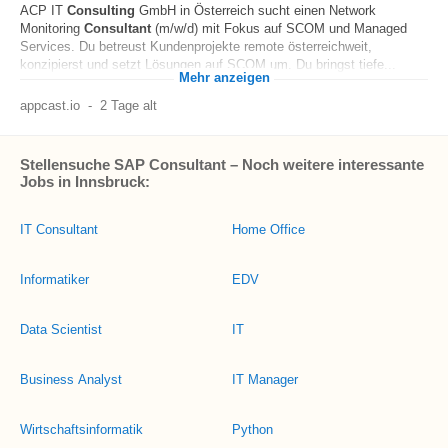
ACP IT
Consulting
GmbH in Österreich sucht einen Network
Monitoring
Consultant
(m/w/d) mit Fokus auf SCOM und Managed
Services. Du betreust Kundenprojekte remote österreichweit,
konzipierst und setzt Lösungen auf SCOM um. Du bringst tiefe...
Mehr anzeigen
appcast.io
-
2 Tage alt
Stellensuche SAP Consultant – Noch weitere interessante
Jobs in Innsbruck:
IT Consultant
Home Office
Informatiker
EDV
Data Scientist
IT
Business Analyst
IT Manager
Wirtschaftsinformatik
Python