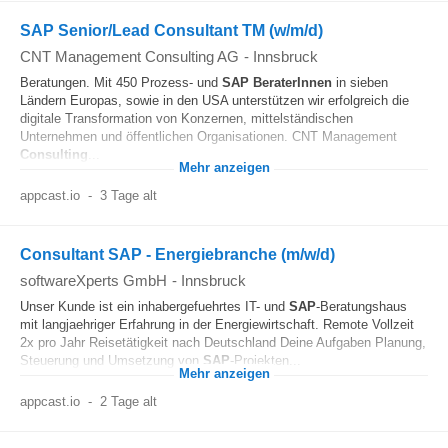
SAP Senior/Lead Consultant TM (w/m/d)
CNT Management Consulting AG
-
Innsbruck
Beratungen. Mit 450 Prozess- und
SAP
BeraterInnen
in sieben
Ländern Europas, sowie in den USA unterstützen wir erfolgreich die
digitale Transformation von Konzernen, mittelständischen
Unternehmen und öffentlichen Organisationen. CNT Management
Consulting
...
Mehr anzeigen
appcast.io
-
3 Tage alt
Consultant SAP - Energiebranche (m/w/d)
softwareXperts GmbH
-
Innsbruck
Unser Kunde ist ein inhabergefuehrtes IT- und
SAP
-Beratungshaus
mit langjaehriger Erfahrung in der Energiewirtschaft. Remote Vollzeit
2x pro Jahr Reisetätigkeit nach Deutschland Deine Aufgaben Planung,
Steuerung und Umsetzung von
SAP
-Projekten...
Mehr anzeigen
appcast.io
-
2 Tage alt