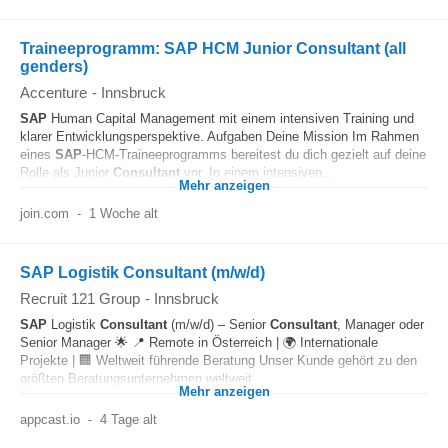
Traineeprogramm: SAP HCM Junior Consultant (all
genders)
Accenture
-
Innsbruck
SAP
Human Capital Management mit einem intensiven Training und
klarer Entwicklungsperspektive. Aufgaben Deine Mission Im Rahmen
eines
SAP
‑HCM‑Traineeprogramms bereitest du dich gezielt auf deine
Rolle als Junior
Consultant
vor. In einem intensiven...
Mehr anzeigen
join.com
-
1 Woche alt
SAP Logistik Consultant (m/w/d)
Recruit 121 Group
-
Innsbruck
SAP
Logistik
Consultant
(m/w/d) – Senior
Consultant
, Manager oder
Senior Manager 🌟 📍 Remote in Österreich | 🌍 Internationale
Projekte | 🏢 Weltweit führende Beratung Unser Kunde gehört zu den
größten Beratungsunternehmen weltweit...
Mehr anzeigen
appcast.io
-
4 Tage alt