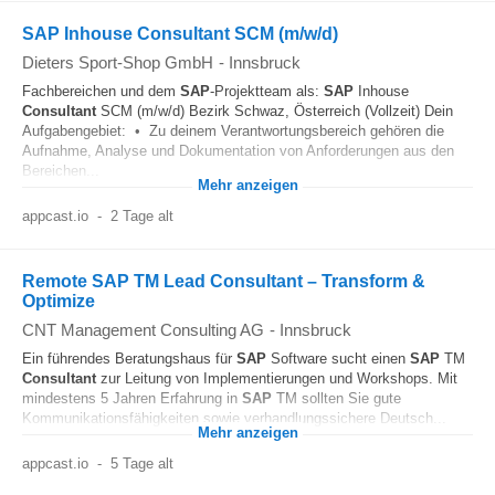
SAP Inhouse Consultant SCM (m/w/d)
Dieters Sport-Shop GmbH
-
Innsbruck
Fachbereichen und dem
SAP
-Projektteam als:
SAP
Inhouse
Consultant
SCM (m/w/d) Bezirk Schwaz, Österreich (Vollzeit) Dein
Aufgabengebiet: • Zu deinem Verantwortungsbereich gehören die
Aufnahme, Analyse und Dokumentation von Anforderungen aus den
Bereichen...
Mehr anzeigen
appcast.io
-
2 Tage alt
Remote SAP TM Lead Consultant – Transform &
Optimize
CNT Management Consulting AG
-
Innsbruck
Ein führendes Beratungshaus für
SAP
Software sucht einen
SAP
TM
Consultant
zur Leitung von Implementierungen und Workshops. Mit
mindestens 5 Jahren Erfahrung in
SAP
TM sollten Sie gute
Kommunikationsfähigkeiten sowie verhandlungssichere Deutsch...
Mehr anzeigen
appcast.io
-
5 Tage alt