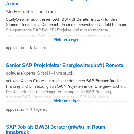
Arbeit
StudySmarter
-
Innsbruck
StudySmarter sucht einen
SAP
BW / BI
Berater
(m/w/x) für den
Standort Innsbruck, Österreich. In einem innovativen Umfeld betreuen
Sie spannende
SAP
BW / BI Projekte und nutzen moderne
Technologien zur Weiterentwicklung von Systemlandschaften...
Mehr anzeigen
appcast.io
-
5 Tage alt
Senior SAP-Projektleiter Energiewirtschaft | Remote
softwareXperts GmbH
-
Innsbruck
softwareXperts GmbH sucht einen erfahrenen
SAP
-
Berater
für die
Planung und Umsetzung von
SAP
-Projekten in der Energiewirtschaft.
Der Job erfordert mehrjährige Erfahrung in der
SAP
-Beratung,
fundierte
SAP
-Kenntnisse, idealerweise in S/4HANA, sowie...
Mehr anzeigen
appcast.io
-
3 Tage alt
SAP Job als BW/BI Berater (m/w/x) im Raum
Innsbruck