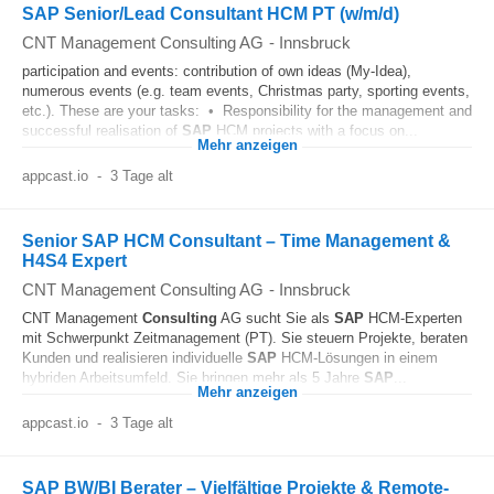
SAP Senior/Lead Consultant HCM PT (w/m/d)
CNT Management Consulting AG
-
Innsbruck
participation and events: contribution of own ideas (My-Idea),
numerous events (e.g. team events, Christmas party, sporting events,
etc.). These are your tasks: • Responsibility for the management and
successful realisation of
SAP
HCM projects with a focus on...
Mehr anzeigen
appcast.io
-
3 Tage alt
Senior SAP HCM Consultant – Time Management &
H4S4 Expert
CNT Management Consulting AG
-
Innsbruck
CNT Management
Consulting
AG sucht Sie als
SAP
HCM-Experten
mit Schwerpunkt Zeitmanagement (PT). Sie steuern Projekte, beraten
Kunden und realisieren individuelle
SAP
HCM-Lösungen in einem
hybriden Arbeitsumfeld. Sie bringen mehr als 5 Jahre
SAP
...
Mehr anzeigen
appcast.io
-
3 Tage alt
SAP BW/BI Berater – Vielfältige Projekte & Remote-