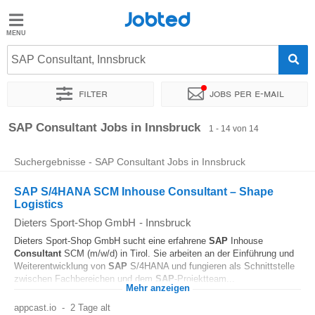
Jobted
Jobted
Jobs
SAP Consultant, Innsbruck
Filter
Jobs per e-mail
Gehalt
Sortieren nach
Genauer Standort
Unternehmen
Personald
SAP Consultant Jobs in Innsbruck
1 - 14 von 14
Suchergebnisse - SAP Consultant Jobs in Innsbruck
SAP S/4HANA SCM Inhouse Consultant – Shape
Logistics
Dieters Sport-Shop GmbH
-
Innsbruck
Dieters Sport-Shop GmbH sucht eine erfahrene
SAP
Inhouse
Consultant
SCM (m/w/d) in Tirol. Sie arbeiten an der Einführung und
Weiterentwicklung von
SAP
S/4HANA und fungieren als Schnittstelle
zwischen Fachbereichen und dem
SAP
-Projektteam...
Mehr anzeigen
appcast.io
-
2 Tage alt