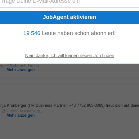
latzhardware, Notebooks, Drucker, Smartphones und weitere IT-Komponenten
satz. • Du gestaltest unsere IT...
Mehr anzeigen
19 546
Leute haben schon abonniert!
Obermair (HR +43 7752 905-5825) freut sich auf deine Bewerbung über das Onli
ing 68
Scheuch
Group...
Mehr anzeigen
 Tanja Kronberger (HR Business Partner, +43 7752 905-8089) freut sich auf de
116, 4941 Mehrnbach...
Mehr anzeigen