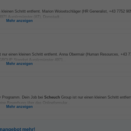
 kleinen Schritt entfernt. Marion Woisetschläger (HR Generalist, +43 7752 905
971 Aurolzmünster (AT), Dornstadt...
Mehr anzeigen
t nur einen kleinen Schritt entfernt. Anna Obermair (Human Resources, +43 
ROUP Standort Aurolzmünster 4971...
Mehr anzeigen
ity Programm. Dein Job bei
Scheuch
Group ist nur einen kleinen Schritt entfern
ine Bewerbung über das Onlineformular...
Mehr anzeigen
enangebot mehr!