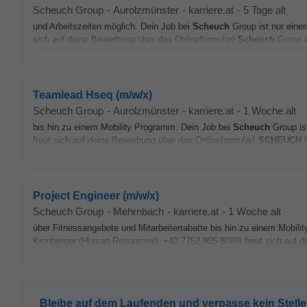
Scheuch Group
-
Aurolzmünster
-
karriere.at
-
5 Tage alt
und Arbeitszeiten möglich. Dein Job bei
Scheuch
Group ist nur einen
sich auf deine Bewerbung über das Onlineformular!
Scheuch
Group 4
Teamlead Hseq (m/w/x)
Scheuch Group
-
Aurolzmünster
-
karriere.at
-
1 Woche alt
bis hin zu einem Mobility Programm. Dein Job bei
Scheuch
Group is
freut sich auf deine Bewerbung über das Onlineformular!
SCHEUCH
G
Project Engineer (m/w/x)
Scheuch Group
-
Mehrnbach
-
karriere.at
-
1 Woche alt
über Fitnessangebote und Mitarbeiterrabatte bis hin zu einem Mobil
Kronberger (Human Resources), +43 7752 905-8089) freut sich auf de
Bleibe auf dem Laufenden und verpasse kein Stell