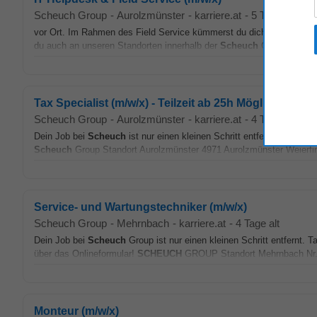
Scheuch Group
-
Aurolzmünster
-
karriere.at
-
5 Tage alt
vor Ort. Im Rahmen des Field Service kümmerst du dich um Arbeitsp
du auch an unseren Standorten innerhalb der
Scheuch
Gruppe im Ein
Tax Specialist (m/w/x) - Teilzeit ab 25h Möglich
Scheuch Group
-
Aurolzmünster
-
karriere.at
-
4 Tage alt
Dein Job bei
Scheuch
ist nur einen kleinen Schritt entfernt. Anna 
Scheuch
Group Standort Aurolzmünster 4971 Aurolzmünster Weierf
Service- und Wartungstechniker (m/w/x)
Scheuch Group
-
Mehrnbach
-
karriere.at
-
4 Tage alt
Dein Job bei
Scheuch
Group ist nur einen kleinen Schritt entfernt.
über das Onlineformular!
SCHEUCH
GROUP Standort Mehrnbach Nr. 
Monteur (m/w/x)