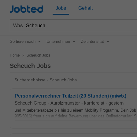
Jobted
Jobs
Gehalt
Was
Sortieren nach
Unternehmen
Zeitintensität
>
Home
Scheuch Jobs
Scheuch Jobs
Suchergebnisse - Scheuch Jobs
Personalverrechner Teilzeit (20 Stunden) (m/w/x)
Scheuch Group
-
Aurolzmünster
-
karriere.at
-
gestern
und Mitarbeiterrabatte bis hin zu einem Mobility Programm. Dein Job
905-5016) freut sich auf deine Bewerbung über das Onlineformular!
S