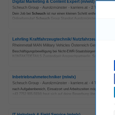
Digital Marketing & Content Expert (m/w/d)
Scheuch Group
-
Aurolzmünster
-
karriere.at
-
2 Tage alt
Dein Job bei
Scheuch
ist nur einen kleinen Schritt entfernt. Anna-
Onlineformular!
Scheuch
Group Standort Aurolzmünster 4971 Aurolzm
Lehrling Kraftfahrzeugtechnik/ Nutzfahrzeugtechnik 
Rheinmetall MAN Military Vehicles Österreich GesmbH
-
Wi
Beschäftigungsbewilligung bei Nicht-EWR-Staatsbürgern. Im Zuge de
KONTAKTDETAILS Zuständige/r Ansprechpartner/in: Sabine
Scheu
Inbetriebnahmetechniker (m/w/x)
Scheuch Group
-
Aurolzmünster
-
karriere.at
-
4 Tage alt
nach Aufgabenbereich, Einsatzort und Arbeitszeiten möglich. Dein J
+43 7752 905-5934) freut sich auf deine Bewerbung über das Onlinef
IT Helpdesk & Field Service (m/w/x)