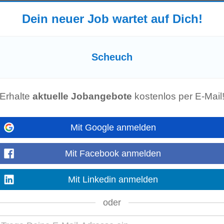
Dein neuer Job wartet auf Dich!
Luise Schachinger (HR +43 7752 905-5016) freut sich auf deine Bewerbung über
ünster Weierfing 68...
Mehr anzeigen
Scheuch
mit Systemelektronik (m/w/d)
en
-
wienerjobs.at
-
1 Monat alt
Erhalte
aktuelle Jobangebote
kostenlos per E-Mail
r Bewerbung begrüßen wir es, wenn berufspraktische Tage im Betrieb absolvi
ch
Für Fragen zu Ihrer Bewerbung, nutzen Sie bitte...
Mehr anzeigen
Mit Google anmelden
Mit Facebook anmelden
ob bei
Scheuch
ist nur einen kleinen Schritt entfernt. Marion Woisetschläger 
Mit Linkedin anmelden
ormular!
Scheuch
Group Standort...
Mehr anzeigen
oder