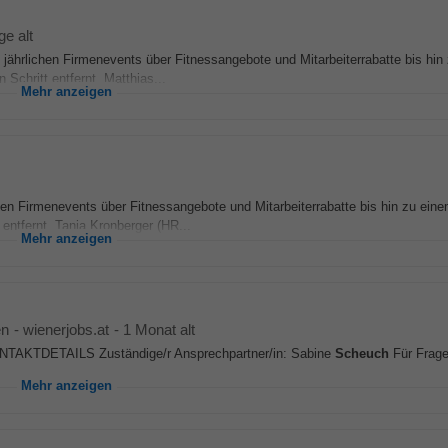
ge alt
 jährlichen Firmenevents über Fitnessangebote und Mitarbeiterrabatte bis hin
 Schritt entfernt. Matthias...
Mehr anzeigen
hen Firmenevents über Fitnessangebote und Mitarbeiterrabatte bis hin zu eine
 entfernt. Tanja Kronberger (HR...
Mehr anzeigen
en
-
wienerjobs.at
-
1 Monat alt
 KONTAKTDETAILS Zuständige/r Ansprechpartner/in: Sabine
Scheuch
Für Frage
Mehr anzeigen