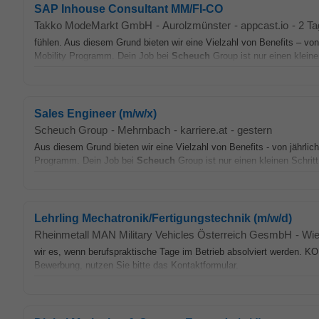
SAP Inhouse Consultant MM/FI-CO
Takko ModeMarkt GmbH
-
Aurolzmünster
-
appcast.io
-
2 Ta
fühlen. Aus diesem Grund bieten wir eine Vielzahl von Benefits – von
Mobility Programm. Dein Job bei
Scheuch
Group ist nur einen kleinen
Sales Engineer (m/w/x)
Scheuch Group
-
Mehrnbach
-
karriere.at
-
gestern
Aus diesem Grund bieten wir eine Vielzahl von Benefits - von jährlic
Programm. Dein Job bei
Scheuch
Group ist nur einen kleinen Schritt
Lehrling Mechatronik/Fertigungstechnik (m/w/d)
Rheinmetall MAN Military Vehicles Österreich GesmbH
-
Wi
wir es, wenn berufspraktische Tage im Betrieb absolviert werden.
Bewerbung, nutzen Sie bitte das Kontaktformular.