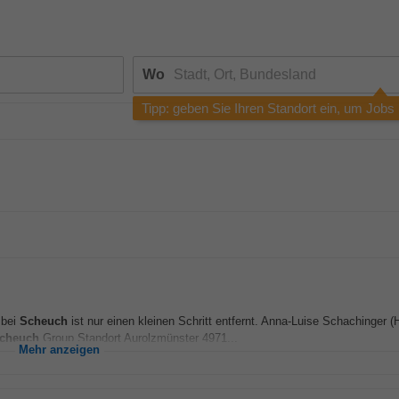
Wo
Tipp: geben Sie Ihren Standort ein, um Jobs
 bei
Scheuch
ist nur einen kleinen Schritt entfernt. Anna-Luise Schachinger 
cheuch
Group Standort Aurolzmünster 4971...
Mehr anzeigen